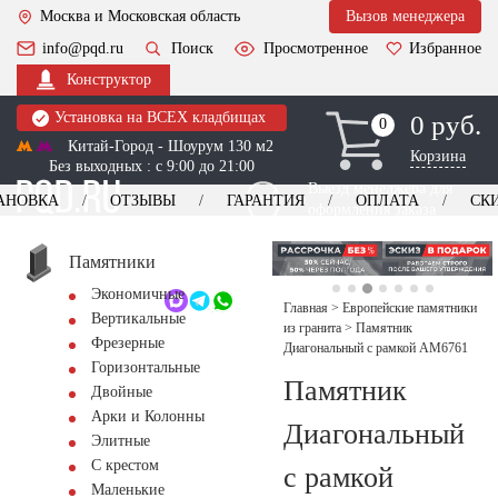
Москва и Московская область
Вызов менеджера
info@pqd.ru
Поиск
Просмотренное
Избранное
Конструктор
Установка на ВСЕХ кладбищах
0 руб.
0
0
Китай-Город - Шоурум 130 м2
Корзина
Без выходных : с 9:00 до 21:00
Выезд менеджера для
АНОВКА
ОТЗЫВЫ
ГАРАНТИЯ
ОПЛАТА
СК
оформления заказа
изготовление
Заказать выезд
памятников
+7 (495) 518-44-23
Памятники
Экономичные
Обратный звонок
Главная
>
Европейские памятники
Вертикальные
из гранита
>
Памятник
Фрезерные
Диагональный с рамкой AM6761
Горизонтальные
Памятник
Двойные
Арки и Колонны
Диагональный
Элитные
С крестом
с рамкой
Маленькие