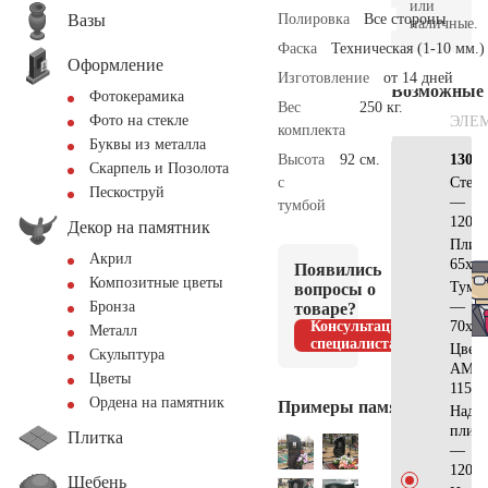
или
Вазы
Полировка
Все стороны
наличные.
Фаска
Техническая (1-10 мм.)
Оформление
Изготовление
от 14 дней
Возможные
Фотокерамика
Вес
250 кг.
Фото на стекле
ЭЛЕ
комплекта
Буквы из металла
Высота
92 см.
130х7
Скарпель и Позолота
с
Стел
Пескоструй
—
тумбой
120х6
Декор на памятник
Плит
Акрил
65х15
Появились
Композитные цветы
Тумб
вопросы о
—
Бронза
товаре?
Консультация
70х15
Металл
специалиста
Цвет
Скульптура
АМ51
Цветы
115х6
Ордена на памятник
Примеры памятников
Надгр
плит
Плитка
—
120х4
Щебень