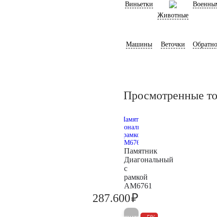
Виньетки
Военны
Животные
Машины
Веточки
Обратно
Просмотренные т
Памятник
Диагональный
с
рамкой
AM6761
₽
287.600
302.700