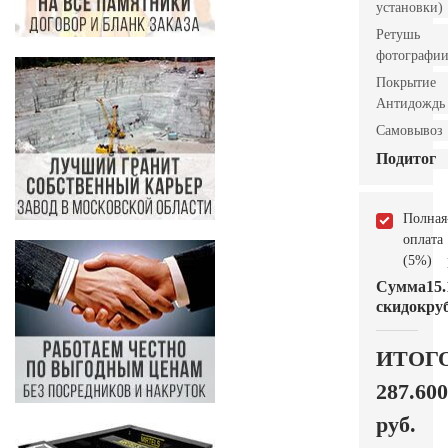
установки)
Ретушь
фотографи
Покрытие
Антидождь
Самовывоз
Подитог
Полная
оплата
(5%)
Сумма
15.
скидок
руб
ИТОГ
287.600
руб.