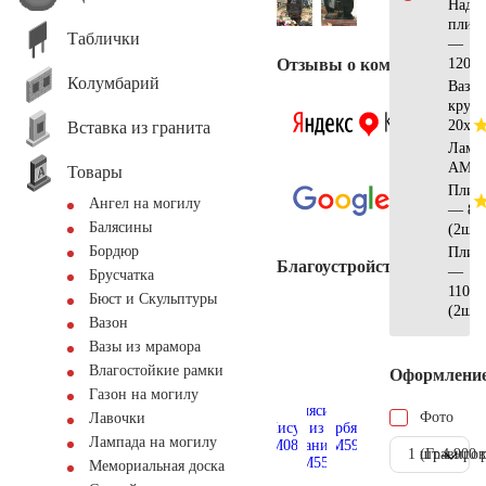
Надгр
плит
Таблички
—
Отзывы о компании
120х3
Колумбарий
Ваза
кругл
20x20
Вставка из гранита
Ламп
AM55
Товары
Плит
Ангел на могилу
— 80
Балясины
(2шт)
Бордюр
Плит
Благоустройство
—
Брусчатка
110х2
Бюст и Скульптуры
(2шт)
Вазон
Вазы из мрамора
Влагостойкие рамки
Оформлени
Газон на могилу
Фото
Лавочки
Лампада на могилу
1 шт.
(Гравиров
4.900 
Мемориальная доска