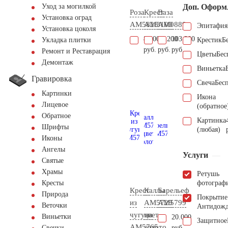
Доп. Оформ
Уход за могилкой
Роза
Крест
Ваза
Установка оград
AM5828
AM3100
AM0889
Эпитафия
Установка цоколя
8.200
14.200
103.200
Крестик
Б
Укладка плитки
руб.
руб.
руб.
Ремонт и Реставрация
Цветы
Бес
Демонтаж
Виньетка
Гравировка
Свеча
Бес
Картинки
Икона
Лицевое
(обратное
Обратное
Картинка
Шрифты
(любая)
Иконы
Ангелы
Услуги
Святые
Храмы
Ретушь
фотограф
Кресты
Крест
Каллы
Барельеф
Природа
Покрытие
из
AM5729
AM5799
Веточки
Антидож
чугуна
цвет
Виньетки
20.000
Защитное
AM5765
золото
руб.
Свечки