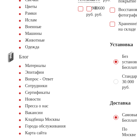
покрытие
Цветы
59.900
8.600
Восстано
Рамки
руб.
руб.
фотограф
Ислам
Хранение
Военные
на складе
Машины
Животные
Установка
Одежда
Блог
Без
установ
Материалы
Бесплат
Эпитафии
Стандар
Вопрос - Ответ
30.000
Сотрудники
руб.
Сертификаты
Новости
Доставка
Пресса о нас
Вакансии
Самовы
Кладбища Москвы
Бесплат
Города обслуживания
По
Карта сайта
Москве