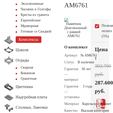
AM6761
Эксклюзивные
Часовни и Голгофы
Кресты из гранита
Европейские
Полная
Мраморные
оплата
Готовые со Скидкой
(5%)
Комплексы
О комплексе
Цена
Цоколя
Артикул
№ AM6761
:
Ограды
Статус
В наличии
302.700
Сварная
Гарантия
30 лет
Кованная
руб.
—
Гранитная
материал
287.600
Цветники
Гарантия
3 года
руб.
—
Надгробная плита
установка
В 1
В
Материал
Карельский гранит
клик
корзин
Столики, Лавочки
Качество
Высшая категория