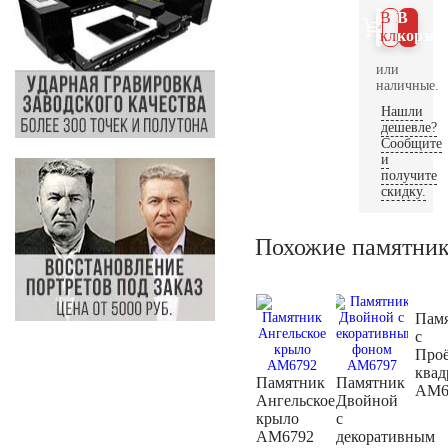
В 1
В
клик
корзин
или
наличные.
Нашли
дешевле?
Сообщите
и
получите
скидку.
Похожие памятни
Пам
с
Про
ква
Памятник
Памятник
AM6
Ангельское
Двойной
крыло
с
AM6792
декоративным