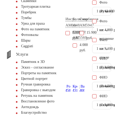
Скамейки
Фото
Тротуарная плитка
1 шт.
(Ручное)
12.000
Поребрик
Тумбы
Иисус
Балясина
Скорбящая
Фото
Урна для праха
AM0848
из
AM5947
Фото на памятник
1 шт.
на
4.900 
гранита
8.800
15.900
Фотоовалы
AM5560
руб.
руб.
керамике
Фото
Шары
4.000
Сaggiati
1 шт.
на
9.100 
руб.
Услуги
стекле
ФИО
Памятник в 3D
1 шт.
(Гравиров
3.500 
Эскиз - согласование
Портреты на памятник
ФИО
Цветной портрет
Ручная гравировка
1 шт.
(Пескостр
4.500 
Гравировка с выездом
Ретушь на памятник
ФИО
Восстановление фото
1 шт.
(Скарпель
9.000 
Антидождь
Благоустройство