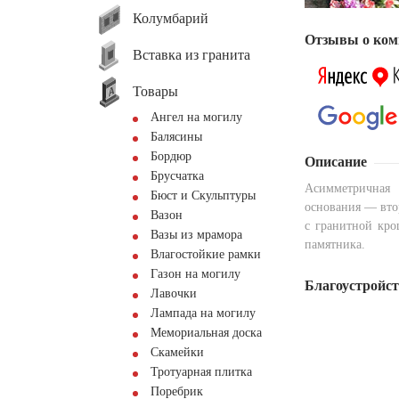
Колумбарий
Отзывы о ком
Вставка из гранита
Товары
Ангел на могилу
Балясины
Бордюр
Описание
Брусчатка
Асимметричная 
Бюст и Скульптуры
основания — вто
Вазон
с гранитной кр
Вазы из мрамора
памятника.
Влагостойкие рамки
Газон на могилу
Благоустройс
Лавочки
Лампада на могилу
Мемориальная доска
Скамейки
Тротуарная плитка
Поребрик