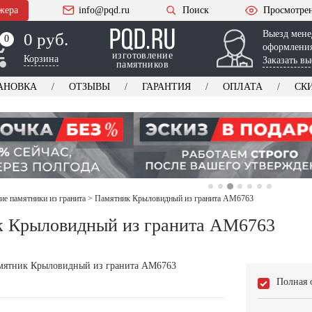
жера
info@pqd.ru
Поиск
Просмотре
Выезд мене
0 руб.
0
0
оформления
изготовление
Корзина
Заказать вы
памятников
АНОВКА
ОТЗЫВЫ
ГАРАНТИЯ
ОПЛАТА
СК
ие памятники из гранита
>
Памятник Крыловидный из гранита AM6763
 Крыловидный из гранита AM6763
Полная 