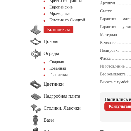
Кресты из гранита
Артикул
Европейские
Статус
Мраморные
Гарантия — мате
Готовые со Скидкой
Гарантия — уста
Комплексы
Материал
Цоколя
Качество
Полировка
Ограды
Фаска
Сварная
Изготовление
Кованная
Вес комплекта
Гранитная
Высота с тумбой
Цветники
Надгробная плита
Появились в
Консультац
Столики, Лавочки
Вазы