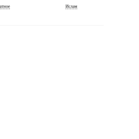
атное
Ислам