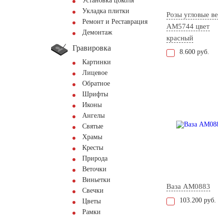
Установка цоколя
Укладка плитки
Розы угловые ве
Ремонт и Реставрация
AM5744 цвет
Демонтаж
красный
Гравировка
8.600 руб.
Картинки
Лицевое
Обратное
Шрифты
Иконы
Ангелы
Святые
Храмы
Кресты
Природа
Веточки
Виньетки
Ваза AM0883
Свечки
103.200 руб.
Цветы
Рамки