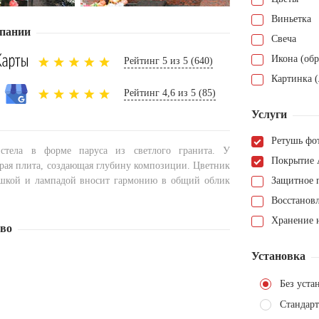
Виньетка
пании
Свеча
Икона (обр
Рейтинг 5 из 5 (640)
Картинка (
Рейтинг 4,6 из 5 (85)
Услуги
Ретушь фо
стела в форме паруса из светлого гранита. У
Покрытие 
рая плита, создающая глубину композиции. Цветник
ошкой и лампадой вносит гармонию в общий облик
Защитное 
Восстанов
Хранение н
тво
Установка
Без уста
Стандарт