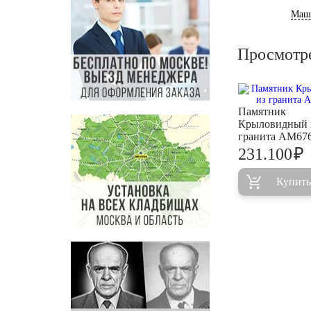
Маш
Просмотр
Памятник
Крыловидный 
гранита AM67
₽
231.100
Купить