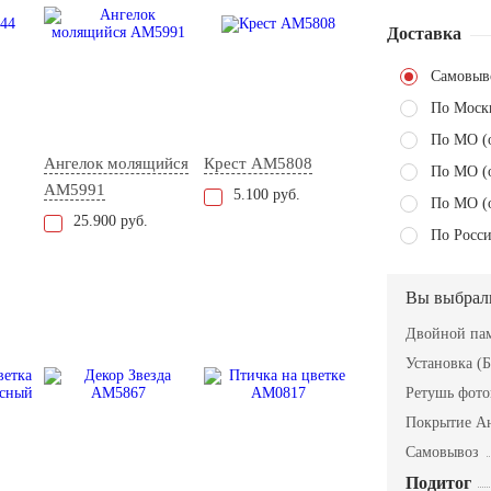
Доставка
Самовыв
По Моск
По МО (
Ангелок молящийся
Крест AM5808
По МО (
AM5991
5.100 руб.
По МО (
25.900 руб.
По Росси
Вы выбрал
Двойной пам
Установка (Б
Ретушь фот
Покрытие А
Самовывоз
Подитог