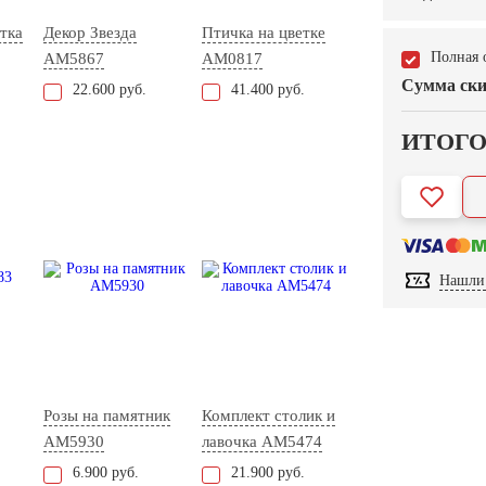
тка
Декор Звезда
Птичка на цветке
Полная 
AM5867
AM0817
Сумма ски
22.600 руб.
41.400 руб.
ИТОГ
Нашли 
Розы на памятник
Комплект столик и
AM5930
лавочка АМ5474
6.900 руб.
21.900 руб.