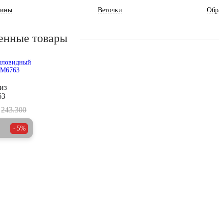
ины
Веточки
Обр
енные товары
из
63
243.300
5%