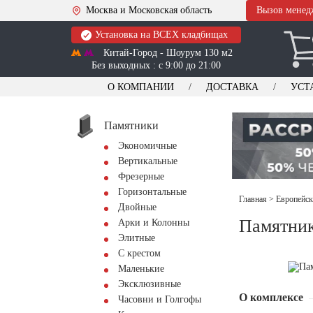
Москва и Московская область
Вызов менед
Установка на ВСЕХ кладбищах
Китай-Город - Шоурум 130 м2
Без выходных : с 9:00 до 21:00
О КОМПАНИИ
ДОСТАВКА
УСТ
Памятники
Экономичные
Вертикальные
Фрезерные
Горизонтальные
Главная
>
Европейск
Двойные
Памятник
Арки и Колонны
Элитные
С крестом
Маленькие
Эксклюзивные
О комплексе
Часовни и Голгофы