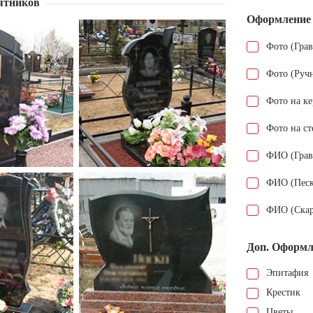
ятников
Оформление
Фото (Гра
Фото (Руч
Фото на к
Фото на ст
ФИО (Грав
ФИО (Песк
ФИО (Скар
Доп. Оформл
Эпитафия
Крестик
Цветы