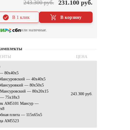
231.100 руб.
243.300 руб.
В 1 клик
В корзину
или наличные.
комплекты
ЕНТЫ
ЦЕНА
0
 — 80x40x5
 Мансуровский — 40x40x5
 Мансуровкий — 80x50x5
 Мансуровский — 80x20x15
243.300 руб.
 — 75x18x3
ик АМ5101 Мансур —
0x8
обная плита — 115x65x5
да AM5523