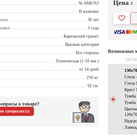
Цена :
№ AM6763
В наличии
риал
30 лет
новка
3 года
Карельский гранит
Высшая категория
Возможные 
Все стороны
ЭЛЕМ
Техническая (1-10 мм.)
от 14 дней
130х7
Стела
250 кг.
Стела
92 см.
Крест
Тумба
Тумба
опросы о товаре?
Цветн
ия специалиста
120x7
Надгр
Лампа