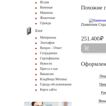
Ислам
Похожие 
Военные
Машины
Животные
Одежда
Памятник Сер
Блог
₽
251.400
Материалы
Эпитафии
Вопрос - Ответ
Сотрудники
Сертификаты
Оформлен
Новости
Пресса о нас
Вакансии
Лиц
Кладбища Москвы
Города обслуживания
При
Карта сайта
Ра
Винь