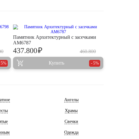
Памятник Архитектурный с засечками
AM6787
₽
437.800
00
460.800
Купить
5%
5%
атное
Ангелы
есты
Храмы
ятые
Свечки
нным
Одежда