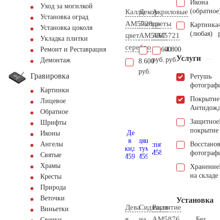
Икона
Уход за могилкой
(обратное
Каллы
Декор
Акриловые
Установка оград
AM5728
Звезда
цветы
Картинка
Установка цоколя
(любая)
цвет
AM5867
AM5721
Укладка плитки
серебро
22.600
4.800
Ремонт и Реставрация
Услуги
руб.
руб.
Демонтаж
8.600
руб.
Гравировка
Ретушь
фотограф
Картинки
Покрытие
Лицевое
Антидож
Обратное
Защитное
Шрифты
покрытие
Иконы
Восстано
Ангелы
фотограф
Святые
Храмы
Хранение
на складе
Кресты
Природа
Веточки
Установка
Дева
Сидящая
Распятие
Виньетки
в
на
AM5876
Без
Свечки