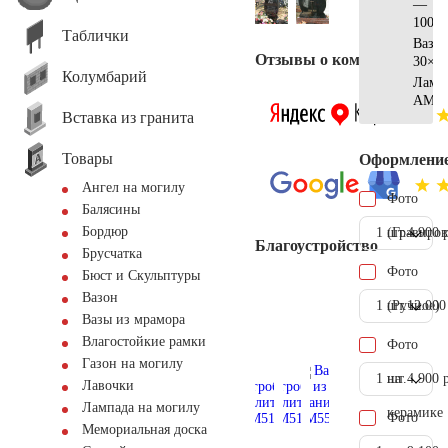
—
100x7
Таблички
Ваза
Отзывы о компании
30×1
Колумбарий
Ламп
AM55
Вставка из гранита
Товары
Оформлени
Ангел на могилу
Фото
Балясины
Бордюр
1 шт.
(Гравиров
4.900 
Благоустройство
Брусчатка
Фото
Бюст и Скульптуры
Вазон
1 шт.
(Ручное)
12.000
Вазы из мрамора
Влагостойкие рамки
Фото
Газон на могилу
1 шт.
на
4.900 
Лавочки
Лампада на могилу
керамике
Фото
Мемориальная доска