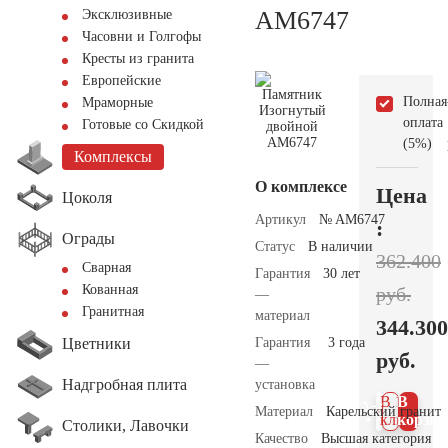
AM6747
Эксклюзивные
Часовни и Голгофы
Кресты из гранита
Европейские
Полная
Мраморные
оплата
Готовые со Скидкой
(5%)
Комплексы
О комплексе
Цена
Цоколя
Артикул
№ AM6747
:
Ограды
Статус
В наличии
362.400
Сварная
Гарантия
30 лет
Кованная
руб.
—
Гранитная
материал
344.300
Цветники
Гарантия
3 года
руб.
—
Надгробная плита
установка
В 1
В
Материал
Карельский гранит
клик
корзин
Столики, Лавочки
Качество
Высшая категория