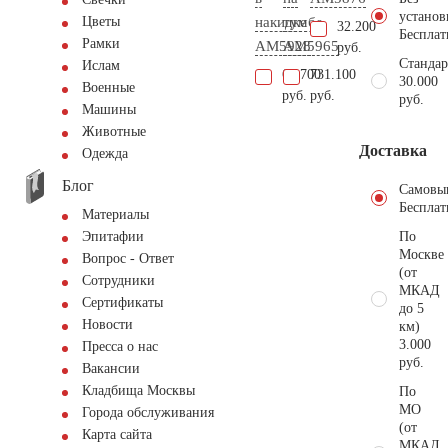
установ
накидке
тумбе
Цветы
32.200
Бесплат
Рамки
AM5928
AM5965
руб.
Стандар
Ислам
62.700
731.100
30.000
Военные
руб.
руб.
руб.
Машины
Животные
Доставка
Одежда
Блог
Самовы
Бесплат
Материалы
По
Эпитафии
Москве
Вопрос - Ответ
(от
Сотрудники
МКАД
Сертификаты
до 5
Новости
км)
3.000
Пресса о нас
руб.
Вакансии
Кладбища Москвы
По
МО
Города обслуживания
(от
Карта сайта
МКАД