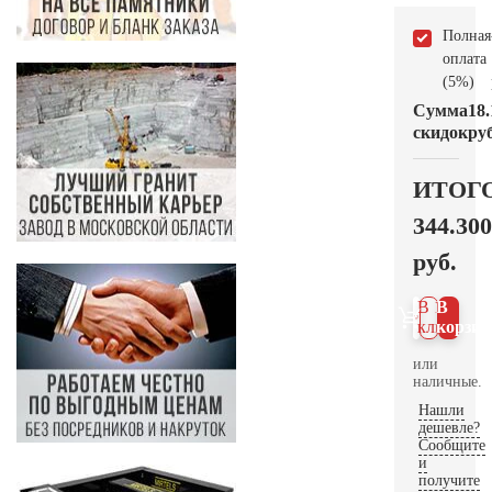
Полная
оплата
(5%)
Сумма
18.
скидок
руб
ИТОГ
344.300
руб.
В 1
В
клик
корзин
или
наличные.
Нашли
дешевле?
Сообщите
и
получите