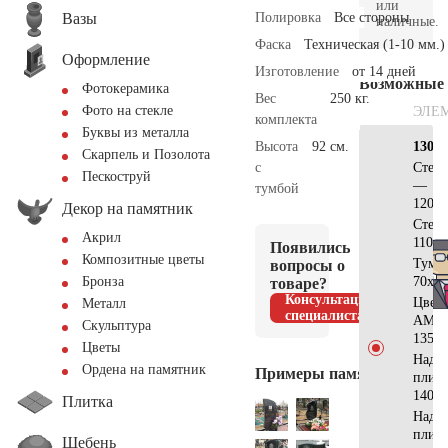
или
Вазы
Полировка
Все стороны
наличные.
Фаска
Техническая (1-10 мм.)
Оформление
Изготовление
от 14 дней
Возможные
Фотокерамика
Вес
250 кг.
Фото на стекле
ЭЛЕ
комплекта
Буквы из металла
Высота
92 см.
130х7
Скарпель и Позолота
с
Стел
Пескоструй
—
тумбой
120x3
Декор на памятник
Стел
Акрил
110x5
Появились
Композитные цветы
Тумб
вопросы о
70x45
Бронза
товаре?
Консультация
Цвет
Металл
специалиста
АМ51
Скульптура
135x7
Цветы
Надгр
Ордена на памятник
Примеры памятников
плит
140x7
Плитка
Надгр
плит
Щебень