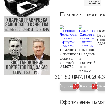
скидку.
Похожие памятни
Пам
Вер
с пл
AM6
Памятник
Памятник
Лепестковая
с Сердцем
форма с
и
фигурой
изогнутой
AM6752
плитой
AM6779
₽
₽
301.800
347.100
204.
317.700
365.4
Купить
Купить
Куп
5%
5%
Оформление памя