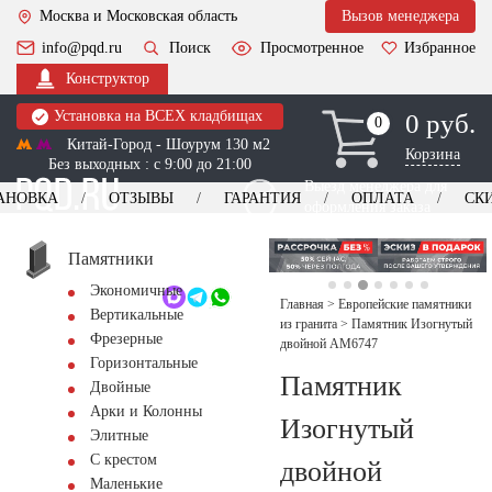
Москва и Московская область
Вызов менеджера
info@pqd.ru
Поиск
Просмотренное
Избранное
Конструктор
Установка на ВСЕХ кладбищах
0 руб.
0
0
Китай-Город - Шоурум 130 м2
Корзина
Без выходных : с 9:00 до 21:00
Выезд менеджера для
АНОВКА
ОТЗЫВЫ
ГАРАНТИЯ
ОПЛАТА
СК
оформления заказа
изготовление
Заказать выезд
памятников
+7 (495) 518-44-23
Памятники
Экономичные
Обратный звонок
Главная
>
Европейские памятники
Вертикальные
из гранита
>
Памятник Изогнутый
Фрезерные
двойной AM6747
Горизонтальные
Памятник
Двойные
Арки и Колонны
Изогнутый
Элитные
С крестом
двойной
Маленькие