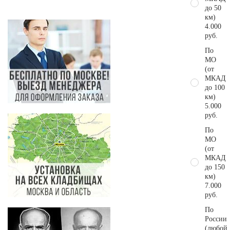
до 50
км)
4.000
руб.
По
МО
(от
МКАД
до 100
км)
5.000
руб.
По
МО
(от
МКАД
до 150
км)
7.000
руб.
По
России
(любой