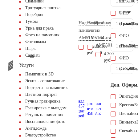
1 шт.
на
9.100 
Скамейки
Тротуарная плитка
стекле
ФИО
Поребрик
Тумбы
Надгробная
Надгробная
Ваза
1 шт.
(Гравиров
3.500 
Урна для праха
плита
плита
из
Фото на памятник
ФИО
AM5159
AM5164
гранита
Фотоовалы
AM5501
1 шт.
(Пескостр
4.500 
33.200
36.100
Шары
руб.
руб.
4.300
Сaggiati
ФИО
руб.
Услуги
1 шт.
(Скарпель
9.000 
Памятник в 3D
Эскиз - согласование
Доп. Оформ
Портреты на памятник
Цветной портрет
Эпитафия
Ручная гравировка
Крестик
Б
Гравировка с выездом
Цветы
Бес
Ретушь на памятник
Восстановление фото
Виньетка
Антидождь
Свеча
Бес
Благоустройство