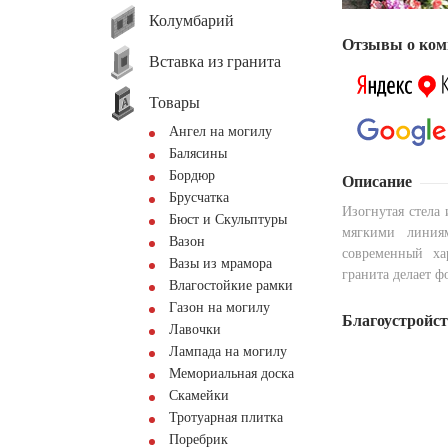
Колумбарий
Отзывы о ком
Вставка из гранита
Товары
Ангел на могилу
Балясины
Бордюр
Описание
Брусчатка
Изогнутая стела 
Бюст и Скульптуры
мягкими линия
Вазон
современный ха
Вазы из мрамора
гранита делает ф
Влагостойкие рамки
Газон на могилу
Благоустройс
Лавочки
Лампада на могилу
Мемориальная доска
Скамейки
Тротуарная плитка
Поребрик