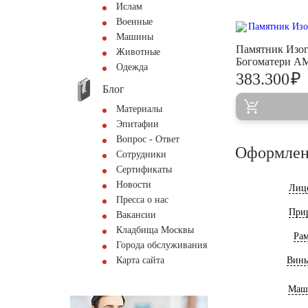
Ислам
Военные
Машины
Памятник Изог
Животные
Богоматери A
Одежда
₽
383.300
Блог
Материалы
Эпитафии
Вопрос - Ответ
Оформлен
Сотрудники
Сертификаты
Новости
Лиц
Пресса о нас
При
Вакансии
Кладбища Москвы
Ра
Города обслуживания
Карта сайта
Винь
Маш