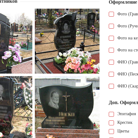
ятников
Оформление
Фото (Гра
Фото (Руч
Фото на к
Фото на ст
ФИО (Грав
ФИО (Песк
ФИО (Скар
Доп. Оформл
Эпитафия
Крестик
Цветы