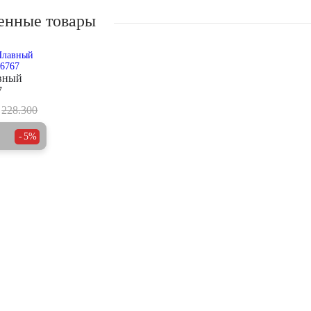
енные товары
вный
7
228.300
5%