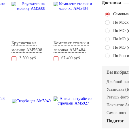
Доставка
Самовыв
По Моск
По МО (
По МО (
Брусчатка на
Комплект столик и
По МО (
могилу AM5608
лавочка AM5484
По Росси
3.500 руб.
67.400 руб.
Вы выбрал
Двойной пам
Установка (Б
Ретушь фот
Покрытие А
Самовывоз
Подитог