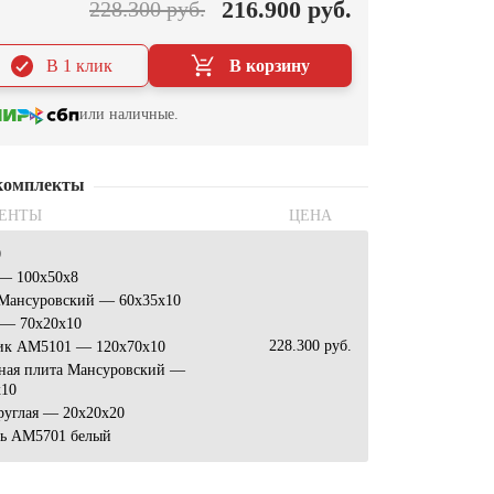
216.900 руб.
228.300 руб.
В 1 клик
В корзину
или наличные.
комплекты
ЕНТЫ
ЦЕНА
0
 — 100x50x8
 Мансуровский — 60x35x10
 — 70x20x10
228.300 руб.
ик АМ5101 — 120x70x10
ная плита Мансуровский —
x10
руглая — 20x20x20
ь AM5701 белый