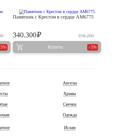
Памятник с Крестом в сердце AM6775
₽
340.300
00
358.200
Купить
5%
5%
атное
Ангелы
есты
Храмы
ятые
Свечки
нным
Одежда
атное
Ислам