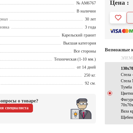
Цена :
№ AM6767
В наличии
риал
30 лет
новка
3 года
Карельский гранит
Высшая категория
Возможные 
Все стороны
ЭЛЕМ
Техническая (1-10 мм.)
от 14 дней
130х7
Стела
250 кг.
Стела
92 см.
Тумба
Цветн
Фигур
опросы о товаре?
70x70
ия специалиста
Ваза к
Щебен