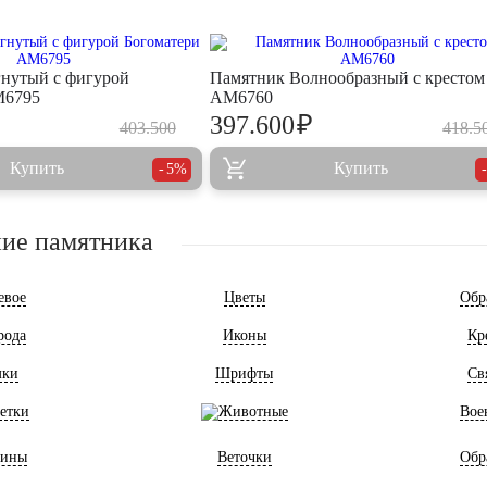
нутый с фигурой
Памятник Волнообразный с крестом
M6795
AM6760
₽
397.600
403.500
418.5
Купить
Купить
5%
ие памятника
евое
Цветы
Обр
рода
Иконы
Кр
мки
Шрифты
Св
етки
Животные
Вое
ины
Веточки
Обр