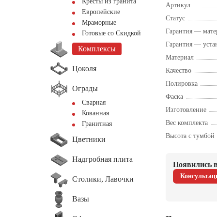
Кресты из гранита
Артикул
Европейские
Статус
Мраморные
Гарантия — мате
Готовые со Скидкой
Гарантия — уста
Комплексы
Материал
Цоколя
Качество
Полировка
Ограды
Фаска
Сварная
Изготовление
Кованная
Вес комплекта
Гранитная
Высота с тумбой
Цветники
Надгробная плита
Появились в
Консультац
Столики, Лавочки
Вазы