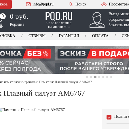
жера
info@pqd.ru
Поиск
Просмотре
Выезд мене
0 руб.
0
0
оформления
изготовление
Корзина
Заказать вы
памятников
АНОВКА
ОТЗЫВЫ
ГАРАНТИЯ
ОПЛАТА
СК
ие памятники из гранита
>
Памятник Плавный силуэт AM6767
к Плавный силуэт AM6767
Полная 