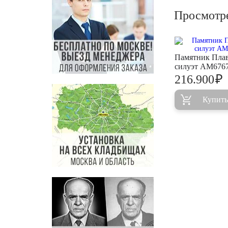
Просмотр
Памятник Пла
силуэт AM676
₽
216.900
Купить