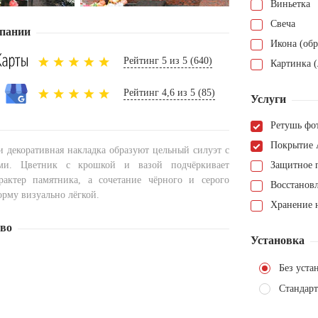
Виньетка
Свеча
пании
Икона (обр
Рейтинг 5 из 5 (640)
Картинка (
Рейтинг 4,6 из 5 (85)
Услуги
Ретушь фо
Покрытие 
и декоративная накладка образуют цельный силуэт с
ми. Цветник с крошкой и вазой подчёркивает
Защитное 
рактер памятника, а сочетание чёрного и серого
Восстанов
орму визуально лёгкой.
Хранение н
тво
Установка
Без уста
Стандарт