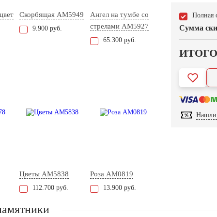
цвет
Скорбящая AM5949
Ангел на тумбе со
Полная 
стрелами AM5927
Сумма ски
9.900 руб.
65.300 руб.
ИТОГ
Нашли 
Цветы AM5838
Роза AM0819
112.700 руб.
13.900 руб.
памятники