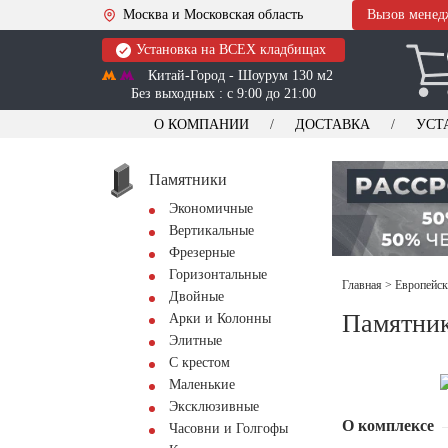
Москва и Московская область
Вызов менед
Установка на ВСЕХ кладбищах
Китай-Город - Шоурум 130 м2
Без выходных : с 9:00 до 21:00
О КОМПАНИИ
ДОСТАВКА
УСТ
Памятники
Экономичные
Вертикальные
Фрезерные
Горизонтальные
Главная
>
Европейск
Двойные
Памятни
Арки и Колонны
Элитные
С крестом
Маленькие
Эксклюзивные
О комплексе
Часовни и Голгофы