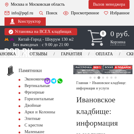
Москва и Московская область
Вызов менеджера
info@pqd.ru
Поиск
Просмотренное
Избранное
Конструктор
Установка на ВСЕХ кладбищах
0 руб.
0
0
Китай-Город - Шоурум 130 м2
Корзина
Без выходных : с 9:00 до 21:00
Выезд менеджера для
АНОВКА
ОТЗЫВЫ
ГАРАНТИЯ
ОПЛАТА
СК
оформления заказа
изготовление
Заказать выезд
памятников
+7 (495) 518-44-23
Памятники
Экономичные
Обратный звонок
Главная
>
Ивановское кладбище:
Вертикальные
информация и услуги
Фрезерные
Ивановское
Горизонтальные
Двойные
кладбище:
Арки и Колонны
Элитные
информация
С крестом
Маленькие