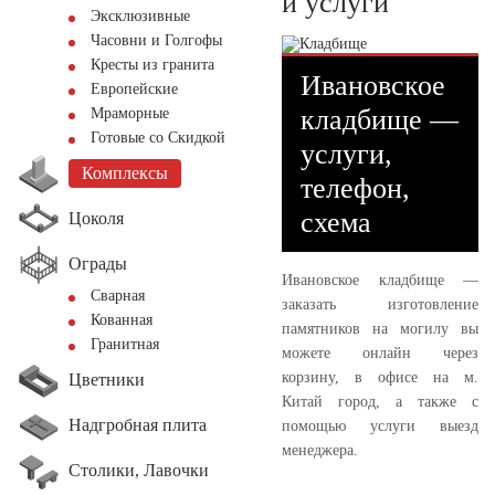
и услуги
Эксклюзивные
Часовни и Голгофы
Кресты из гранита
Ивановское
Европейские
кладбище —
Мраморные
Готовые со Скидкой
услуги,
Комплексы
телефон,
схема
Цоколя
Ограды
Ивановское кладбище —
Сварная
заказать изготовление
Кованная
памятников на могилу вы
Гранитная
можете онлайн через
корзину, в офисе на м.
Цветники
Китай город, а также с
Надгробная плита
помощью услуги выезд
менеджера.
Столики, Лавочки