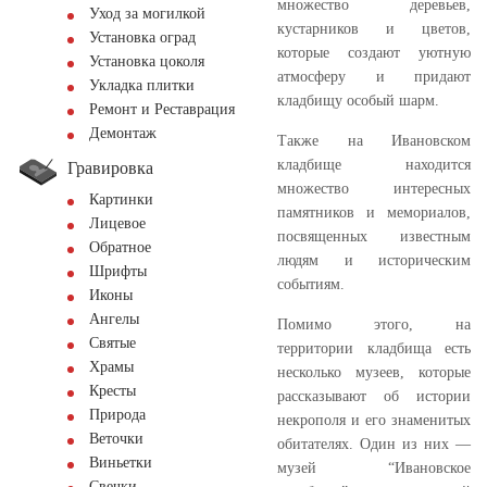
множество деревьев,
Уход за могилкой
кустарников и цветов,
Установка оград
которые создают уютную
Установка цоколя
атмосферу и придают
Укладка плитки
кладбищу особый шарм.
Ремонт и Реставрация
Демонтаж
Также на Ивановском
кладбище находится
Гравировка
множество интересных
Картинки
памятников и мемориалов,
Лицевое
посвященных известным
Обратное
людям и историческим
Шрифты
событиям.
Иконы
Ангелы
Помимо этого, на
Святые
территории кладбища есть
Храмы
несколько музеев, которые
Кресты
рассказывают об истории
Природа
некрополя и его знаменитых
Веточки
обитателях. Один из них —
Виньетки
музей “Ивановское
Свечки