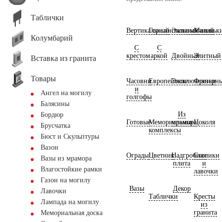
Таблички
Вертикальный
Горизонтальный
Экономичный
Маленьк
Колумбарий
С
С
крестом
аркой
Двойный
Элитный
Вставка из гранита
Товары
Часовни
Европейские
Эксклюзивные
Фрезерн
и
Ангел на могилу
голгофы
Балясины
Из
Бордюр
Готовые
Мемориальные
мрамора
Цоколя
Брусчатка
комплексы
Бюст и Скульптуры
Вазон
Ограды
Цветник
Надгробная
Столики
Вазы из мрамора
плита
и
Влагостойкие рамки
лавочки
Газон на могилу
Вазы
Декор
Лавочки
Таблички
Кресты
Лампада на могилу
из
гранита
Мемориальная доска