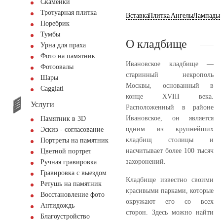
Скамейки
Тротуарная плитка
Вставка
Плитка
Ангелы
Лампады
Поребрик
Тумбы
О кладбище
Урна для праха
Фото на памятник
Ивановское кладбище —
Фотоовалы
старинный некрополь
Шары
Москвы, основанный в
Сaggiati
конце XVIII века.
Услуги
Расположенный в районе
Ивановское, он является
Памятник в 3D
одним из крупнейших
Эскиз - согласование
кладбищ столицы и
Портреты на памятник
насчитывает более 100 тысяч
Цветной портрет
захоронений.
Ручная гравировка
Гравировка с выездом
Кладбище известно своими
Ретушь на памятник
красивыми парками, которые
Восстановление фото
окружают его со всех
Антидождь
сторон. Здесь можно найти
Благоустройство