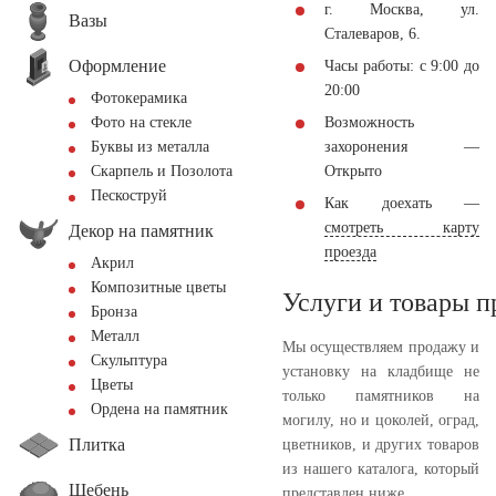
г. Москва, ул.
Вазы
Сталеваров, 6.
Оформление
Часы работы: с 9:00 до
20:00
Фотокерамика
Возможность
Фото на стекле
захоронения —
Буквы из металла
Открыто
Скарпель и Позолота
Пескоструй
Как доехать —
смотреть карту
Декор на памятник
проезда
Акрил
Композитные цветы
Услуги и товары 
Бронза
Металл
Мы осуществляем продажу и
Скульптура
установку на кладбище не
Цветы
только памятников на
Ордена на памятник
могилу, но и цоколей, оград,
Плитка
цветников, и других товаров
из нашего каталога, который
Щебень
представлен ниже.