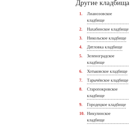
Другие кладбища
Лианозовское
кладбище
Нахабинское кладбище
Никольское кладбище
Дятловка кладбище
Зеленоградское
кладбище
Хотьковское кладбище
Тарычёвское кладбище
Старопокровское
кладбище
Городецкое кладбище
Никулинское
кладбище