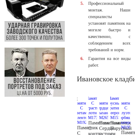
Профессиональный
монтаж. Наши
специалисты
установят памятник на
могиле быстро и
качественно, с
соблюдением всех
требований и норм.
Гарантия на все виды
работ.
Ивановское кладб
Памятник
Памятник
Памятник
Памятник
С
Сердце
Парусный
Памят
С
контрастным
с
с