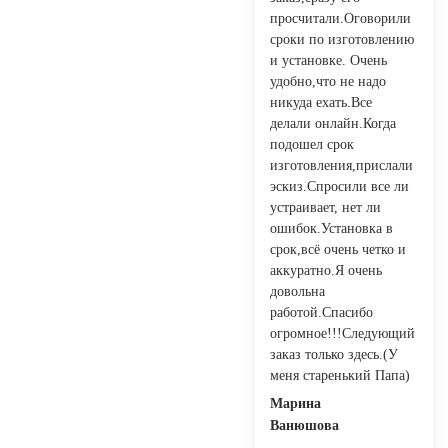
просчитали.Оговорили
сроки по изготовлению
и установке. Очень
удобно,что не надо
никуда ехать.Все
делали онлайн.Когда
подошел срок
изготовления,прислали
эскиз.Спросили все ли
устраивает, нет ли
ошибок.Установка в
срок,всё очень четко и
аккуратно.Я очень
довольна
работой.Спасибо
огромное!!!Следующий
заказ только здесь.(У
меня старенький Папа)
Марина
Ванюшова