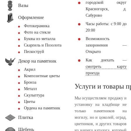
городской округ
Вазы
Красногорск, д.
Сабурово
Оформление
Часы работы: с 9:00 до
Фотокерамика
20:00
Фото на стекле
Возможность
Буквы из металла
захоронения —
Скарпель и Позолота
Открыто
Пескоструй
Как доехать —
Декор на памятник
смотреть карту
Акрил
проезда
Композитные цветы
Бронза
Услуги и товары 
Металл
Скульптура
Мы осуществляем продажу и
Цветы
установку на кладбище не
Ордена на памятник
только памятников на
Плитка
могилу, но и цоколей, оград,
цветников, и других товаров
Щебень
из нашего каталога, который