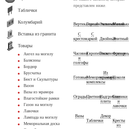
представлен ниже.
Таблички
Колумбарий
Вертикальный
Горизонтальный
Экономичный
Маленьк
Вставка из гранита
С
С
крестом
аркой
Двойный
Элитный
Товары
Часовни
Европейские
Эксклюзивные
Фрезерн
Ангел на могилу
и
Балясины
голгофы
Бордюр
Из
Брусчатка
Готовые
Мемориальные
мрамора
Цоколя
Бюст и Скульптуры
комплексы
Вазон
Вазы из мрамора
Ограды
Цветник
Надгробная
Столики
Влагостойкие рамки
плита
и
Газон на могилу
лавочки
Лавочки
Вазы
Декор
Лампада на могилу
Таблички
Кресты
Мемориальная доска
из