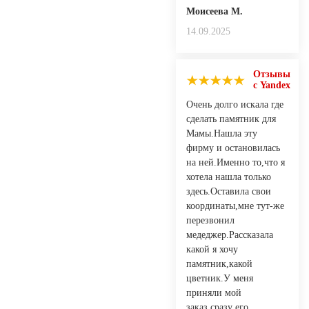
Моисеева М.
14.09.2025
Отзывы
с Yandex
Очень долго искала где
сделать памятник для
Мамы.Нашла эту
фирму и остановилась
на ней.Именно то,что я
хотела нашла только
здесь.Оставила свои
координаты,мне тут-же
перезвонил
медеджер.Рассказала
какой я хочу
памятник,какой
цветник.У меня
приняли мой
заказ,сразу его