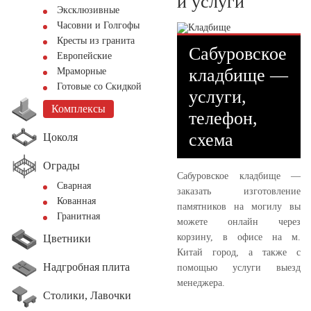
и услуги
Эксклюзивные
Часовни и Голгофы
Кресты из гранита
Сабуровское
Европейские
кладбище —
Мраморные
Готовые со Скидкой
услуги,
Комплексы
телефон,
схема
Цоколя
Ограды
Сабуровское кладбище —
Сварная
заказать изготовление
Кованная
памятников на могилу вы
Гранитная
можете онлайн через
корзину, в офисе на м.
Цветники
Китай город, а также с
Надгробная плита
помощью услуги выезд
менеджера.
Столики, Лавочки