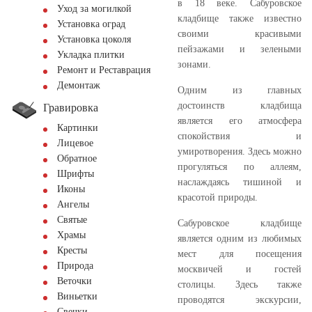
в 18 веке. Сабуровское
Уход за могилкой
кладбище также известно
Установка оград
своими красивыми
Установка цоколя
пейзажами и зелеными
Укладка плитки
зонами.
Ремонт и Реставрация
Демонтаж
Одним из главных
достоинств кладбища
Гравировка
является его атмосфера
Картинки
спокойствия и
Лицевое
умиротворения. Здесь можно
Обратное
прогуляться по аллеям,
Шрифты
наслаждаясь тишиной и
Иконы
красотой природы.
Ангелы
Святые
Сабуровское кладбище
Храмы
является одним из любимых
Кресты
мест для посещения
Природа
москвичей и гостей
Веточки
столицы. Здесь также
Виньетки
проводятся экскурсии,
Свечки