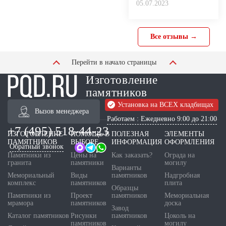
05.07.2023
Все отзывы →
Перейти в начало страницы
Изготовление
памятников
Установка на ВСЕХ кладбищах
Вызов менеджера
Работаем : Ежедневно 9:00 до 21:00
+7 (495) 518-44-23
ИЗГОТОВЛЕНИЕ
ПОМОЩЬ В
ПОЛЕЗНАЯ
ЭЛЕМЕНТЫ
ПАМЯТНИКОВ
ВЫБОРЕ
ИНФОРМАЦИЯ
ОФОРМЛЕНИЯ
Обратный звонок
Памятники из
Цены на
Как заказать?
Ограда на
гранита
памятники
могилу
Варианты
Мемориальный
Виды
памятников
Надгробная
комплекс
памятников
плита
Образцы
Памятники из
Проект
памятников
Мемориальная
мрамора
памятников
доска
Завод
Каталог памятников
Рисунки
памятников
Цоколь на
памятников
могилу