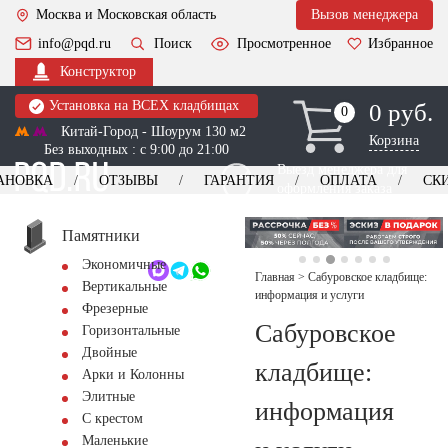
Москва и Московская область
Вызов менеджера
info@pqd.ru
Поиск
Просмотренное
Избранное
Конструктор
Установка на ВСЕХ кладбищах
0 руб.
0
0
Китай-Город - Шоурум 130 м2
Корзина
Без выходных : с 9:00 до 21:00
Выезд менеджера для
АНОВКА
ОТЗЫВЫ
ГАРАНТИЯ
ОПЛАТА
СК
оформления заказа
изготовление
Заказать выезд
памятников
+7 (495) 518-44-23
Памятники
Экономичные
Обратный звонок
Главная
>
Сабуровское кладбище:
Вертикальные
информация и услуги
Фрезерные
Сабуровское
Горизонтальные
Двойные
кладбище:
Арки и Колонны
Элитные
информация
С крестом
Маленькие