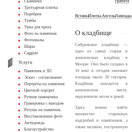
гранита
Скамейки
Тротуарная плитка
Поребрик
Вставка
Плитка
Ангелы
Лампады
Тумбы
Урна для праха
О кладбище
Фото на памятник
Фотоовалы
Сабуровское кладбище —
Шары
одно из самых старых и
Сaggiati
живописных кладбищ в
Услуги
Москве. Оно было создано в
16 веке и сегодня занимает
Памятник в 3D
площадь около 20 гектаров.
Эскиз - согласование
Кладбище находится в
Портреты на памятник
живописном месте,
Цветной портрет
окруженном лесом и рекой.
Ручная гравировка
Гравировка с выездом
Здесь можно найти
Ретушь на памятник
множество старинных
Восстановление фото
надгробий и памятников, а
Антидождь
также часовню, построенную
Благоустройство