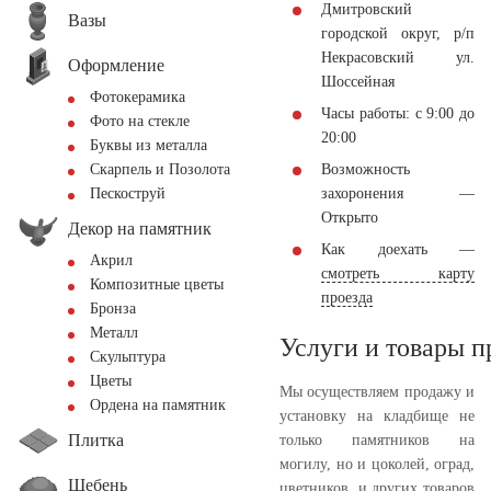
Дмитровский
Вазы
городской округ, р/п
Некрасовский ул.
Оформление
Шоссейная
Фотокерамика
Часы работы: с 9:00 до
Фото на стекле
20:00
Буквы из металла
Возможность
Скарпель и Позолота
захоронения —
Пескоструй
Открыто
Декор на памятник
Как доехать —
Акрил
смотреть карту
Композитные цветы
проезда
Бронза
Металл
Услуги и товары 
Скульптура
Цветы
Мы осуществляем продажу и
Ордена на памятник
установку на кладбище не
Плитка
только памятников на
могилу, но и цоколей, оград,
Щебень
цветников, и других товаров