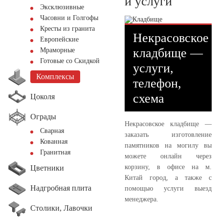
и услуги
Эксклюзивные
Часовни и Голгофы
Кресты из гранита
Некрасовское
Европейские
кладбище —
Мраморные
Готовые со Скидкой
услуги,
Комплексы
телефон,
схема
Цоколя
Ограды
Некрасовское кладбище —
Сварная
заказать изготовление
Кованная
памятников на могилу вы
Гранитная
можете онлайн через
корзину, в офисе на м.
Цветники
Китай город, а также с
Надгробная плита
помощью услуги выезд
менеджера.
Столики, Лавочки