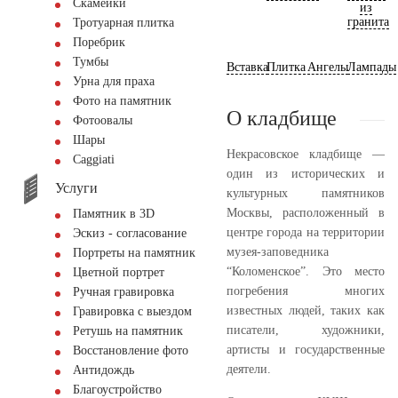
Скамейки
из
гранита
Тротуарная плитка
Поребрик
Тумбы
Вставка
Плитка
Ангелы
Лампады
Урна для праха
Фото на памятник
О кладбище
Фотоовалы
Шары
Некрасовское кладбище —
Сaggiati
один из исторических и
Услуги
культурных памятников
Москвы, расположенный в
Памятник в 3D
центре города на территории
Эскиз - согласование
музея-заповедника
Портреты на памятник
“Коломенское”. Это место
Цветной портрет
погребения многих
Ручная гравировка
известных людей, таких как
Гравировка с выездом
писатели, художники,
Ретушь на памятник
артисты и государственные
Восстановление фото
деятели.
Антидождь
Благоустройство