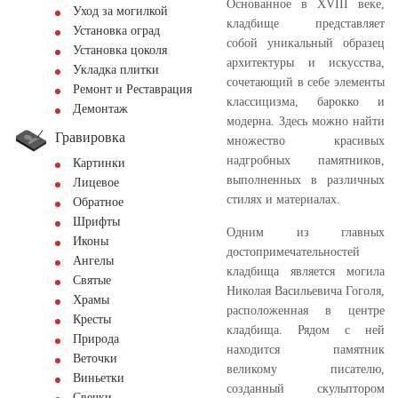
Основанное в XVIII веке,
Уход за могилкой
кладбище представляет
Установка оград
собой уникальный образец
Установка цоколя
архитектуры и искусства,
Укладка плитки
сочетающий в себе элементы
Ремонт и Реставрация
классицизма, барокко и
Демонтаж
модерна. Здесь можно найти
Гравировка
множество красивых
надгробных памятников,
Картинки
выполненных в различных
Лицевое
стилях и материалах.
Обратное
Шрифты
Одним из главных
Иконы
достопримечательностей
Ангелы
кладбища является могила
Святые
Николая Васильевича Гоголя,
Храмы
расположенная в центре
Кресты
кладбища. Рядом с ней
Природа
находится памятник
Веточки
великому писателю,
Виньетки
созданный скульптором
Свечки