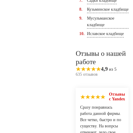
Садки кладбище
Кузьминское кладбище
Мусульманское
кладбище
Иславское кладбище
Отзывы о нашей
работе
4,9
из 5
635 отзывов
Отзывы
с Yandex
Сразу понравиась
работа данной фирмы.
Все четко, быстро и по
существу. На вопрсы
отвечают, дело свое