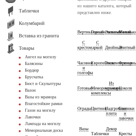
из нашего каталога, который
Таблички
представлен ниже.
Колумбарий
Вертикальный
Горизонтальный
Экономичный
Маленьк
Вставка из гранита
С
С
крестом
аркой
Двойный
Элитный
Товары
Ангел на могилу
Часовни
Европейские
Эксклюзивные
Фрезерн
Балясины
и
Бордюр
голгофы
Брусчатка
Из
Бюст и Скульптуры
Готовые
Мемориальные
мрамора
Цоколя
Вазон
комплексы
Вазы из мрамора
Влагостойкие рамки
Ограды
Цветник
Надгробная
Столики
Газон на могилу
плита
и
Лавочки
лавочки
Лампада на могилу
Вазы
Декор
Мемориальная доска
Таблички
Кресты