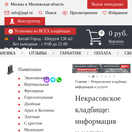
Москва и Московская область
Вызов менеджера
info@pqd.ru
Поиск
Просмотренное
Избранное
Конструктор
Установка на ВСЕХ кладбищах
0 руб.
0
0
Китай-Город - Шоурум 130 м2
Корзина
Без выходных : с 9:00 до 21:00
Выезд менеджера для
АНОВКА
ОТЗЫВЫ
ГАРАНТИЯ
ОПЛАТА
СК
оформления заказа
изготовление
Заказать выезд
памятников
+7 (495) 518-44-23
Памятники
Экономичные
Обратный звонок
Главная
>
Некрасовское кладбище:
Вертикальные
информация и услуги
Фрезерные
Некрасовское
Горизонтальные
Двойные
кладбище:
Арки и Колонны
Элитные
информация
С крестом
Маленькие