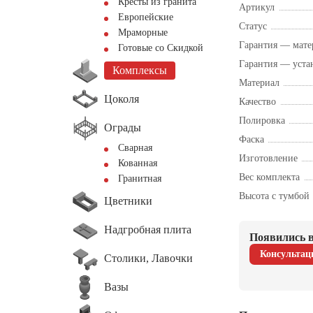
Кресты из гранита
Артикул
Европейские
Статус
Мраморные
Гарантия — мате
Готовые со Скидкой
Гарантия — уста
Комплексы
Материал
Цоколя
Качество
Полировка
Ограды
Фаска
Сварная
Изготовление
Кованная
Вес комплекта
Гранитная
Высота с тумбой
Цветники
Надгробная плита
Появились в
Консультац
Столики, Лавочки
Вазы