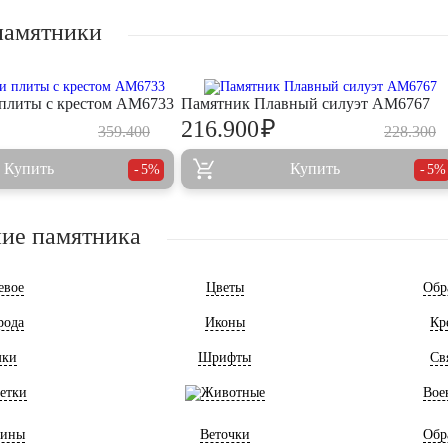
памятники
плиты с крестом AM6733
Памятник Плавный силуэт AM6767
₽
216.900
359.400
228.300
Купить
Купить
5%
5%
ие памятника
евое
Цветы
Обр
рода
Иконы
Кр
мки
Шрифты
Св
етки
Животные
Вое
ины
Веточки
Обр