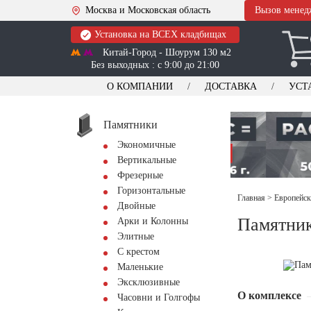
Москва и Московская область
Вызов менед
Установка на ВСЕХ кладбищах
Китай-Город - Шоурум 130 м2
Без выходных : с 9:00 до 21:00
О КОМПАНИИ
ДОСТАВКА
УСТ
Памятники
Экономичные
Вертикальные
Фрезерные
Горизонтальные
Главная
>
Европейск
Двойные
Памятник
Арки и Колонны
Элитные
С крестом
Маленькие
Эксклюзивные
О комплексе
Часовни и Голгофы