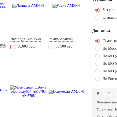
Без уста
Стандарт
Доставка
Лампада AM0868
Рамка AM0906
Самовыв
856
60.800 руб.
36.900 руб.
По Моск
По МО (
По МО (
По МО (
По Росси
Вы выбрал
Двойной пам
Установка (Б
Ретушь фот