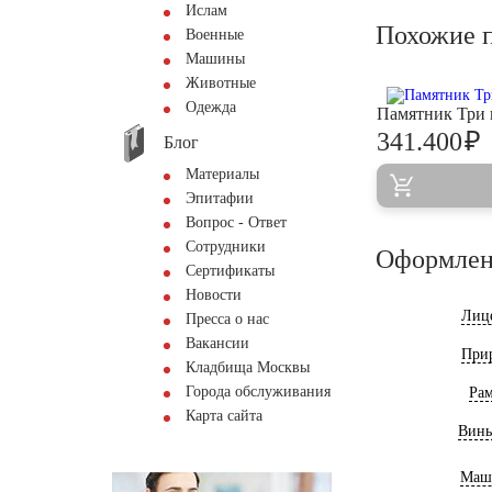
Ислам
Похожие 
Военные
Машины
Животные
Одежда
Памятник Три 
₽
341.400
Блог
Материалы
Эпитафии
Вопрос - Ответ
Сотрудники
Оформлен
Сертификаты
Новости
Лиц
Пресса о нас
Вакансии
При
Кладбища Москвы
Города обслуживания
Ра
Карта сайта
Винь
Маш