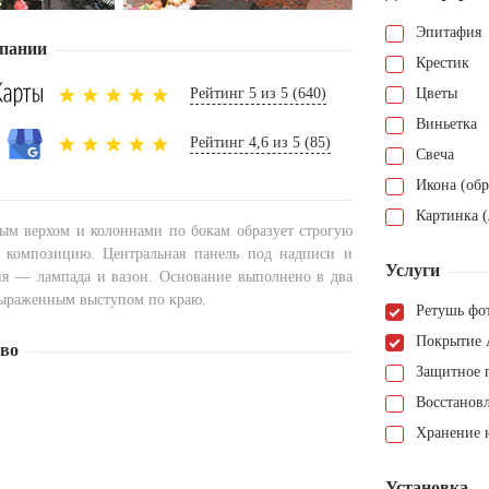
Эпитафия
пании
Крестик
Рейтинг 5 из 5 (640)
Цветы
Виньетка
Рейтинг 4,6 из 5 (85)
Свеча
Икона (обр
Картинка (
ным верхом и колоннами по бокам образует строгую
 композицию. Центральная панель под надписи и
Услуги
ия — лампада и вазон. Основание выполнено в два
 выраженным выступом по краю.
Ретушь фо
Покрытие 
тво
Защитное 
Восстанов
Хранение н
Установка