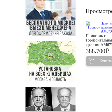
Просмотр
Памятник с
Горизонтальн
крестом AM67
₽
388.700
Купить