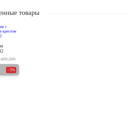
енные товары
ым
32
409.200
5%