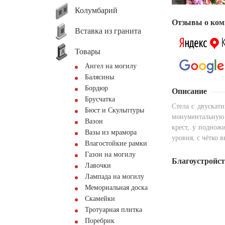
Колумбарий
Отзывы о ком
Вставка из гранита
Товары
Ангел на могилу
Балясины
Бордюр
Описание
Брусчатка
Стела с двускат
Бюст и Скульптуры
монументальную
Вазон
крест, у поднож
Вазы из мрамора
уровня, с чётко
Влагостойкие рамки
Газон на могилу
Благоустройс
Лавочки
Лампада на могилу
Мемориальная доска
Скамейки
Тротуарная плитка
Поребрик