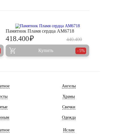
Памятник Пламя сердца AM6718
₽
418.400
440.400
Купить
5%
атное
Ангелы
есты
Храмы
ятые
Свечки
нным
Одежда
атное
Ислам