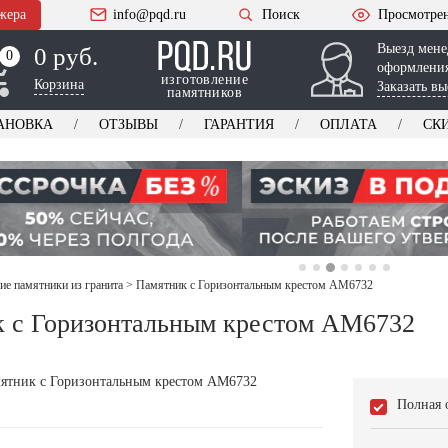
жера
info@pqd.ru
Поиск
Просмотре
Выезд мене
0 руб.
0
0
оформления
изготовление
Корзина
Заказать вы
памятников
АНОВКА
ОТЗЫВЫ
ГАРАНТИЯ
ОПЛАТА
СК
ие памятники из гранита
>
Памятник с Горизонтальным крестом AM6732
 с Горизонтальным крестом AM6732
Полная 