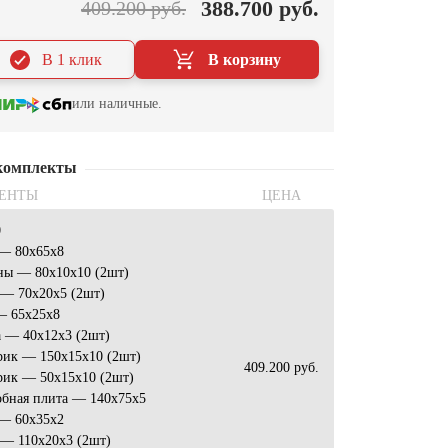
388.700 руб.
409.200 руб.
В 1 клик
В корзину
или наличные.
комплекты
ЕНТЫ
ЦЕНА
0
 — 80x65x8
ны — 80х10х10 (2шт)
 — 70x20x5 (2шт)
— 65x25x8
 — 40х12х3 (2шт)
рик — 150х15х10 (2шт)
409.200 руб.
рик — 50х15х10 (2шт)
обная плита — 140x75x5
 — 60x35x2
 — 110х20х3 (2шт)