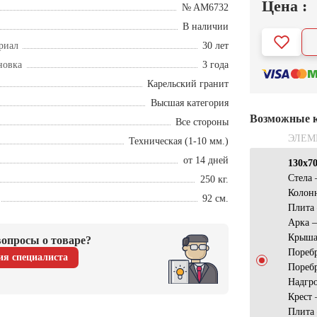
Цена :
№ AM6732
В наличии
риал
30 лет
новка
3 года
Карельский гранит
Высшая категория
Возможные 
Все стороны
ЭЛЕМ
Техническая (1-10 мм.)
от 14 дней
130х7
Стела
250 кг.
Колон
92 см.
Плита
Арка 
Крыша
опросы о товаре?
Пореб
ия специалиста
Пореб
Надгр
Крест
Плита