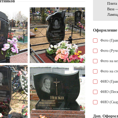
ятников
Плита
Ваза 
Лампа
Оформление
Фото (Гра
Фото (Руч
Фото на к
Фото на ст
ФИО (Грав
ФИО (Песк
ФИО (Скар
Доп. Оформл