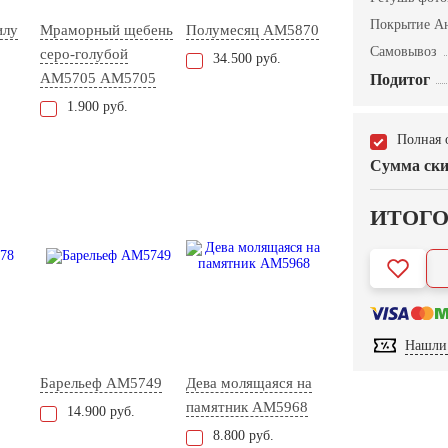
Покрытие А
илу
Мраморный щебень
Полумесяц AM5870
Самовывоз
серо-голубой
34.500 руб.
АМ5705 AM5705
Подитог
1.900 руб.
Полная 
Сумма ски
ИТОГ
Нашли 
Барельеф AM5749
Дева молящаяся на
памятник AM5968
14.900 руб.
8.800 руб.