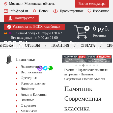
Москва и Московская область
Вызов менеджера
info@pqd.ru
Поиск
Просмотренное
Избранное
Конструктор
Установка на ВСЕХ кладбищах
0 руб.
0
0
Китай-Город - Шоурум 130 м2
Корзина
Без выходных : с 9:00 до 21:00
Выезд менеджера для
АНОВКА
ОТЗЫВЫ
ГАРАНТИЯ
ОПЛАТА
СК
оформления заказа
изготовление
Заказать выезд
памятников
+7 (495) 518-44-23
Памятники
Экономичные
Обратный звонок
Главная
>
Европейские памятники
Вертикальные
из гранита
>
Памятник
Фрезерные
Современная классика AM6746
Горизонтальные
Памятник
Двойные
Арки и Колонны
Современная
Элитные
С крестом
классика
Маленькие