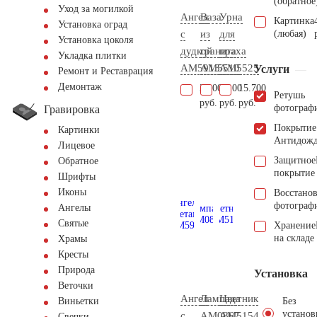
(обратное
Уход за могилкой
Ангел
Ваза
Урна
Картинка
Установка оград
с
из
для
(любая)
Установка цоколя
дудкой
гранита
праха
Укладка плитки
AM5913
AM5510
AM5525
Услуги
Ремонт и Реставрация
Демонтаж
29.000
9.100
15.700
Ретушь
руб.
руб.
руб.
фотограф
Гравировка
Покрытие
Картинки
Антидож
Лицевое
Защитное
Обратное
покрытие
Шрифты
Иконы
Восстано
фотограф
Ангелы
Святые
Хранение
на складе
Храмы
Кресты
Природа
Установка
Веточки
Ангел
Лампада
Цветник
Без
Виньетки
установ
с
AM0867
AM5154
Свечки