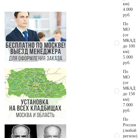
км)
4.000
руб.
По
МО
(от
МКАД
до 100
км)
5.000
руб.
По
МО
(от
МКАД
до 150
км)
7.000
руб.
По
России
(любой
регион)