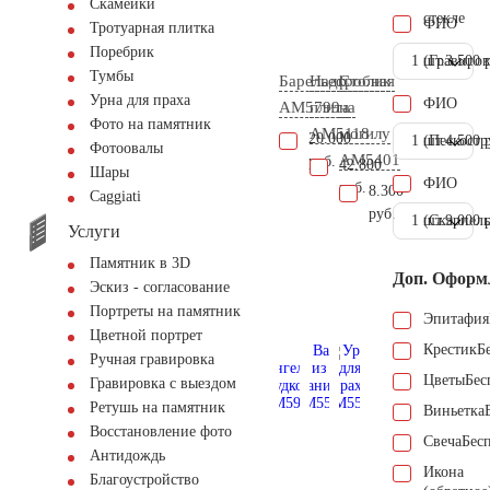
Скамейки
стекле
ФИО
Тротуарная плитка
Поребрик
1 шт.
(Гравиров
3.500 
Тумбы
Барельеф
Надгробная
Столик
Урна для праха
ФИО
AM5799
плита
на
Фото на памятник
AM5118
могилу
20.000
1 шт.
(Пескостр
4.500 
Фотоовалы
AM5401
руб.
42.800
Шары
ФИО
руб.
8.300
Сaggiati
руб.
1 шт.
(Скарпель
9.000 
Услуги
Памятник в 3D
Доп. Оформ
Эскиз - согласование
Портреты на памятник
Эпитафия
Цветной портрет
Крестик
Б
Ручная гравировка
Цветы
Бес
Гравировка с выездом
Ретушь на памятник
Виньетка
Восстановление фото
Свеча
Бес
Антидождь
Икона
Благоустройство