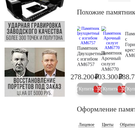
Похожие памятни
Пам
с
Гор
Памятник
крес
Памятник
Двухцветный
AM6
Арочный
с изгибом
силуэт
AM6757
AM6770
₽
₽
278.200
403.300
388.
292.800
424.5
Купить
Купить
Куп
5%
5%
Оформление памя
Лицевое
Цветы
Обратно