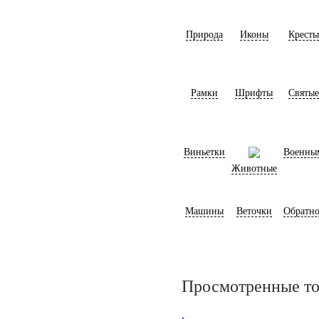
Природа
Иконы
Кресты
Рамки
Шрифты
Святые
Виньетки
Военны
Животные
Машины
Веточки
Обратно
Просмотренные т