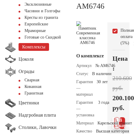
AM6746
Эксклюзивные
Часовни и Голгофы
Кресты из гранита
Европейские
Полная
Мраморные
оплата
Готовые со Скидкой
(5%)
Комплексы
О комплексе
Цена
Цоколя
Артикул
№ AM6746
:
Ограды
Статус
В наличии
210.600
Сварная
Гарантия
30 лет
Кованная
руб.
—
Гранитная
материал
200.100
Цветники
Гарантия
3 года
руб.
—
Надгробная плита
установка
В 1
В
Материал
Карельский гранит
клик
корзин
Столики, Лавочки
Качество
Высшая категория