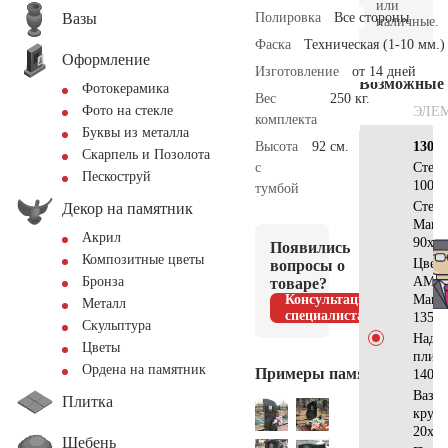
или
Вазы
Полировка
Все стороны
наличные.
Фаска
Техническая (1-10 мм.)
Оформление
Изготовление
от 14 дней
Возможные
Фотокерамика
Вес
250 кг.
Фото на стекле
ЭЛЕ
комплекта
Буквы из металла
Высота
92 см.
130х7
Скарпель и Позолота
с
Стел
Пескоструй
100x5
тумбой
Стела
Декор на памятник
Манс
Акрил
90x20
Появились
Композитные цветы
Цвет
вопросы о
АМ51
Бронза
товаре?
Консультация
Манс
Металл
специалиста
135x6
Скульптура
Надгр
Цветы
плит
Ордена на памятник
Примеры памятников
140x7
Ваза
Плитка
кругл
20x20
Щебень