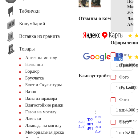
Поло
Манс
Таблички
20х20
Отзывы о компании
Ламп
Колумбарий
AM55
Вставка из гранита
Оформлени
Товары
Фото
Ангел на могилу
Балясины
1 шт.
(Гравиров
4.900 
Бордюр
Благоустройство
Фото
Брусчатка
Бюст и Скульптуры
1 шт.
(Ручное)
12.000
Вазон
Вазы из мрамора
Фото
Влагостойкие рамки
1 шт.
на
4.900 
Газон на могилу
Лавочки
керамике
Фото
Лампада на могилу
Мемориальная доска
1 шт.
на
9.100 