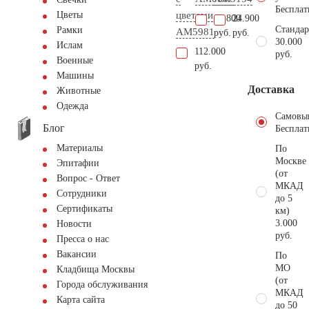
Бесплат
цветами
Цветы
60.800
24.900
Стандар
Рамки
AM5981
руб.
руб.
30.000
Ислам
112.000
руб.
Военные
руб.
Машины
Доставка
Животные
Одежда
Самовы
Блог
Бесплат
Материалы
По
Москве
Эпитафии
(от
Вопрос - Ответ
МКАД
Сотрудники
до 5
Сертификаты
км)
3.000
Новости
руб.
Пресса о нас
Вакансии
По
МО
Кладбища Москвы
(от
Города обслуживания
МКАД
Карта сайта
до 50