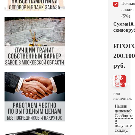
Полная
оплата
(5%)
Сумма
10.
скидок
руб
ИТОГ
200.100
руб.
В 1
В
клик
корзин
или
наличные.
Нашли
дешевле?
Сообщите
и
получите
скидку.