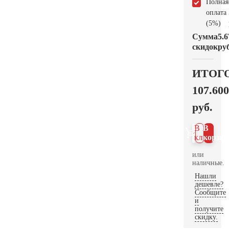
Полная
оплата
(5%)
Сумма
5.6
скидок
руб
ИТОГ
107.600
руб.
В 1
В
клик
корзин
или
наличные.
Нашли
дешевле?
Сообщите
и
получите
скидку.