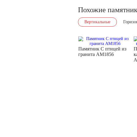
Похожие памятни
Вертикальные
Горизо
Памятник С птицей из
П
гранита AM1856
к
A