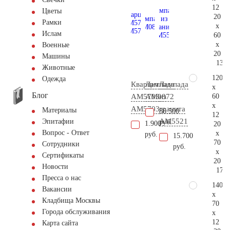
12
Цветы
20
Рамки
x
Ислам
60
x
Военные
20
Машины
134.
Животные
120
Одежда
Кварцит
Лампада
Лампада
x
Блог
60
АМ5703
AM0872
из
x
AM5703
гранита
Материалы
86.500
12
AM5521
Эпитафии
руб.
1.900
20
Вопрос - Ответ
x
руб.
15.700
70
Сотрудники
руб.
x
Сертификаты
20
Новости
171.
Пресса о нас
140
Вакансии
x
Кладбища Москвы
70
Города обслуживания
x
12
Карта сайта