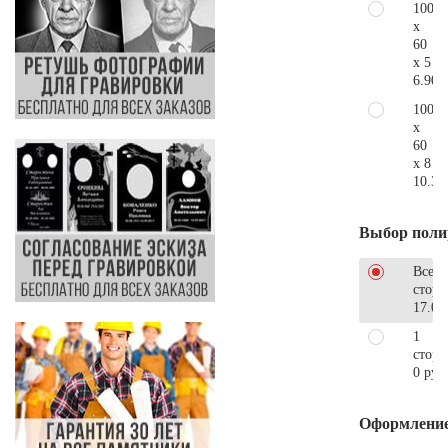
100
x
60
x 5
6.900
100
x
60
x 8
10.30
Выбор поли
Все
стор
17.00
1
сторо
0 руб
Оформлени