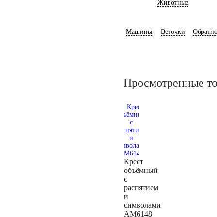
Животные
Машины
Веточки
Обратно
Просмотренные т
Крест
объёмный
с
распятием
и
символами
AM6148