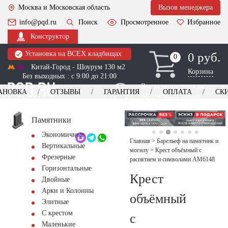
Москва и Московская область
Вызов менеджера
info@pqd.ru
Поиск
Просмотренное
Избранное
Конструктор
Установка на ВСЕХ кладбищах
0 руб.
0
0
Китай-Город - Шоурум 130 м2
Корзина
Без выходных : с 9:00 до 21:00
Выезд менеджера для
АНОВКА
ОТЗЫВЫ
ГАРАНТИЯ
ОПЛАТА
СК
оформления заказа
изготовление
Заказать выезд
памятников
+7 (495) 518-44-23
Памятники
Экономичные
Обратный звонок
Главная
>
Барельеф на памятник и
Вертикальные
могилу
>
Крест объёмный с
Фрезерные
распятием и символами AM6148
Горизонтальные
Крест
Двойные
Арки и Колонны
объёмный
Элитные
С крестом
с
Маленькие