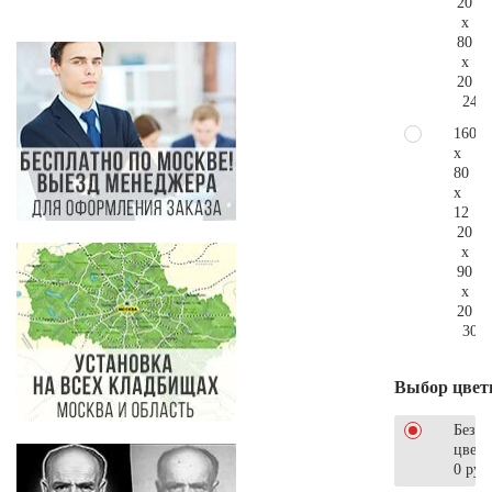
20
x
80
x
20
240.
160
x
80
x
12
20
x
90
x
20
304.
Выбор цвет
Без
цветн
0 руб