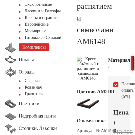
распятием
Эксклюзивные
Часовни и Голгофы
и
Кресты из гранита
Европейские
символами
Мраморные
Готовые со Скидкой
AM6148
Комплексы
Цоколя
Материал
:
Ограды
Сварная
Полная
Кованная
оплата
Цветник АМ5101
Гранитная
(5%)
Цветники
Цена
Надгробная плита
О памятнике
:
Столики, Лавочки
Артикул
№ AM6148
113.300