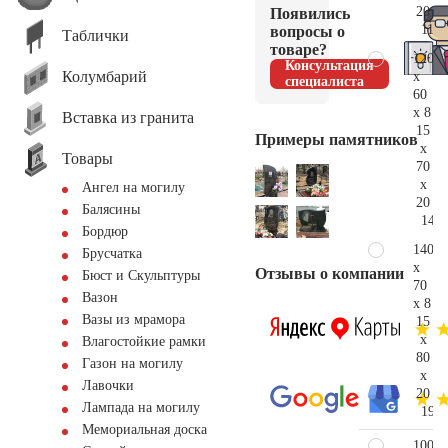
20
Появились
113.
вопросы о
Таблички
товаре?
120
Консультация
Колумбарий
x
специалиста
60
x 8
Вставка из гранита
15
Примеры памятников
x
Товары
70
x
Ангел на могилу
20
Балясины
143.
Бордюр
140
Брусчатка
x
Отзывы о компании
Бюст и Скульптуры
70
Вазон
x 8
Вазы из мрамора
15
x
Влагостойкие рамки
80
Газон на могилу
x
Лавочки
20
Лампада на могилу
192.
Мемориальная доска
100