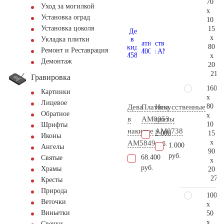
70
Уход за могилкой
x
Установка оград
10
Установка цоколя
15
x
Укладка плитки
80
Ремонт и Реставрация
x
Демонтаж
20
211.
Гравировка
160
Картинки
x
Лицевое
80
Дева
Платина
Искусственные
Обратное
x
в
AM0053
цветы
10
Шрифты
накидке
AM0738
15
2.000
Иконы
x
AM5849
руб.
1.000
Ангелы
90
руб.
68.400
Святые
x
руб.
Храмы
20
276.
Кресты
Природа
100
Веточки
x
Виньетки
50
x
Свечки