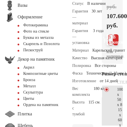
Статус
В наличии
Вазы
руб.
Гарантия
30 лет
107.600
Оформление
—
материал
руб.
Фотокерамика
Гарантия
3 года
Фото на стекле
—
В 1
В
Буквы из металла
клик
корзин
установка
Скарпель и Позолота
Пескоструй
Материал
Карельский гранит
или
наличные.
Качество
Высшая категория
Декор на памятник
Полировка
Все стороны
Акрил
Фаска
Техническая (1-10 мм.)
Размер сте
Композитные цветы
Бронза
Изготовление
от 14 дней
СТЕ
Металл
Вес
180 кг.
100
Скульптура
x
комплекта
Цветы
50
Высота
115 см.
x 8
Ордена на памятник
с
15
Плитка
тумбой
x
60
Щебень
x