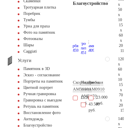
Скамейки
Благоустройство
x
Тротуарная плитка
50
Поребрик
x
10
Тумбы
15
Урна для праха
x
Фото на памятник
60
Фотоовалы
x
Шары
20
116.
Сaggiati
120
Услуги
x
Памятник в 3D
60
x
Эскиз - согласование
10
Портреты на памятник
Скорбящая
Надгробная
Рамка
15
Цветной портрет
AM5939
плита
AM0910
x
Ручная гравировка
70
AM5170
15.900
23.000
x
Гравировка с выездом
руб.
руб.
43.500
20
Ретушь на памятник
руб.
150.
Восстановление фото
140
Антидождь
x
Благоустройство