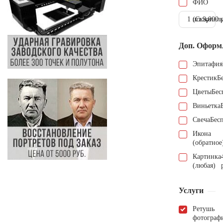
ФИО
1 шт.
(Скарпель
9.000 
Доп. Оформ
Эпитафия
Крестик
Б
Цветы
Бес
Виньетка
Свеча
Бес
Икона
(обратное
Картинка
(любая)
Услуги
Ретушь
фотограф