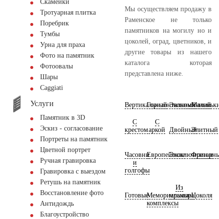
Скамейки
Мы осуществляем продажу в
Тротуарная плитка
Раменское не только
Поребрик
памятников на могилу но и
Тумбы
цоколей, оград, цветников, и
Урна для праха
другие товары из нашего
Фото на памятник
каталога которая
Фотоовалы
представлена ниже.
Шары
Сaggiati
Услуги
Вертикальный
Горизонтальный
Экономичный
Маленьк
Памятник в 3D
С
С
Эскиз - согласование
крестом
аркой
Двойный
Элитный
Портреты на памятник
Цветной портрет
Часовни
Европейские
Эксклюзивные
Фрезерн
Ручная гравировка
и
голгофы
Гравировка с выездом
Ретушь на памятник
Из
Восстановление фото
Готовые
Мемориальные
мрамора
Цоколя
комплексы
Антидождь
Благоустройство