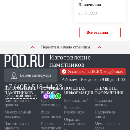
Павленкова
25.07.2023
Все отзывы →
Перейти в начало страницы
Изготовление
памятников
Установка на ВСЕХ кладбищах
Вызов менеджера
Работаем : Ежедневно 9:00 до 21:00
+7 (495) 518-44-23
ИЗГОТОВЛЕНИЕ
ПОМОЩЬ В
ПОЛЕЗНАЯ
ЭЛЕМЕНТЫ
ПАМЯТНИКОВ
ВЫБОРЕ
ИНФОРМАЦИЯ
ОФОРМЛЕНИЯ
Обратный звонок
Памятники из
Цены на
Как заказать?
Ограда на
гранита
памятники
могилу
Варианты
Мемориальный
Виды
памятников
Надгробная
комплекс
памятников
плита
Образцы
Памятники из
Проект
памятников
Мемориальная
мрамора
памятников
доска