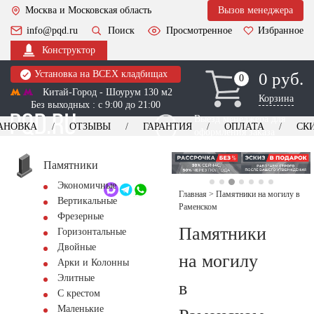
Москва и Московская область
Вызов менеджера
info@pqd.ru
Поиск
Просмотренное
Избранное
Конструктор
Установка на ВСЕХ кладбищах
0 руб.
0
0
Китай-Город - Шоурум 130 м2
Корзина
Без выходных : с 9:00 до 21:00
Выезд менеджера для
АНОВКА
ОТЗЫВЫ
ГАРАНТИЯ
ОПЛАТА
СК
оформления заказа
изготовление
Заказать выезд
памятников
+7 (495) 518-44-23
Памятники
Экономичные
Обратный звонок
Главная
>
Памятники на могилу в
Вертикальные
Раменском
Фрезерные
Памятники
Горизонтальные
Двойные
на могилу
Арки и Колонны
Элитные
в
С крестом
Маленькие