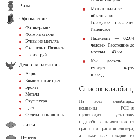
Вазы
Муниципальное
образование —
Оформление
Городское поселение
Фотокерамика
Раменское
Фото на стекле
Население — 82074
Буквы из металла
человек. Расстояние до
Скарпель и Позолота
москвы — 43 км.
Пескоструй
Как доехать —
Декор на памятник
смотреть карту
Акрил
проезда
Композитные цветы
Список кладбищ
Бронза
Металл
Скульптура
На всех кладбищах,
Цветы
компания PQD.ru
Ордена на памятник
производит установку
надгробных памятников из
Плитка
гранита и гранитополимера,
а также всех товаров из
Щебень