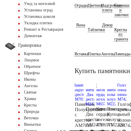
Уход за могилкой
Ограды
Цветник
Надгробная
Столики
плита
и
Установка оград
лавочки
Установка цоколя
Укладка плитки
Вазы
Декор
Ремонт и Реставрация
Таблички
Кресты
из
Демонтаж
гранита
Гравировка
Картинки
Вставка
Плитка
Ангелы
Лампады
Лицевое
Обратное
Купить памятники
Шрифты
Иконы
Ангелы
Святые
Храмы
Памятник
Голго
Кресты
Памятник
Комплекс
Памятник
Полукруглый
арочн
Природа
Два
сердце
Купольный
с
с
Веточки
креста
ангела
силуэт
крестом
колон
AM2471
AM6571
AM2220
Виньетки
AM7036
AM74
Свечки