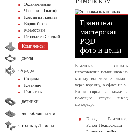
Раменском
Эксклюзивные
Часовни и Голгофы
Кресты из гранита
Гранитная
Европейские
мастерская
Мраморные
Готовые со Скидкой
PQD —
Комплексы
фото и цены
Цоколя
Раменское — заказать
Ограды
изготовление памятников на
могилу вы можете онлайн
Сварная
через корзину, в офисе на м.
Кованная
Китай город, а также с
Гранитная
помощью услуги выезд
Цветники
менеджера.
Надгробная плита
Город Раменское,
Столики, Лавочки
Район Подмосковья —
Раменский район