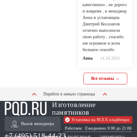
качественно , не дорого
и вовремя , и менеджер
Анна и установщик
Дмитрий Косалапов
отлично выполнили
свою работу , спасибо
им огромное и всем
большое спасибо .
Анна
14.10.2024
Все отзывы →
Перейти в начало страницы
Изготовление
памятников
Установка на ВСЕХ кладбищах
Вызов менеджера
Работаем : Ежедневно 9:00 до 21:00
+7 (495) 518-44-23