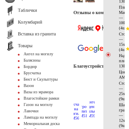
130x1
Плит
Таблички
Отзывы о компании
Манс
—
Колумбарий
100х1
(4шт)
Вставка из гранита
Стол
—
15х10
Товары
(4шт)
Ангел на могилу
Надгр
Балясины
плит
Благоустройство
130х1
Бордюр
Цоко
Брусчатка
АМ56
Бюст и Скульптуры
Стол
Вазон
—
Вазы из мрамора
25x12
Влагостойкие рамки
(9шт)
Газон на могилу
Шар 
грани
Лавочки
—
Лампада на могилу
12х10
Мемориальная доска
(9шт)