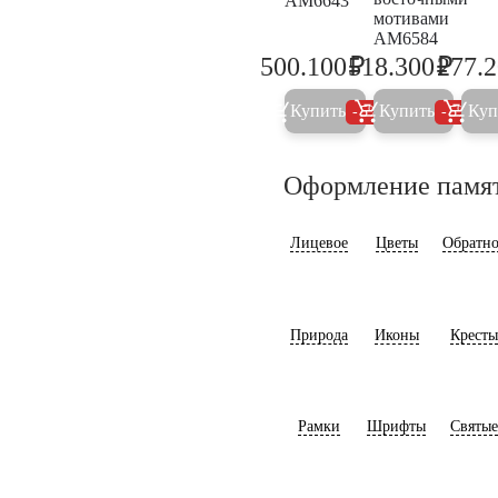
AM6643
мотивами
AM6584
₽
₽
500.100
518.300
277.
526.400
545.6
Купить
Купить
Куп
5%
5%
Оформление памя
Лицевое
Цветы
Обратно
Природа
Иконы
Кресты
Рамки
Шрифты
Святые