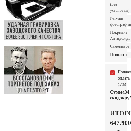
(Без
установки)
Ретушь
фотографи
Покрытие
Антидождь
Самовывоз
Подитог
Полная
оплата
(5%)
Сумма
34.
скидок
руб
ИТОГ
647.900