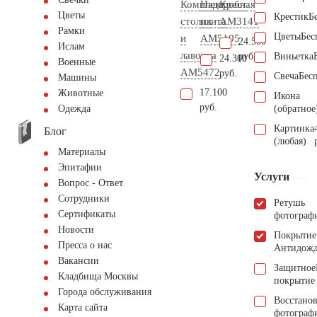
Комплект
Надгробная
Крест
Цветы
Крестик
Б
столик
плита
AM3141
Рамки
Цветы
Бес
и
AM5105
24.500
Ислам
лавочка
руб.
Виньетка
24.300
Военные
АМ5472
руб.
Свеча
Бес
Машины
17.100
Животные
Икона
руб.
(обратное
Одежда
Картинка
Блог
(любая)
Материалы
Эпитафии
Услуги
Вопрос - Ответ
Сотрудники
Ретушь
Сертификаты
фотограф
Новости
Покрытие
Пресса о нас
Антидож
Вакансии
Защитное
Кладбища Москвы
покрытие
Города обслуживания
Восстано
Карта сайта
фотограф