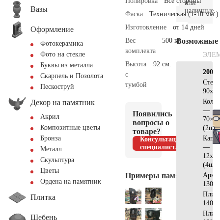
Полировка
Все стороны
или
Вазы
наличные.
Фаска
Техническая (1-10 мм.)
Изготовление
от 14 дней
Оформление
Вес
500 кг.
Возможные
Фотокерамика
комплекта
Фото на стекле
ЭЛЕ
Высота
92 см.
Буквы из металла
200х2
с
Скарпель и Позолота
Стел
тумбой
Пескоструй
90x70
Коло
Декор на памятник
—
Появились
Акрил
70×1
вопросы о
Композитные цветы
(2шт)
товаре?
Капит
Бронза
Консультация
специалиста
—
Металл
12х12
Скульптура
(4шт)
Цветы
Примеры памятников
Арка
Ордена на памятник
130x2
Плит
Плитка
140x2
Плит
Щебень