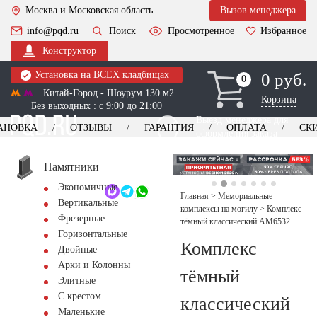
Москва и Московская область
Вызов менеджера
info@pqd.ru
Поиск
Просмотренное
Избранное
Конструктор
Установка на ВСЕХ кладбищах
0 руб.
0
0
Китай-Город - Шоурум 130 м2
Корзина
Без выходных : с 9:00 до 21:00
Выезд менеджера для
АНОВКА
ОТЗЫВЫ
ГАРАНТИЯ
ОПЛАТА
СК
оформления заказа
изготовление
Заказать выезд
памятников
+7 (495) 518-44-23
Памятники
Экономичные
Обратный звонок
Главная
>
Мемориальные
Вертикальные
комплексы на могилу
>
Комплекс
Фрезерные
тёмный классический AM6532
Горизонтальные
Комплекс
Двойные
Арки и Колонны
тёмный
Элитные
С крестом
классический
Маленькие