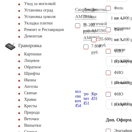
Уход за могилкой
Фото
Скорбящая
Декор
Девочка
Установка оград
AM5933
Птицы
с
Установка цоколя
1 шт.
на
4.900 
Укладка плитки
и
птичкой
16.200
керамике
Фото
Ремонт и Реставрация
солнце
AM5905
руб.
Демонтаж
AM0805
35.600
1 шт.
на
9.100 
Гравировка
руб.
7.800
стекле
ФИО
руб.
Картинки
Лицевое
1 шт.
(Гравиров
3.500 
Обратное
ФИО
Шрифты
Иконы
1 шт.
(Пескостр
4.500 
Ангелы
Святые
ФИО
Храмы
1 шт.
(Скарпель
9.000 
Кресты
Природа
Веточки
Доп. Оформ
Виньетки
Эпитафия
Свечки