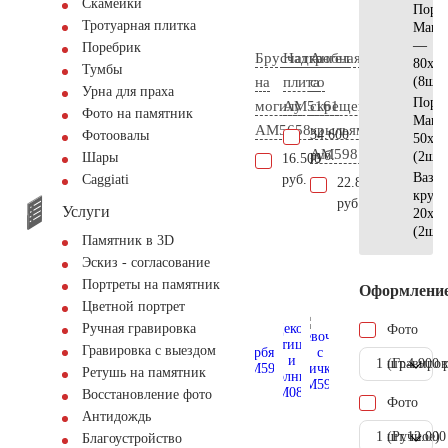
Скамейки
Поре
Тротуарная плитка
Манс
—
Поребрик
Брусчатка
Надгробная
Ангел
80x25
Тумбы
на
плита
со
(8шт)
Урна для праха
Поре
могилу
AM5161
скрещенными
Фото на памятник
Манс
AM5658
крыльями
34.600
Фотоовалы
50x25
AM5987
руб.
(2шт)
Шары
16.500
Ваза
руб.
Сaggiati
22.800
кругл
руб.
Услуги
20x20
(2шт)
Памятник в 3D
Эскиз - согласование
Портреты на памятник
Оформлени
Цветной портрет
Ручная гравировка
Фото
Гравировка с выездом
1 шт.
(Гравиров
4.900 
Ретушь на памятник
Восстановление фото
Фото
Антидождь
1 шт.
(Ручное)
12.000
Благоустройство