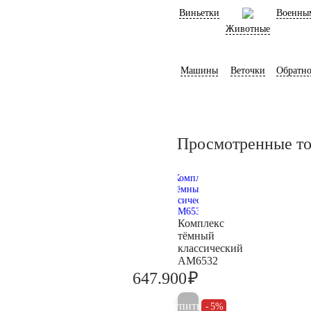
Виньетки
Военны
Животные
Машины
Веточки
Обратно
Просмотренные т
Комплекс
тёмный
классический
AM6532
₽
647.900
682.000
Купить
5%