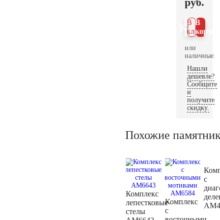
руб.
В 1
В
клик
корзин
или
наличные.
Нашли
дешевле?
Сообщите
и
получите
скидку.
Похожие памятни
Ком
с
диа
Комплекс
дел
Комплекс
лепестковые
AM4
с
стелы
восточными