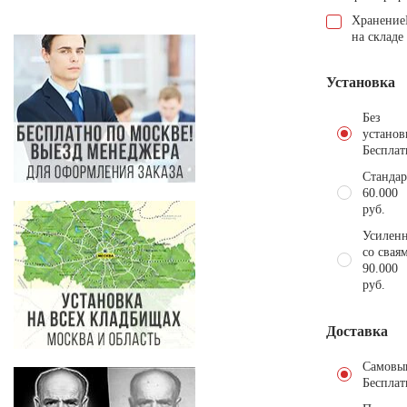
Хранение
на складе
Установка
Без
установ
Бесплат
Стандар
60.000
руб.
Усиленн
со свая
90.000
руб.
Доставка
Самовы
Бесплат