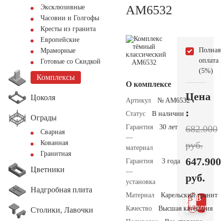
AM6532
Эксклюзивные
Часовни и Голгофы
Кресты из гранита
Европейские
Полная
Мраморные
оплата
Готовые со Скидкой
(5%)
Комплексы
О комплексе
Цена
Цоколя
Артикул
№ AM6532
:
Статус
В наличии
Ограды
Гарантия
30 лет
682.000
Сварная
—
Кованная
руб.
материал
Гранитная
647.900
Гарантия
3 года
Цветники
—
руб.
установка
Надгробная плита
Материал
Карельский гранит
В 1
В
клик
корзин
Качество
Высшая категория
Столики, Лавочки