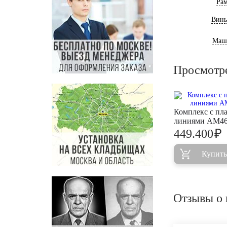
Ра
Винь
Маш
Просмотр
Комплекс с пл
линиями AM4
₽
449.400
Купить
Отзывы о 