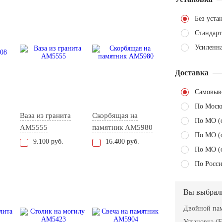
Без уста
Стандарт
Усиленна
Доставка
Самовыв
По Моск
Ваза из гранита
Скорбящая на
По МО (
AM5555
памятник AM5980
По МО (
9.100 руб.
16.400 руб.
По МО (
По Росси
Вы выбрал
Двойной пам
Установка (Б