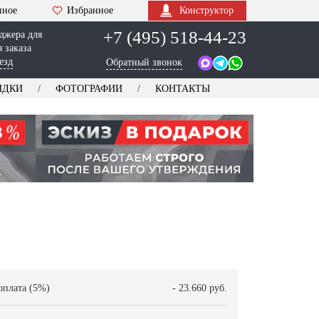
нное
Избранное
Конструктор
+7 (495) 518-44-23
джера для
 заказа
езд
Обратный звонок
ИДКИ
ФОТОГРАФИИ
КОНТАКТЫ
оплата (5%)
- 23.660 руб.