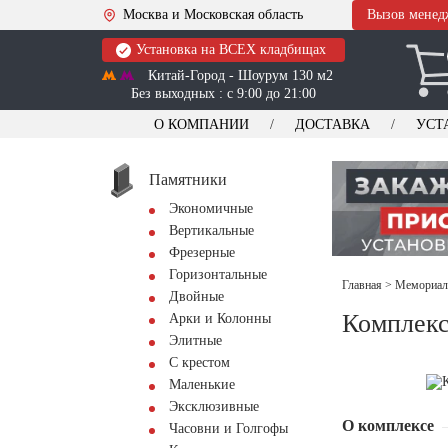
Москва и Московская область
Вызов менед
Установка на ВСЕХ кладбищах
Китай-Город - Шоурум 130 м2
Без выходных : с 9:00 до 21:00
О КОМПАНИИ
ДОСТАВКА
УСТ
Памятники
Экономичные
Вертикальные
Фрезерные
Горизонтальные
Главная
>
Мемориал
Двойные
Комплек
Арки и Колонны
Элитные
С крестом
Маленькие
Эксклюзивные
О комплексе
Часовни и Голгофы