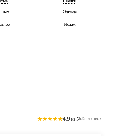
ятые
Свечки
нным
Одежда
атное
Ислам
4,9
635 отзывов
из 5