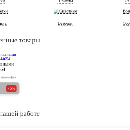
мки
Шрифты
Св
етки
Животные
Вое
ины
Веточки
Обр
енные товары
авными
654
473.100
5%
нашей работе