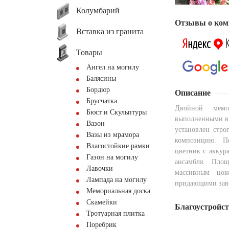
Колумбарий
Отзывы о ком
Вставка из гранита
Товары
Ангел на могилу
Балясины
Бордюр
Описание
Брусчатка
Двойной мемо
Бюст и Скульптуры
выполненными в 
Вазон
установлен стро
Вазы из мрамора
композицию. П
Влагостойкие рамки
цветник с аккур
Газон на могилу
ансамбля. Пло
Лавочки
массивным цок
Лампада на могилу
придающими заве
Мемориальная доска
Скамейки
Благоустройс
Тротуарная плитка
Поребрик