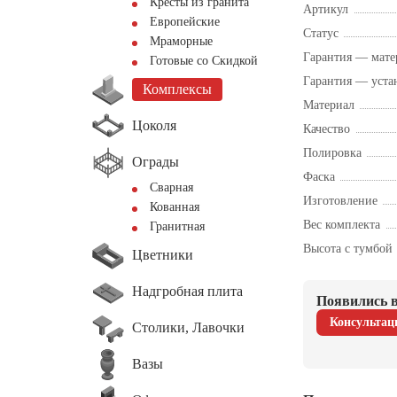
Кресты из гранита
Артикул
Европейские
Статус
Мраморные
Гарантия — мате
Готовые со Скидкой
Гарантия — уста
Комплексы
Материал
Цоколя
Качество
Полировка
Ограды
Фаска
Сварная
Изготовление
Кованная
Вес комплекта
Гранитная
Высота с тумбой
Цветники
Надгробная плита
Появились в
Консультац
Столики, Лавочки
Вазы