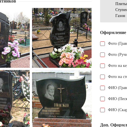
ятников
Плиты
Ступе
Газон
Оформление
Фото (Гра
Фото (Руч
Фото на к
Фото на ст
ФИО (Грав
ФИО (Песк
ФИО (Скар
Доп. Оформл