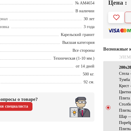
Цена :
№ AM4654
В наличии
риал
30 лет
новка
3 года
Карельский гранит
Высшая категория
Возможные 
Все стороны
ЭЛЕМ
Техническая (1-10 мм.)
от 14 дней
200х2
Стела 
500 кг.
Тумба
92 см.
Крест
Цветн
Плита 
опросы о товаре?
Столб
ия специалиста
Плитка
Шар —
Пореб
Плитк