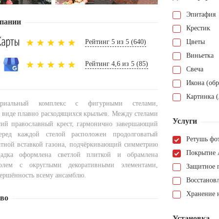
Эпитафия
пании
Крестик
Рейтинг 5 из 5 (640)
Цветы
Виньетка
Рейтинг 4,6 из 5 (85)
Свеча
Икона (обр
Картинка (
риальный комплекс с фигурными стелами,
виде плавно расходящихся крыльев. Между стелами
Услуги
гий православный крест, гармонично завершающий
еред каждой стелой расположен продолговатый
Ретушь фо
атной вставкой газона, подчёркивающий симметрию
Покрытие 
щадка оформлена светлой плиткой и обрамлена
олем с округлыми декоративными элементами,
Защитное 
ршённость всему ансамблю.
Восстанов
Хранение н
тво
Установка