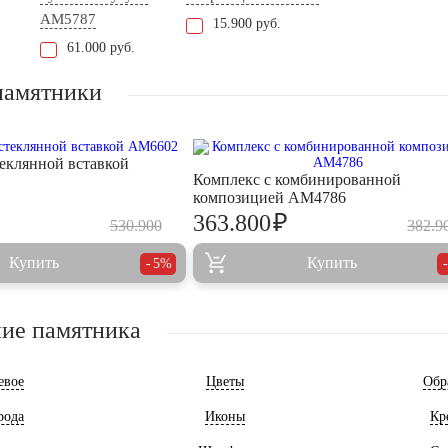
AM5787
15.900 руб.
61.000 руб.
памятники
теклянной вставкой
Комплекс с комбинированной
композицией AM4786
₽
363.800
530.900
382.9
Купить
Купить
5%
ие памятника
евое
Цветы
Обр
рода
Иконы
Кр