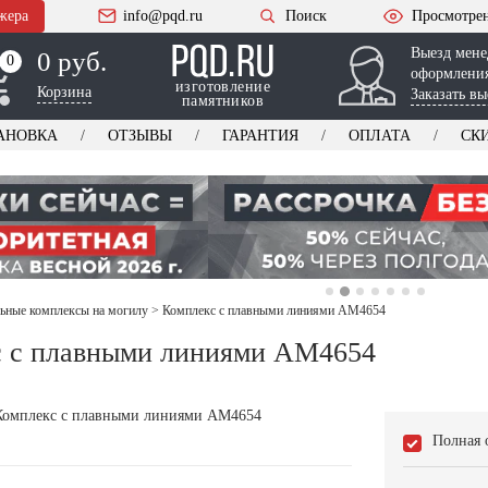
жера
info@pqd.ru
Поиск
Просмотре
Выезд мене
0 руб.
0
0
оформления
изготовление
Корзина
Заказать вы
памятников
АНОВКА
ОТЗЫВЫ
ГАРАНТИЯ
ОПЛАТА
СК
ьные комплексы на могилу
>
Комплекс с плавными линиями AM4654
с с плавными линиями AM4654
Полная 