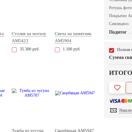
Ретушь фот
Покрытие А
Самовывоз
Подитог
та
Столик на могилу
Свеча на памятник
AM5423
AM5904
35.300 руб.
1.100 руб.
Полная 
Сумма ски
ИТОГ
Нашли 
Тумба из чугуна
Скорбящая AM5947