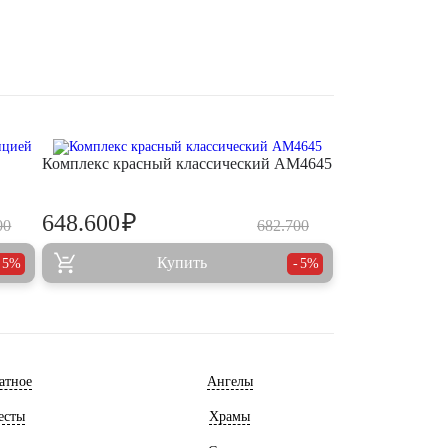
Комплекс красный классический AM4645
₽
648.600
00
682.700
Купить
5%
5%
атное
Ангелы
есты
Храмы