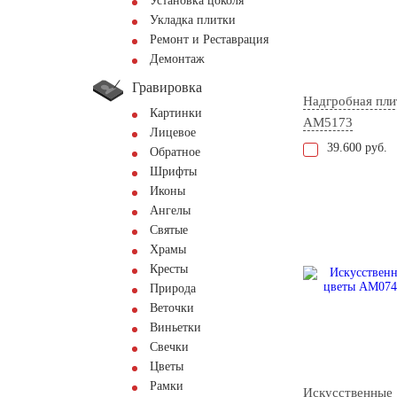
Установка цоколя
Укладка плитки
Ремонт и Реставрация
Демонтаж
Гравировка
Надгробная пли
Картинки
AM5173
Лицевое
39.600 руб.
Обратное
Шрифты
Иконы
Ангелы
Святые
Храмы
Кресты
Природа
Веточки
Виньетки
Свечки
Цветы
Рамки
Искусственные