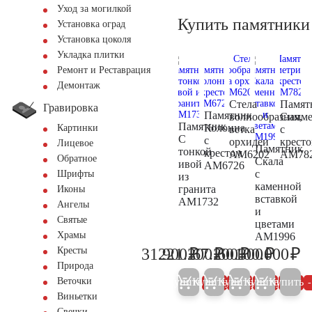
Уход за могилкой
Купить памятники
Установка оград
Установка цоколя
Укладка плитки
Ремонт и Реставрация
Демонтаж
Стела
Памят
Гравировка
Памятник
волнообразная,
Симме
Памятник
Колонна
Картинки
ветка
с
С
с
орхидеи
крест
Лицевое
Памятник
тонкой
крестом
AM6202
AM78
Обратное
Скала
ивой
AM6726
с
Шрифты
из
каменной
гранита
Иконы
вставкой
AM1732
Ангелы
и
Святые
цветами
Храмы
AM1996
₽
₽
₽
₽
₽
31.900
221.200
67.200
60.300
100.000
Кресты
33.600
232.800
70.700
63.500
10
Природа
Купить
Купить
Купить
Купить
Купить
Веточки
5%
5%
5%
5%
Виньетки
Свечки