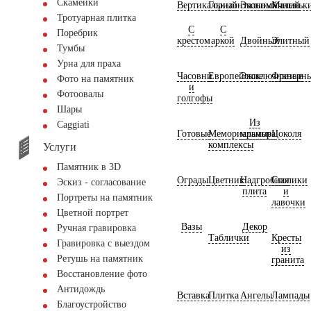
Скамейки
Вертикальный
Горизонтальный
Экономичный
Маленьк
Тротуарная плитка
С
С
Поребрик
крестом
аркой
Двойный
Элитный
Тумбы
Урна для праха
Часовни
Европейские
Эксклюзивные
Фрезерн
Фото на памятник
и
Фотоовалы
голгофы
Шары
Из
Сaggiati
Готовые
Мемориальные
мрамора
Цоколя
комплексы
Услуги
Памятник в 3D
Ограды
Цветник
Надгробная
Столики
Эскиз - согласование
плита
и
Портреты на памятник
лавочки
Цветной портрет
Вазы
Декор
Ручная гравировка
Таблички
Кресты
Гравировка с выездом
из
Ретушь на памятник
гранита
Восстановление фото
Антидождь
Вставка
Плитка
Ангелы
Лампады
Благоустройство