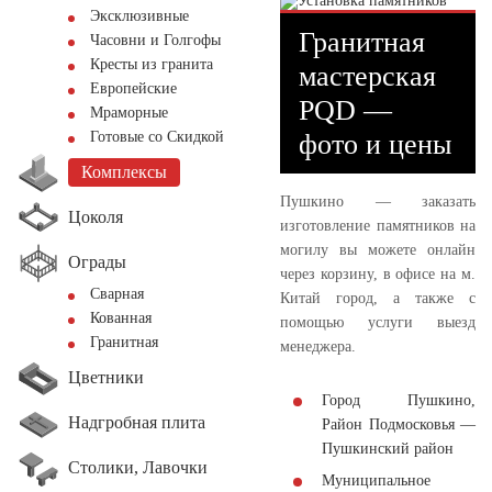
Эксклюзивные
Гранитная
Часовни и Голгофы
Кресты из гранита
мастерская
Европейские
PQD —
Мраморные
фото и цены
Готовые со Скидкой
Комплексы
Пушкино — заказать
Цоколя
изготовление памятников на
могилу вы можете онлайн
Ограды
через корзину, в офисе на м.
Сварная
Китай город, а также с
Кованная
помощью услуги выезд
Гранитная
менеджера.
Цветники
Город Пушкино,
Надгробная плита
Район Подмосковья —
Пушкинский район
Столики, Лавочки
Муниципальное