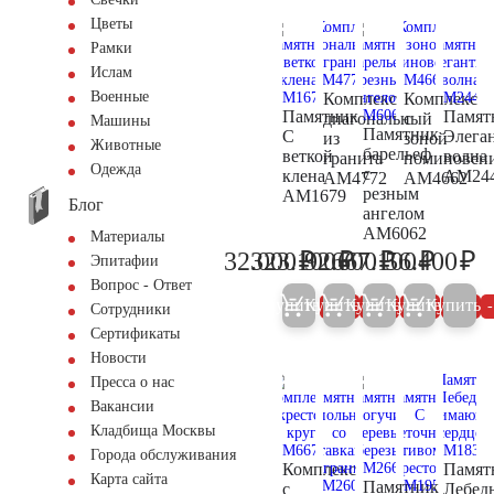
Цветы
Рамки
Ислам
Военные
Комплекс
Комплекс
Памятник
Памят
диагональный
с
Машины
Памятник
С
Элега
из
зоной
Животные
барельеф
веткой
волна
гранита
поминовен
Одежда
с
клена
AM24
AM4772
AM4662
резным
AM1679
Блог
ангелом
AM6062
Материалы
₽
₽
₽
₽
₽
32.000
323.100
92.600
667.100
56.400
Эпитафии
33.700
340.100
97.500
702.200
59
Вопрос - Ответ
Купить
Купить
Купить
Купить
Купить
5%
5%
5%
5%
Сотрудники
Сертификаты
Новости
Пресса о нас
Вакансии
Кладбища Москвы
Города обслуживания
Комплекс
Памят
Карта сайта
Памятник
с
Лебед