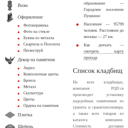
образование —
Вазы
Городское поселение
Пушкино
Оформление
Население — 95799
Фотокерамика
человек. Расстояние до
Фото на стекле
москвы — 27 км.
Буквы из металла
Скарпель и Позолота
Как доехать —
Пескоструй
смотреть карту
проезда
Декор на памятник
Акрил
Список кладбищ
Композитные цветы
Бронза
На всех кладбищах,
Металл
компания PQD.ru
Скульптура
производит установку
Цветы
надгробных памятников из
Ордена на памятник
гранита и гранитополимера,
а также всех товаров из
Плитка
каталога компании.
Щебень
Стоимость доставки