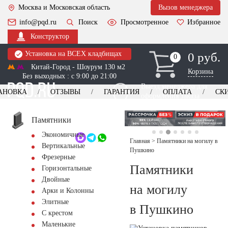
Москва и Московская область
Вызов менеджера
info@pqd.ru
Поиск
Просмотренное
Избранное
Конструктор
Установка на ВСЕХ кладбищах
0 руб.
0
0
Китай-Город - Шоурум 130 м2
Корзина
Без выходных : с 9:00 до 21:00
Выезд менеджера для
АНОВКА
ОТЗЫВЫ
ГАРАНТИЯ
ОПЛАТА
СК
оформления заказа
изготовление
Заказать выезд
памятников
+7 (495) 518-44-23
Памятники
Экономичные
Обратный звонок
Главная
>
Памятники на могилу в
Вертикальные
Пушкино
Фрезерные
Памятники
Горизонтальные
Двойные
на могилу
Арки и Колонны
Элитные
в Пушкино
С крестом
Маленькие