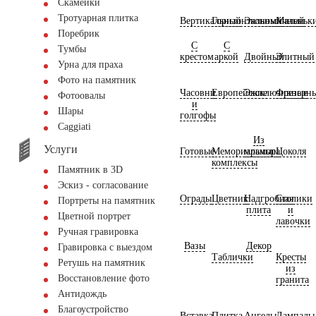
Скамейки
Тротуарная плитка
Вертикальный
Горизонтальный
Экономичный
Маленьк
Поребрик
С
С
Тумбы
крестом
аркой
Двойный
Элитный
Урна для праха
Фото на памятник
Часовни
Европейские
Эксклюзивные
Фрезерн
Фотоовалы
и
Шары
голгофы
Сaggiati
Из
Услуги
Готовые
Мемориальные
мрамора
Цоколя
комплексы
Памятник в 3D
Эскиз - согласование
Ограды
Цветник
Надгробная
Столики
Портреты на памятник
плита
и
Цветной портрет
лавочки
Ручная гравировка
Вазы
Декор
Гравировка с выездом
Таблички
Кресты
Ретушь на памятник
из
Восстановление фото
гранита
Антидождь
Благоустройство
Вставка
Плитка
Ангелы
Лампады