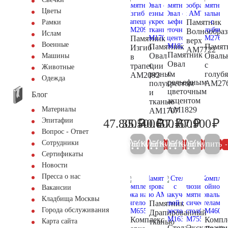
Цветы
Памятник
Рамки
Волнообра
Ислам
Памятник
верх
Военные
Памятник
Памят
Изгиб
AM7722
Памятник
Овал
Оваль
Машины
в
Овал
с
с
трапеции
Животные
с
резным
голуб
AM2092
Одежда
рельефным
полукрестом
AM27
цветочным
и
Блог
акцентом
тканью
AM1829
Материалы
AM1707
₽
₽
₽
₽
₽
Эпитафии
47.800
35.500
40.600
57.100
67.900
50.300
37.400
42.700
60.100
71
Вопрос - Ответ
Сотрудники
Купить
Купить
Купить
Купить
Купить
5%
5%
5%
5%
Сертификаты
Новости
Пресса о нас
Вакансии
Кладбища Москвы
Памятник
Города обслуживания
Драпированный
Комплекс
Компл
тканью
Карта сайта
Стела
Эксклюзив