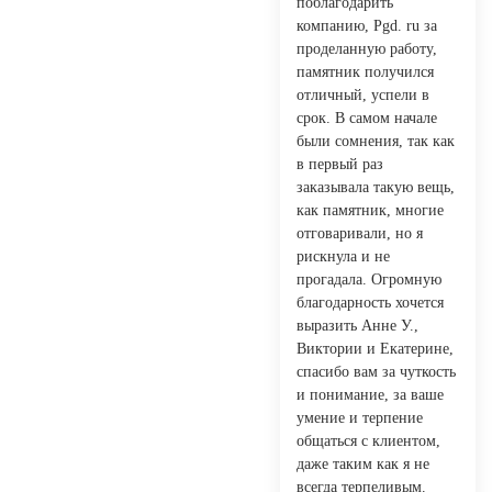
поблагодарить
компанию, Pgd. ru за
проделанную работу,
памятник получился
отличный, успели в
срок. В самом начале
были сомнения, так как
в первый раз
заказывала такую вещь,
как памятник, многие
отговаривали, но я
рискнула и не
прогадала. Огромную
благодарность хочется
выразить Анне У.,
Виктории и Екатерине,
спасибо вам за чуткость
и понимание, за ваше
умение и терпение
общаться с клиентом,
даже таким как я не
всегда терпеливым.