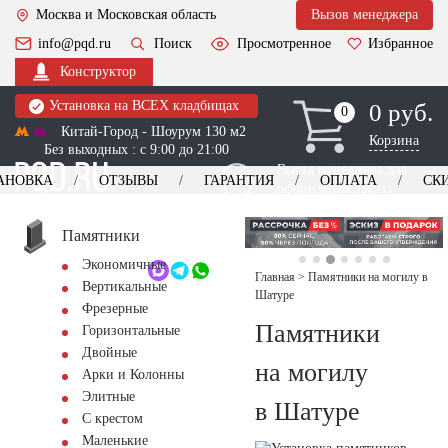
Москва и Московская область
Вызов менеджера
info@pqd.ru
Поиск
Просмотренное
Избранное
Конструктор
Установка на ВСЕХ кладбищах
0 руб.
0
0
Китай-Город - Шоурум 130 м2
Корзина
Без выходных : с 9:00 до 21:00
Выезд менеджера для
АНОВКА
ОТЗЫВЫ
ГАРАНТИЯ
ОПЛАТА
СК
оформления заказа
изготовление
Заказать выезд
памятников
+7 (495) 518-44-23
Памятники
Экономичные
Обратный звонок
Главная
>
Памятники на могилу в
Вертикальные
Шатуре
Фрезерные
Памятники
Горизонтальные
Двойные
на могилу
Арки и Колонны
Элитные
в Шатуре
С крестом
Маленькие