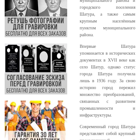
муниципального района и
городского поселения
Шатура, а также самым
крупным населённым
пунктом муниципального
района.
Впервые Шатура
упоминается в исторических
документах в XVII веке как
село Шатур, однако статус
города Шатура получила
лишь в 1936 году. За свою
историю город пережил
множество преобразований,
связанных с развитием
промышленности и
инфраструктуры.
Современный город Шатура
представляет собой крупный