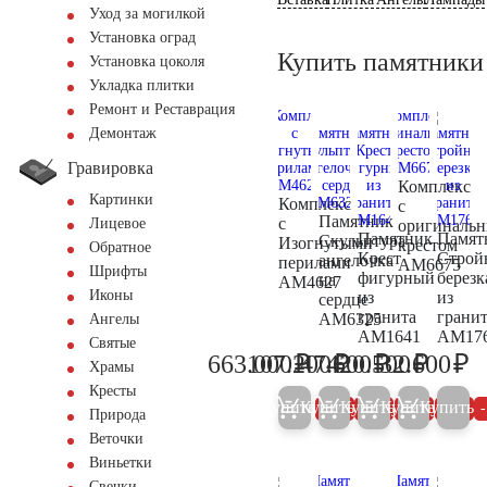
Уход за могилкой
Установка оград
Купить памятники
Установка цоколя
Укладка плитки
Ремонт и Реставрация
Демонтаж
Гравировка
Комплекс
Картинки
Комплекс
с
Памятник
с
Лицевое
оригиналь
Памятник
Памят
Скульптура
Изогнутыми
крестом
Обратное
Крест
Строй
ангелочка
перилами
AM6675
Шрифты
фигурный
березк
на
AM4627
Иконы
из
из
сердце
гранита
грани
AM6325
Ангелы
AM1641
AM17
Святые
₽
₽
₽
₽
₽
663.000
107.200
47.600
420.500
32.600
697.900
112.800
50.100
442.600
34
Храмы
Кресты
Купить
Купить
Купить
Купить
Купить
5%
5%
5%
5%
Природа
Веточки
Виньетки
Свечки