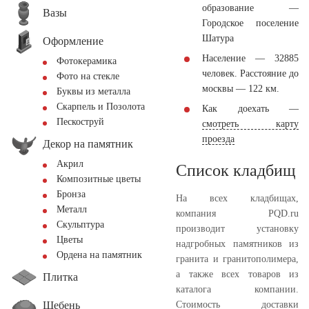
образование —
Вазы
Городское поселение
Шатура
Оформление
Население — 32885
Фотокерамика
человек. Расстояние до
Фото на стекле
москвы — 122 км.
Буквы из металла
Скарпель и Позолота
Как доехать —
Пескоструй
смотреть карту
проезда
Декор на памятник
Акрил
Список кладбищ
Композитные цветы
Бронза
На всех кладбищах,
Металл
компания PQD.ru
Скульптура
производит установку
Цветы
надгробных памятников из
Ордена на памятник
гранита и гранитополимера,
а также всех товаров из
Плитка
каталога компании.
Щебень
Стоимость доставки