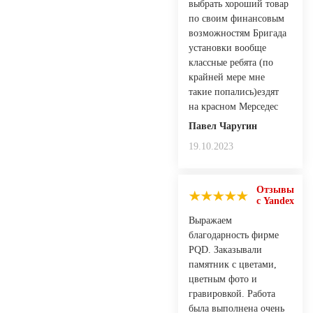
выбрать хороший товар
по своим финансовым
возможностям Бригада
установки вообще
классные ребята (по
крайней мере мне
такие попались)ездят
на красном Мерседес
Павел Чаругин
19.10.2023
Отзывы
с Yandex
Выражаем
благодарность фирме
PQD. Заказывали
памятник с цветами,
цветным фото и
гравировкой. Работа
была выполнена очень