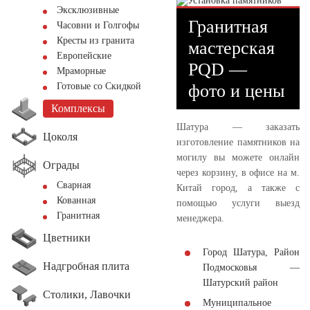
Эксклюзивные
Гранитная
Часовни и Голгофы
Кресты из гранита
мастерская
Европейские
PQD —
Мраморные
фото и цены
Готовые со Скидкой
Комплексы
Шатура — заказать
Цоколя
изготовление памятников на
могилу вы можете онлайн
Ограды
через корзину, в офисе на м.
Сварная
Китай город, а также с
Кованная
помощью услуги выезд
Гранитная
менеджера.
Цветники
Город Шатура, Район
Надгробная плита
Подмосковья —
Шатурский район
Столики, Лавочки
Муниципальное