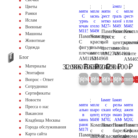
Цветы
Рамки
Ислам
Военные
Памятник
Комплекс
Компл
Машины
Памятник
Комплекс
Крест
с
с
Животные
С
красный
с
центрально
крест
фигурными
с
Одежда
цветком
вазой
на
плечами
ангелом
AM2748
AM4911
плите
Блог
AM1152
AM4968
AM46
₽
₽
₽
₽
₽
32.900
1.086.700
56.800
302.500
429.100
Материалы
34.600
1.143.900
59.800
318.400
45
Эпитафии
Купить
Купить
Купить
Купить
Купить
5%
5%
5%
5%
Вопрос - Ответ
Сотрудники
Сертификаты
Новости
Пресса о нас
Вакансии
Кладбища Москвы
Комплекс
Памятник
Памятник
Памят
Города обслуживания
с
с
барельеф
Сглаж
Карта сайта
Памятник
шаром
Изысканным
лебедь
форма