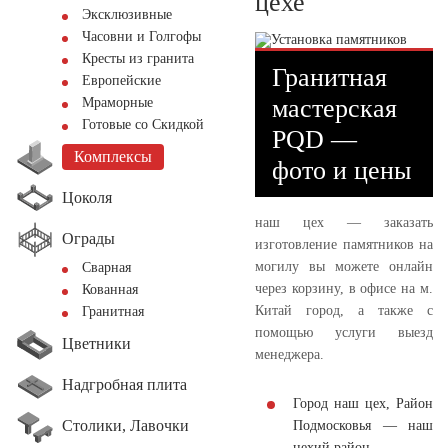
цехе
Эксклюзивные
Часовни и Голгофы
Кресты из гранита
Гранитная
Европейские
мастерская
Мраморные
Готовые со Скидкой
PQD —
Комплексы
фото и цены
Цоколя
наш цех — заказать
Ограды
изготовление памятников на
могилу вы можете онлайн
Сварная
через корзину, в офисе на м.
Кованная
Китай город, а также с
Гранитная
помощью услуги выезд
Цветники
менеджера.
Надгробная плита
Город наш цех, Район
Столики, Лавочки
Подмосковья — наш
цехий район