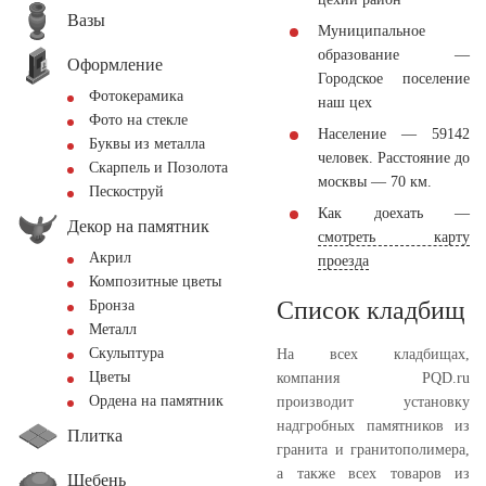
Вазы
Муниципальное
образование —
Оформление
Городское поселение
Фотокерамика
наш цех
Фото на стекле
Население — 59142
Буквы из металла
человек. Расстояние до
Скарпель и Позолота
москвы — 70 км.
Пескоструй
Как доехать —
Декор на памятник
смотреть карту
Акрил
проезда
Композитные цветы
Список кладбищ
Бронза
Металл
Скульптура
На всех кладбищах,
Цветы
компания PQD.ru
Ордена на памятник
производит установку
надгробных памятников из
Плитка
гранита и гранитополимера,
а также всех товаров из
Щебень