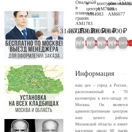
Овальный
в
контуром
обнимающ
AM20
в
центре
AM7028
овал
плавных
AM4983
AM6077
гранях
AM1783
₽
₽
₽
₽
₽
31.300
467.700
259.300
80.500
49.400
32.900
492.300
272.900
84.700
52
Купить
Купить
Купить
Купить
Купить
5%
5%
5%
5%
Информация
наш цех – город в России,
расположенный в 70
километрах к юго-западу от
Москвы. Он является
административным центром
наш цехого района
Московской области и имеет
население около 60 тысяч