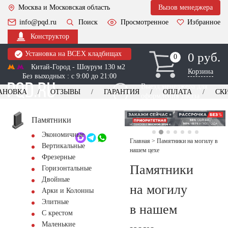
Москва и Московская область
Вызов менеджера
info@pqd.ru
Поиск
Просмотренное
Избранное
Конструктор
Установка на ВСЕХ кладбищах
0 руб.
0
0
Китай-Город - Шоурум 130 м2
Корзина
Без выходных : с 9:00 до 21:00
Выезд менеджера для
АНОВКА
ОТЗЫВЫ
ГАРАНТИЯ
ОПЛАТА
СК
оформления заказа
изготовление
Заказать выезд
памятников
+7 (495) 518-44-23
Памятники
Экономичные
Обратный звонок
Главная
>
Памятники на могилу в
Вертикальные
нашем цехе
Фрезерные
Памятники
Горизонтальные
Двойные
на могилу
Арки и Колонны
Элитные
в нашем
С крестом
Маленькие