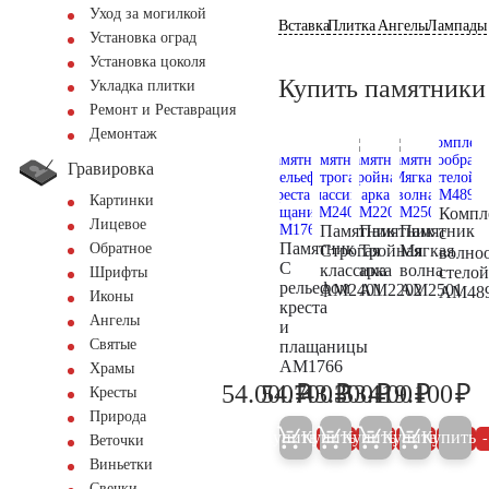
Уход за могилкой
Вставка
Плитка
Ангелы
Лампады
Установка оград
Установка цоколя
Купить памятники
Укладка плитки
Ремонт и Реставрация
Демонтаж
Гравировка
Картинки
Компл
Лицевое
Памятник
Памятник
Памятник
с
Памятник
Обратное
Строгая
Тройная
Мягкая
волно
С
классика
арка
волна
стело
Шрифты
рельефом
AM2401
AM2202
AM2501
AM48
Иконы
креста
Ангелы
и
Святые
плащаницы
AM1766
Храмы
₽
₽
₽
₽
₽
54.000
54.700
43.300
53.100
419.100
Кресты
56.800
57.600
45.600
55.900
44
Природа
Купить
Купить
Купить
Купить
Купить
5%
5%
5%
5%
Веточки
Виньетки
Свечки