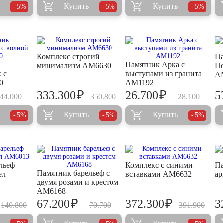
Купить
Купить
5%
5%
5%
Комплекс строгий
Па
Памятник Арка с
минимализм AM6630
По
 с
выступами из гранита
A
0
AM1192
₽
₽
333.300
26.700
5
44.000
350.800
28.100
Купить
Купить
5%
5%
5%
льеф
Комплекс с синими
Па
Памятник барельеф с
ел
вставками AM6632
ар
двумя розами и крестом
AM6168
₽
₽
67.200
372.300
3
140.800
70.700
391.900