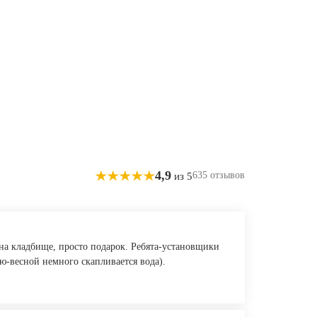
4,9
635 отзывов
из 5
 на кладбище, просто подарок. Ребята-установщики
ю-весной немного скапливается вода).