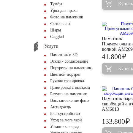
Купить
Тумбы
Урна для праха
Фото на памятник
Фотоовалы
Шары
Сaggiati
Памятник
Прямоугольник
Услуги
волной AM269
Памятник в 3D
₽
41.800
Эскиз - согласование
Портреты на памятник
Купить
Цветной портрет
Ручная гравировка
Гравировка с выездом
Ретушь на памятник
Памятник баре
Восстановление фото
скорбящий анг
Антидождь
AM6013
Благоустройство
₽
133.800
Уход за могилкой
Установка оград