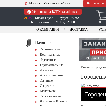
Москва и Московская область
Вызов менед
Установка на ВСЕХ кладбищах
Китай-Город - Шоурум 130 м2
Без выходных : с 9:00 до 21:00
О КОМПАНИИ
ДОСТАВКА
УСТ
Памятники
Экономичные
Вертикальные
Фрезерные
Горизонтальные
Главная
>
Городецко
Двойные
Городецк
Арки и Колонны
Элитные
С крестом
Маленькие
Городец
Эксклюзивные
Часовни и Голгофы