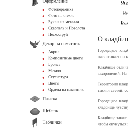
Оформление
Огр
Фотокерамика
Ва
Фото на стекле
Буквы из металла
Вст
Скарпель и Позолота
Пескоструй
О кладби
Декор на памятник
Городецкое кла
Акрил
насчитывает неск
Композитные цветы
Бронза
Кладбище отлича
Металл
захоронений. На
Скульптура
Цветы
Территория клад
Ордена на памятник
тысячи свечей, с
Плитка
Городецкое клад
кладбище чувств
Щебень
Кладбище также 
Таблички
чтобы окунуться 