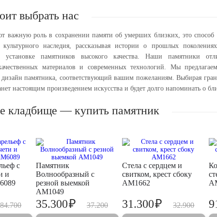
оит выбрать нас
т важную роль в сохранении памяти об умерших близких, это способ
ю культурного наследия, рассказывая истории о прошлых поколения
 установке памятников высокого качества. Наши памятники отли
качественных материалов и современных технологий. Мы предлагаем
дизайн памятника, соответствующий вашим пожеланиям. Выбирая гран
нет настоящим произведением искусства и будет долго напоминать о бл
е кладбище — купить памятник
льеф с
Памятник
Стела с сердцем и
Ко
и и
Волнообразный с
свитком, крест сбоку
ст
6089
резной выемкой
AM1662
A
AM1049
₽
₽
35.300
31.300
9
84.700
37.200
32.900