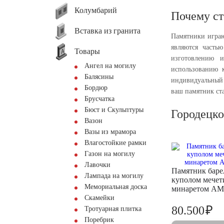
Колумбарий
Почему ст
Вставка из гранита
Памятники играю
являются часть
Товары
изготовлению и
Ангел на могилу
использованию 
Балясины
индивидуальный 
Бордюр
ваш памятник ста
Брусчатка
Бюст и Скульптуры
Городецко
Вазон
Вазы из мрамора
Влагостойкие рамки
Газон на могилу
Лавочки
Памятник баре
Лампада на могилу
куполом мечет
Мемориальная доска
минаретом AM
Скамейки
₽
80.500
Тротуарная плитка
Поребрик