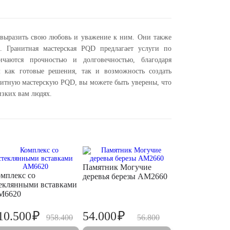
 выразить свою любовь и уважение к ним. Они также
х. Гранитная мастерская PQD предлагает услуги по
чаются прочностью и долговечностью, благодаря
 как готовые решения, так и возможность создать
итную мастерскую PQD, вы можете быть уверены, что
изких вам людях.
Памятник Могучие
мплекс со
деревья березы AM2660
еклянными вставками
M6620
₽
₽
10.500
54.000
958.400
56.800