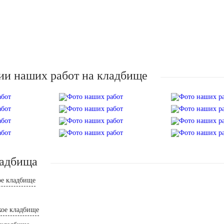
ии наших работ на кладбище
ладбища
ое кладбище
ое кладбище