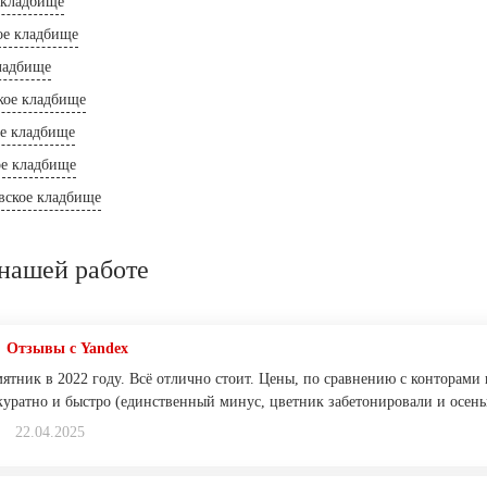
 кладбище
ое кладбище
ладбище
кое кладбище
е кладбище
ое кладбище
вское кладбище
нашей работе
Отзывы с Yandex
мятник в 2022 году. Всё отлично стоит. Цены, по сравнению с конторами
ккуратно и быстро (единственный минус, цветник забетонировали и осень
22.04.2025