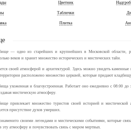
ады
Цветник
Надгроб
зы
Таблички
Де
авка
Плитка
Ан
ще
дбище — одно из старейших и крупнейших в Московской области, ра
олько веков и хранит множество исторических и мистических тайн.
ется своей атмосферой и архитектурой. Здесь можно увидеть каменные 
 территории расположено множество церквей, которые придают кладбищ
бища ухоженная и благоустроенная. Работает оно ежедневно с 08:00 до
оздавая мистическую атмосферу.
бище привлекает множество туристов своей историей и мистической а
уется присутствие духов умерших.
знаменито своими легендами и мистическими событиями, которые связа
в эту атмосферу и почувствовать связь с миром мертвых.