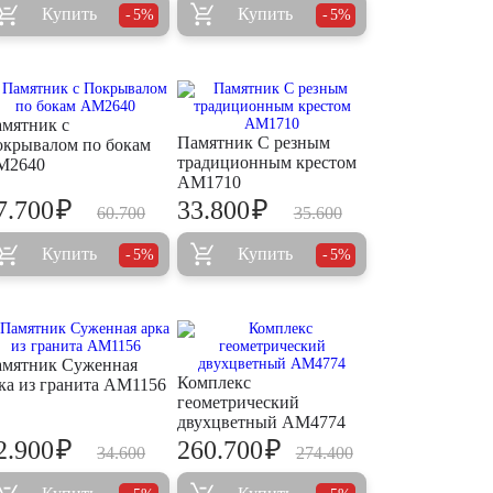
Купить
Купить
5%
5%
мятник с
Памятник С резным
крывалом по бокам
традиционным крестом
M2640
AM1710
₽
₽
7.700
33.800
60.700
35.600
Купить
Купить
5%
5%
мятник Суженная
Комплекс
ка из гранита AM1156
геометрический
двухцветный AM4774
₽
₽
2.900
260.700
34.600
274.400