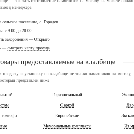
бище — заказать изготовление памятников на могилу вы можете онлайн 
выезд менеджера.
е сельское поселение, с. Городец
: с 9:00 до 20:00
ть захоронения — Открыто
ть —
смотреть карту проезда
товары предоставляемые на кладбище
 продажу и установку на кладбище не только памятников на могилу, н
 который представлен ниже.
альный
Горизонтальный
Эконо
естом
С аркой
Дво
и голгофы
Европейские
Экскл
овые
Мемориальные комплексы
Из м