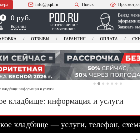
жера
info@pqd.ru
Поиск
Просмотре
Выезд мене
0 руб.
0
0
оформления
изготовление
Корзина
Заказать вы
памятников
АНОВКА
ОТЗЫВЫ
ГАРАНТИЯ
ОПЛАТА
СК
е кладбище: информация и услуги
ое кладбище: информация и услуги
кое кладбище — услуги, телефон, схем