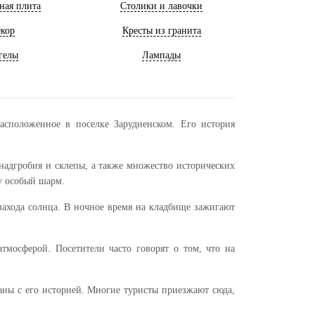
ная плита
Столики и лавочки
кор
Кресты из гранита
гелы
Лампады
сположенное в поселке Зарудненском. Его история
надгробия и склепы, а также множество исторических
у особый шарм.
 захода солнца. В ночное время на кладбище зажигают
тмосферой. Посетители часто говорят о том, что на
ны с его историей. Многие туристы приезжают сюда,