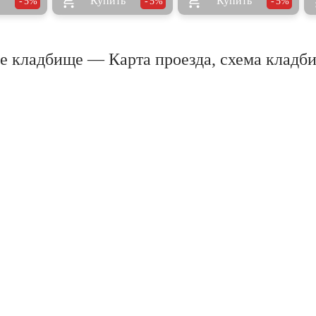
Купить
Купить
5%
5%
5%
е кладбище — Карта проезда, схема кладб