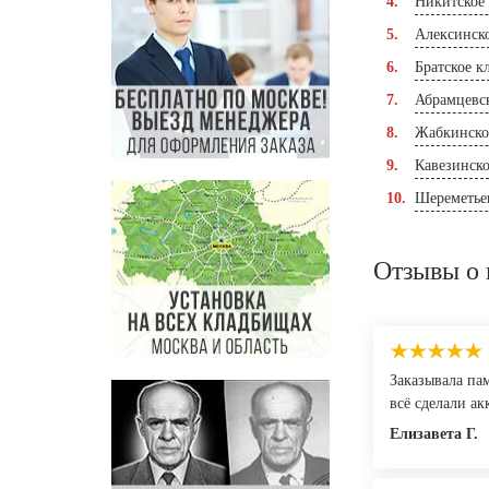
Никитское
Алексинск
Братское к
Абрамцевс
Жабкинско
Кавезинск
Шереметье
Отзывы о 
Заказывала па
всё сделали а
Елизавета Г.