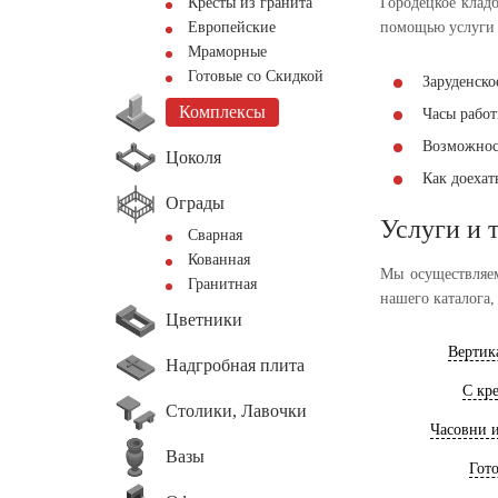
Кресты из гранита
Городецкое клад
Европейские
помощью услуги 
Мраморные
Готовые со Скидкой
Заруденско
Комплексы
Часы работы
Возможнос
Цоколя
Как доеха
Ограды
Услуги и 
Сварная
Кованная
Мы осуществляем
Гранитная
нашего каталога,
Цветники
Вертик
Надгробная плита
С кр
Столики, Лавочки
Часовни 
Вазы
Гот