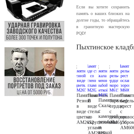
Если вы хотите сохранить
память о ваших близких на
долгие годы, то обращайтесь
в гранитную мастерскую
PQD!
Пыхтинское кладб
Памятник
Памятник
Памятник
Памят
Памятник
Резной
В
барельеф
барел
Скала
в
виде
сердце
крест
с
виде
стелы
с
с
каменной
цветка
со
декором
право
резьбой
AM2652
скругленными
AM6156
узоро
и
углами
AM60
веткой
AM2026