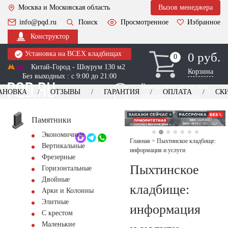
Москва и Московская область
Вызов менеджера
info@pqd.ru
Поиск
Просмотренное
Избранное
Конструктор
Установка на ВСЕХ кладбищах
0 руб.
0
0
Китай-Город - Шоурум 130 м2
Корзина
Без выходных : с 9:00 до 21:00
Выезд менеджера для
АНОВКА
ОТЗЫВЫ
ГАРАНТИЯ
ОПЛАТА
СК
оформления заказа
изготовление
Заказать выезд
памятников
+7 (495) 518-44-23
Памятники
Экономичные
Обратный звонок
Главная
>
Пыхтинское кладбище:
Вертикальные
информация и услуги
Фрезерные
Пыхтинское
Горизонтальные
Двойные
кладбище:
Арки и Колонны
Элитные
информация
С крестом
Маленькие