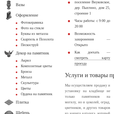
поселение Внуковское,
Вазы
дер. Пыхтино, дом 25,
строение 1
Оформление
Часы работы: с 9:00 до
Фотокерамика
20:00
Фото на стекле
Возможность
Буквы из металла
захоронения —
Скарпель и Позолота
Открыто
Пескоструй
Как доехать —
Декор на памятник
смотреть карту
Акрил
проезда
Композитные цветы
Бронза
Услуги и товары 
Металл
Скульптура
Мы осуществляем продажу и
Цветы
установку на кладбище не
Ордена на памятник
только памятников на
Плитка
могилу, но и цоколей, оград,
цветников, и других товаров
Щебень
из нашего каталога, который