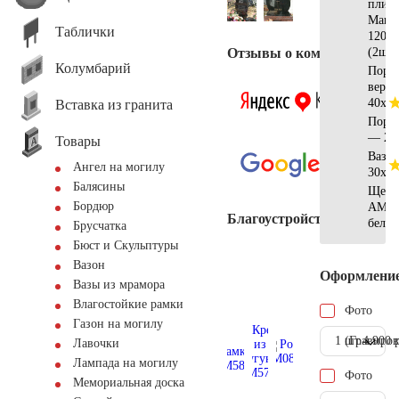
плита
Манс
Таблички
120x3
Отзывы о компании
(2шт)
Колумбарий
Поре
верх
40x10
Вставка из гранита
Поре
— 20
Товары
Ваза
Ангел на могилу
30х15
Балясины
Щебе
Бордюр
AM57
Благоустройство
белы
Брусчатка
Бюст и Скульптуры
Вазон
Оформлени
Вазы из мрамора
Влагостойкие рамки
Фото
Газон на могилу
1 шт.
(Гравиров
4.900 
Лавочки
Лампада на могилу
Фото
Мемориальная доска