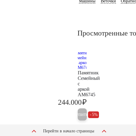
Машины
Веточки
Обратно
Просмотренные т
Памятник
Семейный
с
аркой
AM6745
₽
244.000
256.800
Купить
5%
Перейти в начало страницы