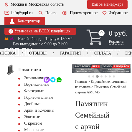
Москва и Московская область
Вызов менеджера
info@pqd.ru
Поиск
Просмотренное
Избранное
Конструктор
Установка на ВСЕХ кладбищах
0 руб.
0
0
Китай-Город - Шоурум 130 м2
Корзина
Без выходных : с 9:00 до 21:00
Выезд менеджера для
АНОВКА
ОТЗЫВЫ
ГАРАНТИЯ
ОПЛАТА
СК
оформления заказа
изготовление
Заказать выезд
памятников
+7 (495) 518-44-23
Памятники
Экономичные
Обратный звонок
Главная
>
Европейские памятники
Вертикальные
из гранита
>
Памятник Семейный
Фрезерные
с аркой AM6745
Горизонтальные
Памятник
Двойные
Арки и Колонны
Семейный
Элитные
С крестом
с аркой
Маленькие