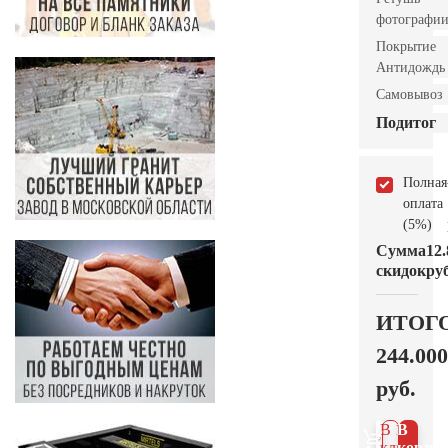
фотографи
Покрытие
Антидождь
Самовывоз
Подитог
Полная
оплата
(5%)
Сумма
12.
скидок
руб
ИТОГ
244.000
руб.
В 1
В
клик
корзин