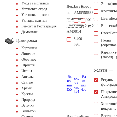
Уход за могилкой
Эпитафия
Декор
Цветник
Крест
Установка оград
Крестик
Б
на
AM5152
AM5881
Установка цоколя
Цветы
Бес
памятник
20.000
21.900
Укладка плитки
Снежинка
руб.
руб.
Виньетка
Ремонт и Реставрация
AM0814
Демонтаж
Свеча
Бес
8.400
Гравировка
Икона
руб.
(обратное
Картинки
Картинка
Лицевое
(любая)
Обратное
Шрифты
Услуги
Иконы
Ангелы
Ретушь
Святые
фотограф
Храмы
Покрытие
Кресты
Антидож
Природа
Защитное
Веточки
покрытие
Виньетки
Восстано
Ваза
Лавочка
Ваза
Свечки