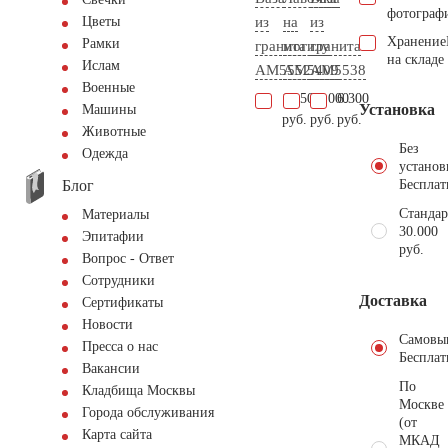
фотограф
из
на
из
Цветы
Хранение
Рамки
гранита
могилу
гранита
на складе
Ислам
AM5552
AM5409
AM5538
Военные
12.500
20.000
6.300
Установка
Машины
руб.
руб.
руб.
Животные
Без
Одежда
установ
Блог
Бесплат
Стандар
Материалы
30.000
Эпитафии
руб.
Вопрос - Ответ
Сотрудники
Доставка
Сертификаты
Новости
Самовы
Пресса о нас
Бесплат
Вакансии
По
Кладбища Москвы
Москве
Города обслуживания
(от
Карта сайта
МКАД