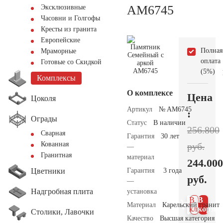
AM6745
Эксклюзивные
Часовни и Голгофы
Кресты из гранита
Европейские
Полная
Мраморные
оплата
Готовые со Скидкой
(5%)
Комплексы
О комплексе
Цена
Цоколя
Артикул
№ AM6745
:
Ограды
Статус
В наличии
256.800
Сварная
Гарантия
30 лет
Кованная
руб.
—
Гранитная
материал
244.000
Цветники
Гарантия
3 года
руб.
—
Надгробная плита
установка
В 1
В
Материал
Карельский гранит
клик
корзин
Столики, Лавочки
Качество
Высшая категория