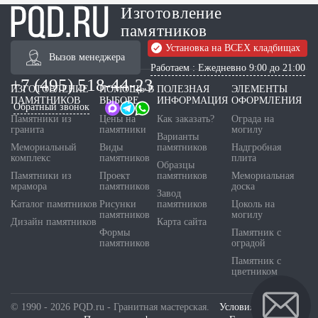
Изготовление
памятников
Установка на ВСЕХ кладбищах
Вызов менеджера
Работаем : Ежедневно 9:00 до 21:00
+7 (495) 518-44-23
ИЗГОТОВЛЕНИЕ
ПОМОЩЬ В
ПОЛЕЗНАЯ
ЭЛЕМЕНТЫ
ПАМЯТНИКОВ
ВЫБОРЕ
ИНФОРМАЦИЯ
ОФОРМЛЕНИЯ
Обратный звонок
Памятники из
Цены на
Как заказать?
Ограда на
гранита
памятники
могилу
Варианты
Мемориальный
Виды
памятников
Надгробная
комплекс
памятников
плита
Образцы
Памятники из
Проект
памятников
Мемориальная
мрамора
памятников
доска
Завод
Каталог памятников
Рисунки
памятников
Цоколь на
памятников
могилу
Дизайн памятников
Карта сайта
Формы
Памятник с
памятников
оградой
Памятник с
цветником
© 1990 - 2026 PQD.ru - Гранитная мастерская.
Условия