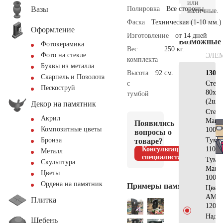
или
Вазы
Полировка
Все стороны
наличные.
Фаска
Техническая (1-10 мм.)
Оформление
Изготовление
от 14 дней
Возможные
Фотокерамика
Вес
250 кг.
Фото на стекле
ЭЛЕ
комплекта
Буквы из металла
Высота
92 см.
130х7
Скарпель и Позолота
с
Стел
Пескоструй
80x40
тумбой
(2шт)
Декор на памятник
Стела
Акрил
Манс
Появились
Композитные цветы
100x3
вопросы о
Тумб
Бронза
товаре?
Консультация
110x2
Металл
специалиста
Тумб
Скульптура
Манс
Цветы
100x2
Ордена на памятник
Примеры памятников
Цвет
АМ51
Плитка
120x9
Надгр
Щебень