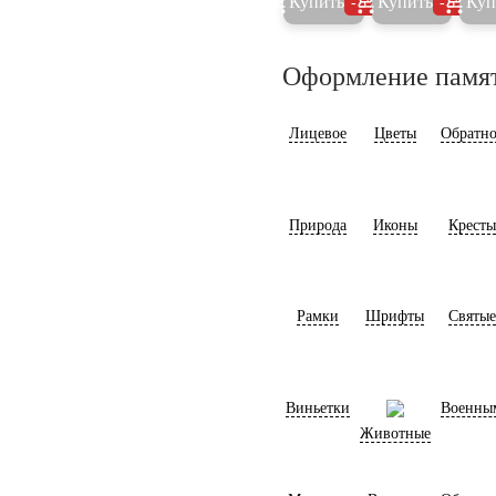
Купить
Купить
Куп
5%
5%
Оформление памя
Лицевое
Цветы
Обратно
Природа
Иконы
Кресты
Рамки
Шрифты
Святые
Виньетки
Военны
Животные