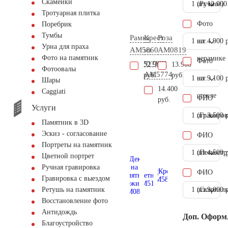
Скамейки
1 шт.
(Ручное)
12.000
Тротуарная плитка
Фото
Поребрик
Тумбы
Рамка
Крест
Роза
1 шт.
на
4.900 
Урна для праха
AM5860
из
AM0819
Фото на памятник
керамике
Фото
чугуна
52.900
13.900
Фотоовалы
AM5774
руб.
руб.
1 шт.
на
9.100 
Шары
14.400
Сaggiati
стекле
ФИО
руб.
Услуги
1 шт.
(Гравиров
3.500 
Памятник в 3D
Эскиз - согласование
ФИО
Портреты на памятник
1 шт.
(Пескостр
4.500 
Цветной портрет
Ручная гравировка
ФИО
Гравировка с выездом
1 шт.
(Скарпель
9.000 
Ретушь на памятник
Восстановление фото
Антидождь
Доп. Оформ
Благоустройство