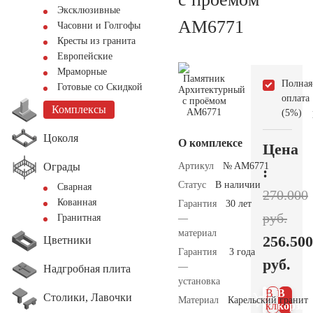
Эксклюзивные
AM6771
Часовни и Голгофы
Кресты из гранита
Европейские
Мраморные
Полная
Готовые со Скидкой
оплата
Комплексы
(5%)
Цоколя
О комплексе
Цена
Ограды
Артикул
№ AM6771
:
Статус
В наличии
Сварная
270.000
Кованная
Гарантия
30 лет
руб.
Гранитная
—
материал
256.500
Цветники
Гарантия
3 года
руб.
—
Надгробная плита
установка
В 1
В
Столики, Лавочки
Материал
Карельский гранит
клик
корзин