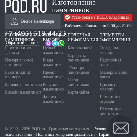
Изготовление
памятников
Установка на ВСЕХ кладбищах
Вызов менеджера
Работаем : Ежедневно 9:00 до 21:00
+7 (495) 518-44-23
ИЗГОТОВЛЕНИЕ
ПОМОЩЬ В
ПОЛЕЗНАЯ
ЭЛЕМЕНТЫ
ПАМЯТНИКОВ
ВЫБОРЕ
ИНФОРМАЦИЯ
ОФОРМЛЕНИЯ
Обратный звонок
Памятники из
Цены на
Как заказать?
Ограда на
гранита
памятники
могилу
Варианты
Мемориальный
Виды
памятников
Надгробная
комплекс
памятников
плита
Образцы
Памятники из
Проект
памятников
Мемориальная
мрамора
памятников
доска
Завод
Каталог памятников
Рисунки
памятников
Цоколь на
памятников
могилу
Дизайн памятников
Карта сайта
Формы
Памятник с
памятников
оградой
Памятник с
цветником
© 1990 - 2026 PQD.ru - Гранитная мастерская.
Условия
использования
-
Политика конфиденциальности
-
Гарантия и