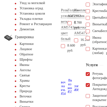
Уход за могилкой
Эпитафия
Установка оград
Розы
Голубь
Комплект
Крестик
Б
Установка цоколя
угловые
AM5982
столик
Цветы
Бес
Укладка плитки
ветка
и
6.700
Ремонт и Реставрация
Виньетка
AM5743
лавочка
руб.
Демонтаж
Свеча
Бес
цвет
АМ5471
Гравировка
Икона
белый
16.200
(обратное
Картинки
руб.
8.600
Картинка
Лицевое
руб.
(любая)
Обратное
Шрифты
Услуги
Иконы
Ангелы
Ретушь
Святые
фотограф
Храмы
Покрытие
Кресты
Антидож
Природа
Защитное
Веточки
покрытие
Виньетки
Восстано
Свечки