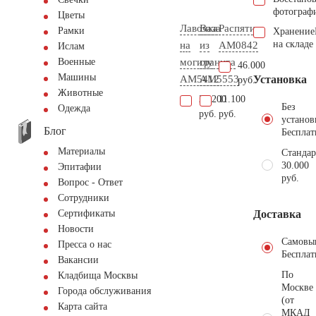
фотограф
Цветы
Лавочка
Ваза
Распятие
Рамки
Хранение
на складе
на
из
AM0842
Ислам
могилу
гранита
Военные
46.000
Машины
AM5412
AM5553
Установка
руб.
Животные
20.200
11.100
Без
Одежда
руб.
руб.
установ
Блог
Бесплат
Материалы
Стандар
30.000
Эпитафии
руб.
Вопрос - Ответ
Сотрудники
Доставка
Сертификаты
Новости
Самовы
Пресса о нас
Бесплат
Вакансии
По
Кладбища Москвы
Москве
Города обслуживания
(от
Карта сайта
МКАД