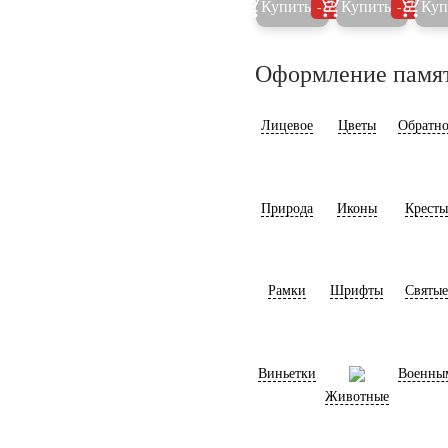
Купить
Купить
Куп
5%
5%
Оформление памя
Лицевое
Цветы
Обратно
Природа
Иконы
Кресты
Рамки
Шрифты
Святые
Виньетки
Военны
Животные