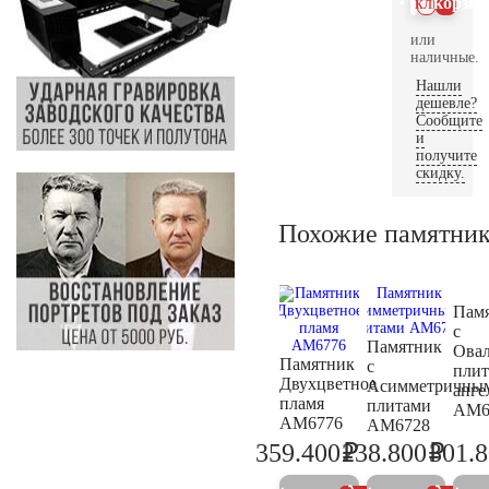
клик
корзин
или
наличные.
Нашли
дешевле?
Сообщите
и
получите
скидку.
Похожие памятни
Пам
с
Памятник
Ова
Памятник
с
плит
Двухцветное
Асимметричны
анге
пламя
плитами
AM6
AM6776
AM6728
₽
₽
359.400
238.800
301.
378.300
251.4