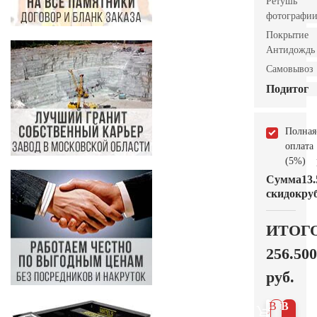
Ретушь
фотографи
Покрытие
Антидождь
Самовывоз
Подитог
Полная
оплата
(5%)
Сумма
13.
скидок
руб
ИТОГ
256.500
руб.
В 1
В