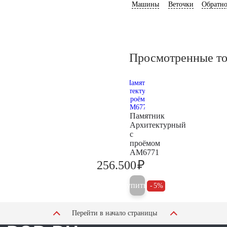
Машины
Веточки
Обратно
Просмотренные т
Памятник
Архитектурный
с
проёмом
AM6771
₽
256.500
270.000
Купить
5%
Перейти в начало страницы