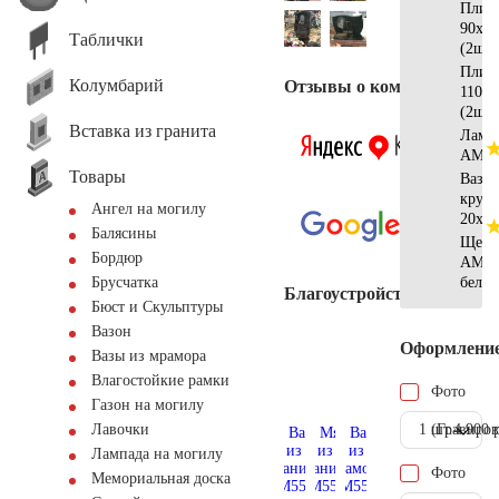
Плит
90х20
Таблички
(2шт)
Плит
Колумбарий
Отзывы о компании
110х2
(2шт)
Вставка из гранита
Ламп
AM55
Товары
Ваза
кругл
Ангел на могилу
20х20
Балясины
Щебе
Бордюр
AM57
белы
Брусчатка
Благоустройство
Бюст и Скульптуры
Вазон
Оформлени
Вазы из мрамора
Влагостойкие рамки
Фото
Газон на могилу
1 шт.
(Гравиров
4.900 
Лавочки
Лампада на могилу
Фото
Мемориальная доска