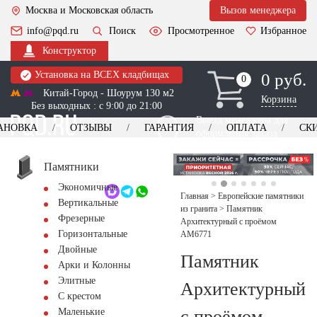
Москва и Московская область
Вызов менеджера
info@pqd.ru
Поиск
Просмотренное
Избранное
Конструктор
Установка на ВСЕХ кладбищах
0 руб.
0
0
Китай-Город - Шоурум 130 м2
Корзина
Без выходных : с 9:00 до 21:00
Выезд менеджера для
АНОВКА
ОТЗЫВЫ
ГАРАНТИЯ
ОПЛАТА
СК
оформления заказа
изготовление
Заказать выезд
памятников
+7 (495) 518-44-23
Памятники
Экономичные
Обратный звонок
Главная
>
Европейские памятники
Вертикальные
из гранита
>
Памятник
Фрезерные
Архитектурный с проёмом
Горизонтальные
AM6771
Двойные
Памятник
Арки и Колонны
Элитные
Архитектурный
С крестом
с проёмом
Маленькие