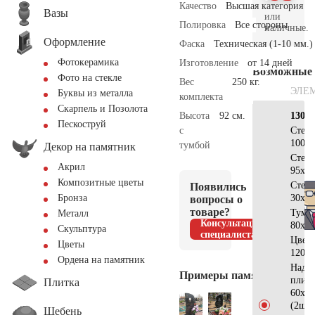
Качество
Высшая категория
Вазы
или
Полировка
Все стороны
наличные.
Оформление
Фаска
Техническая (1-10 мм.)
Фотокерамика
Изготовление
от 14 дней
Возможные
Фото на стекле
Вес
250 кг.
ЭЛЕ
Буквы из металла
комплекта
Скарпель и Позолота
Высота
92 см.
130х7
Пескоструй
с
Стел
100x1
тумбой
Декор на памятник
Стел
Акрил
95x40
Композитные цветы
Стек
Появились
30х20
Бронза
вопросы о
товаре?
Тумб
Металл
Консультация
80х15
Скульптура
специалиста
Цвет
Цветы
120x6
Ордена на памятник
Надгр
Примеры памятников
плит
Плитка
60x55
(2шт)
Щебень