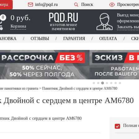
жера
info@pqd.ru
Поиск
Просмотре
Выезд мене
0 руб.
0
0
оформления
изготовление
Корзина
Заказать вы
памятников
АНОВКА
ОТЗЫВЫ
ГАРАНТИЯ
ОПЛАТА
СК
ие памятники из гранита
>
Памятник Двойной с сердцем в центре AM6780
 Двойной с сердцем в центре AM6780
Полная 