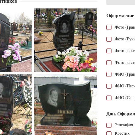
ятников
Оформление
Фото (Гра
Фото (Руч
Фото на к
Фото на ст
ФИО (Грав
ФИО (Песк
ФИО (Скар
Доп. Оформл
Эпитафия
Крестик