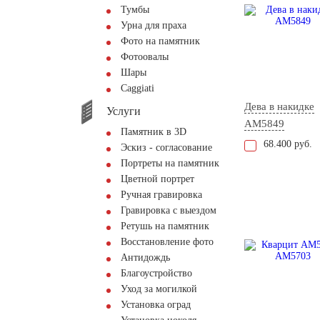
Тумбы
Урна для праха
Фото на памятник
Фотоовалы
Шары
Сaggiati
Дева в накидке
Услуги
AM5849
Памятник в 3D
68.400 руб.
Эскиз - согласование
Портреты на памятник
Цветной портрет
Ручная гравировка
Гравировка с выездом
Ретушь на памятник
Восстановление фото
Антидождь
Благоустройство
Уход за могилкой
Установка оград