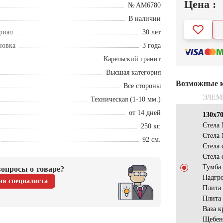
Цена :
№ AM6780
В наличии
риал
30 лет
новка
3 года
Карельский гранит
Высшая категория
Возможные 
Все стороны
ЭЛЕМ
Техническая (1-10 мм.)
от 14 дней
130х7
Стела
250 кг.
Стела
92 см.
Стела
Стела
Тумба
опросы о товаре?
Надгро
ия специалиста
Плита
Плита
Ваза к
Щебен