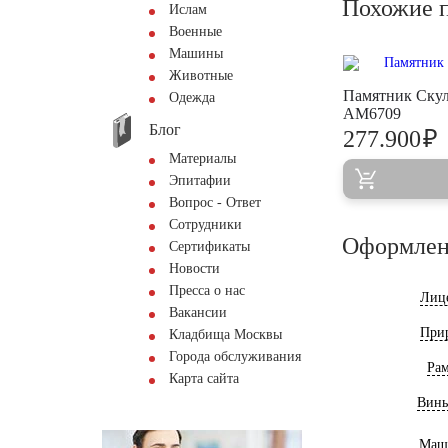
Похожие 
Ислам
Военные
Машины
Животные
Памятник Скул
Одежда
AM6709
Блог
₽
277.900
Материалы
Эпитафии
Вопрос - Ответ
Сотрудники
Оформлен
Сертификаты
Новости
Пресса о нас
Лиц
Вакансии
При
Кладбища Москвы
Города обслуживания
Ра
Карта сайта
Винь
Маш