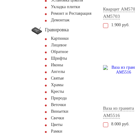
Установка цоколя
Укладка плитки
Кварцит АМ57
Ремонт и Реставрация
AM5703
Демонтаж
1.900 руб.
Гравировка
Картинки
Лицевое
Обратное
Шрифты
Иконы
Ангелы
Святые
Храмы
Кресты
Природа
Веточки
Ваза из гранита
Виньетки
AM5516
Свечки
8.000 руб.
Цветы
Рамки