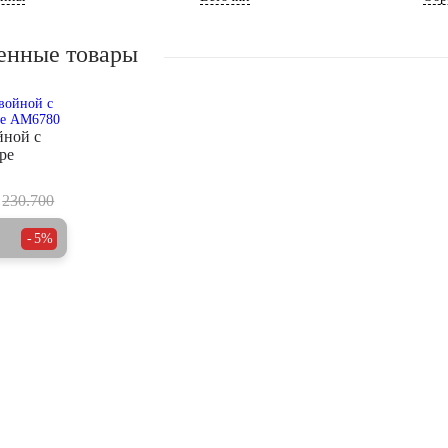
енные товары
йной с
ре
230.700
5%