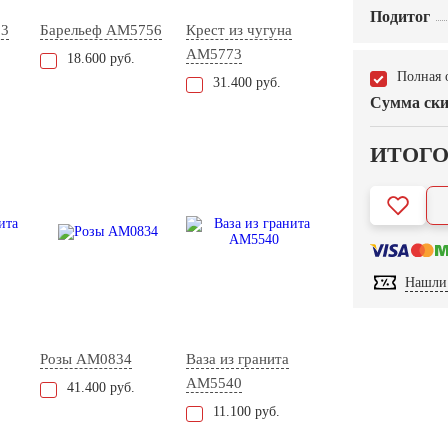
Подитог
03
Барельеф AM5756
Крест из чугуна
AM5773
18.600 руб.
Полная 
31.400 руб.
Сумма ски
ИТОГ
Нашли 
Розы AM0834
Ваза из гранита
AM5540
41.400 руб.
11.100 руб.