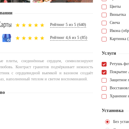
Цветы
пании
Виньетка
Свеча
Рейтинг 5 из 5 (640)
Икона (обр
Рейтинг 4,6 из 5 (85)
Картинка (
Услуги
ые плиты, соединённые сердцем, символизируют
Ретушь фо
любовь. Контраст гранитов подчёркивает нежность
Покрытие 
етник с сердцевидной выемкой и вазоном создаёт
аз, наполненный теплом и светом воспоминаний.
Защитное 
Восстанов
тво
Хранение н
Установка
Без уста