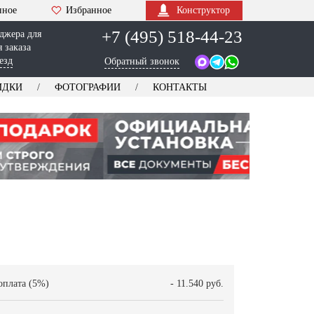
нное
Избранное
Конструктор
+7 (495) 518-44-23
джера для
 заказа
езд
Обратный звонок
ИДКИ
ФОТОГРАФИИ
КОНТАКТЫ
оплата (5%)
- 11.540 руб.