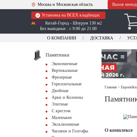
Москва и Московская область
Вызов менед
Установка на ВСЕХ кладбищах
Китай-Город - Шоурум 130 м2
Без выходных : с 9:00 до 21:00
О КОМПАНИИ
ДОСТАВКА
УСТ
Памятники
Экономичные
Вертикальные
Фрезерные
Горизонтальные
Главная
>
Европейск
Двойные
Памятник
Арки и Колонны
Элитные
С крестом
Маленькие
Эксклюзивные
О комплексе
Часовни и Голгофы