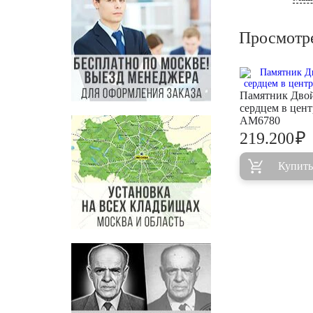
Просмотр
Памятник Дво
сердцем в цент
AM6780
₽
219.200
Купить