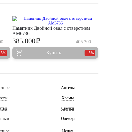
Памятник Двойной овал с отверстием
AM6736
₽
385.000
00
405.300
Купить
5%
5%
атное
Ангелы
есты
Храмы
ятые
Свечки
нным
Одежда
атное
Ислам