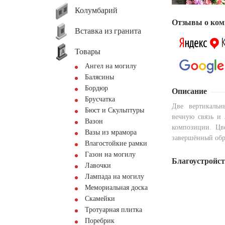
Колумбарий
Отзывы о ком
Вставка из гранита
Товары
Ангел на могилу
Балясины
Бордюр
Описание
Брусчатка
Две вертикальн
Бюст и Скульптуры
вечную связь и 
Вазон
композиции. Цв
Вазы из мрамора
завершённый обр
Влагостойкие рамки
Газон на могилу
Благоустройс
Лавочки
Лампада на могилу
Мемориальная доска
Скамейки
Тротуарная плитка
Поребрик