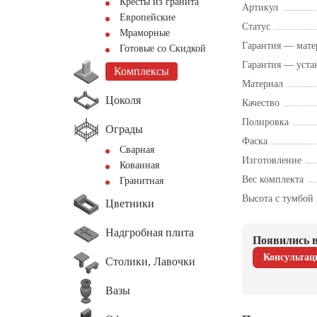
Кресты из гранита
Артикул
Европейские
Статус
Мраморные
Гарантия — мате
Готовые со Скидкой
Гарантия — уста
Комплексы
Материал
Цоколя
Качество
Полировка
Ограды
Фаска
Сварная
Изготовление
Кованная
Вес комплекта
Гранитная
Высота с тумбой
Цветники
Надгробная плита
Появились в
Консультац
Столики, Лавочки
Вазы