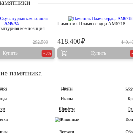
памятники
Памятник Пламя сердца AM6718
ьптурная композиция
₽
418.400
292.500
440.4
Купить
Купить
5%
ие памятника
евое
Цветы
Обр
рода
Иконы
Кр
мки
Шрифты
Св
етки
Животные
Вое
ины
Веточки
Обр