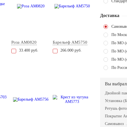
Стандарт
Доставка
Самовыв
По Моск
Роза AM0820
Барельеф AM5750
По МО (
33.400 руб.
266.000 руб.
По МО (
По МО (
По Росси
Вы выбрал
Двойной пам
Установка (Б
Ретушь фот
Покрытие А
Самовывоз