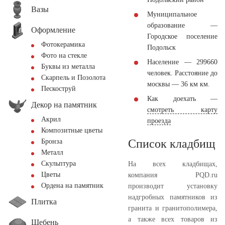
Вазы
Муниципальное
образование —
Оформление
Городское поселение
Фотокерамика
Подольск
Фото на стекле
Население — 299660
Буквы из металла
человек. Расстояние до
Скарпель и Позолота
москвы — 36 км км.
Пескоструй
Как доехать —
Декор на памятник
смотреть карту
Акрил
проезда
Композитные цветы
Список кладбищ
Бронза
Металл
Скульптура
На всех кладбищах,
Цветы
компания PQD.ru
Ордена на памятник
производит установку
надгробных памятников из
Плитка
гранита и гранитополимера,
а также всех товаров из
Щебень