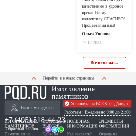
качественно в удобное
время. Всему
коллективу СПАСИБО!
Процветания вам!
Ольга Ушкова
17.10.2024
Все отзывы →
Перейти в начало страницы
Изготовление
памятников
Установка на ВСЕХ кладбищах
Вызов менеджера
Работаем : Ежедневно 9:00 до 21:00
+7 (495) 518-44-23
ИЗГОТОВЛЕНИЕ
ПОМОЩЬ В
ПОЛЕЗНАЯ
ЭЛЕМЕНТЫ
ПАМЯТНИКОВ
ВЫБОРЕ
ИНФОРМАЦИЯ
ОФОРМЛЕНИЯ
Обратный звонок
Памятники из
Цены на
Как заказать?
Ограда на