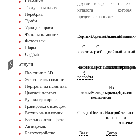
Скамейки
другие товары из нашего
Тротуарная плитка
каталога которая
Поребрик
представлена ниже.
Тумбы
Урна для праха
Фото на памятник
Вертикальный
Горизонтальный
Экономичный
Маленьк
Фотоовалы
С
С
Шары
крестом
аркой
Двойный
Элитный
Сaggiati
Услуги
Часовни
Европейские
Эксклюзивные
Фрезерн
и
Памятник в 3D
голгофы
Эскиз - согласование
Портреты на памятник
Из
Готовые
Мемориальные
мрамора
Цоколя
Цветной портрет
комплексы
Ручная гравировка
Гравировка с выездом
Ограды
Цветник
Надгробная
Столики
Ретушь на памятник
плита
и
Восстановление фото
лавочки
Антидождь
Вазы
Декор
Благоустройство