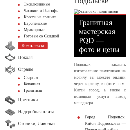
Подольске
Эксклюзивные
Часовни и Голгофы
Кресты из гранита
Гранитная
Европейские
мастерская
Мраморные
Готовые со Скидкой
PQD —
Комплексы
фото и цены
Цоколя
Подольск — заказать
Ограды
изготовление памятников на
могилу вы можете онлайн
Сварная
через корзину, в офисе на м.
Кованная
Китай город, а также с
Гранитная
помощью услуги выезд
Цветники
менеджера.
Надгробная плита
Город Подольск,
Столики, Лавочки
Район Подмосковья —
Подольский район