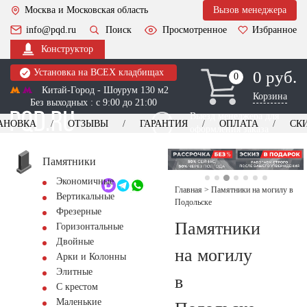
Москва и Московская область
Вызов менеджера
info@pqd.ru
Поиск
Просмотренное
Избранное
Конструктор
Установка на ВСЕХ кладбищах
0 руб.
0
0
Китай-Город - Шоурум 130 м2
Корзина
Без выходных : с 9:00 до 21:00
Выезд менеджера для
АНОВКА
ОТЗЫВЫ
ГАРАНТИЯ
ОПЛАТА
СК
оформления заказа
изготовление
Заказать выезд
памятников
+7 (495) 518-44-23
Памятники
Экономичные
Обратный звонок
Главная
>
Памятники на могилу в
Вертикальные
Подольске
Фрезерные
Памятники
Горизонтальные
Двойные
на могилу
Арки и Колонны
Элитные
в
С крестом
Маленькие