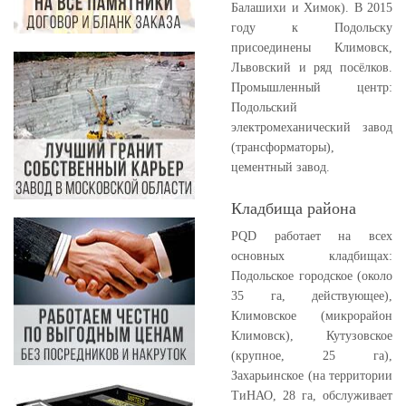
Балашихи и Химок). В 2015
году к Подольску
присоединены Климовск,
Львовский и ряд посёлков.
Промышленный центр:
Подольский
электромеханический завод
(трансформаторы),
цементный завод.
Кладбища района
PQD работает на всех
основных кладбищах:
Подольское городское (около
35 га, действующее),
Климовское (микрорайон
Климовск), Кутузовское
(крупное, 25 га),
Захарьинское (на территории
ТиНАО, 28 га, обслуживает