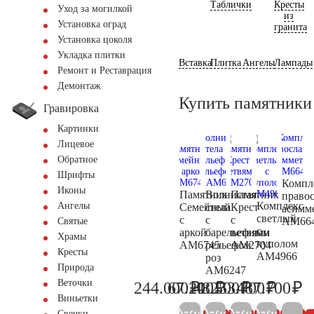
Таблички
Кресты
Уход за могилкой
из
Установка оград
гранита
Установка цоколя
Укладка плитки
Вставка
Плитка
Ангелы
Лампады
Ремонт и Реставрация
Демонтаж
Купить памятники
Гравировка
Картинки
Лицевое
Обратное
Шрифты
Компл
Иконы
Памятник
Волнистая
Памятник
право
Комплекс
Ангелы
Семейный
стела
Крест
асимм
светлый
с
с
с
AM66
Святые
с
аркой
барельефным
ветвями
Храмы
куполом
AM6745
рельефом
AM2704
Кресты
AM4966
роз
Природа
AM6247
Веточки
₽
₽
₽
₽
₽
244.000
67.200
48.500
1.253.700
487.700
256.800
70.700
51.000
1.319.7
51
Виньетки
Свечки