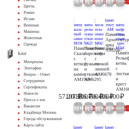
Купить
Купить
Купить
Купить
Купить
5%
5%
5%
5%
Цветы
Рамки
Ислам
Военные
Машины
Памятник
Животные
Архитектур
Одежда
арка
Памятник
Памятник
Комплекс
AM2047
Памят
Блог
Скала
барельеф
стела
Релье
с
с
с
Материалы
ветвь
веткой
ружьем
тонкой
с
Эпитафии
на
и
линией
листь
камне
утками
AM6678
Вопрос - Ответ
и
AM1969
AM6295
Сотрудники
крест
Сертификаты
AM16
Новости
₽
₽
₽
₽
₽
57.200
107.200
386.700
56.400
36.400
60.200
112.800
407.100
59.400
38
Пресса о нас
Вакансии
Купить
Купить
Купить
Купить
Купить
5%
5%
5%
5%
Кладбища Москвы
Города обслуживания
Карта сайта