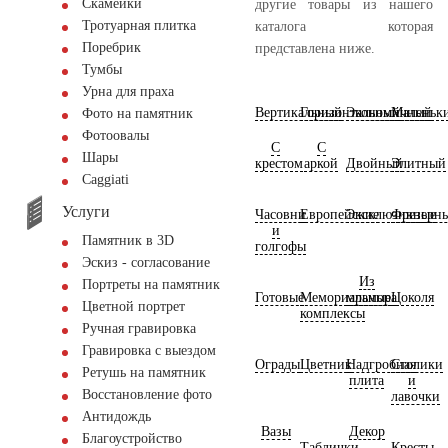
Скамейки
другие товары из нашего
Тротуарная плитка
каталога которая
Поребрик
представлена ниже.
Тумбы
Урна для праха
Вертикальный
Горизонтальный
Экономичный
Маленьк
Фото на памятник
Фотоовалы
С
С
Шары
крестом
аркой
Двойный
Элитный
Сaggiati
Услуги
Часовни
Европейские
Эксклюзивные
Фрезерн
и
Памятник в 3D
голгофы
Эскиз - согласование
Из
Портреты на памятник
Готовые
Мемориальные
мрамора
Цоколя
Цветной портрет
комплексы
Ручная гравировка
Гравировка с выездом
Ограды
Цветник
Надгробная
Столики
Ретушь на памятник
плита
и
Восстановление фото
лавочки
Антидождь
Вазы
Декор
Благоустройство
Таблички
Кресты