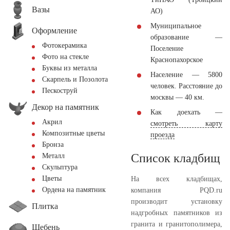
Вазы
АО)
Муниципальное
Оформление
образование —
Фотокерамика
Поселение
Фото на стекле
Краснопахорское
Буквы из металла
Население — 5800
Скарпель и Позолота
человек. Расстояние до
Пескоструй
москвы — 40 км.
Декор на памятник
Как доехать —
Акрил
смотреть карту
Композитные цветы
проезда
Бронза
Список кладбищ
Металл
Скульптура
Цветы
На всех кладбищах,
Ордена на памятник
компания PQD.ru
производит установку
Плитка
надгробных памятников из
гранита и гранитополимера,
Щебень