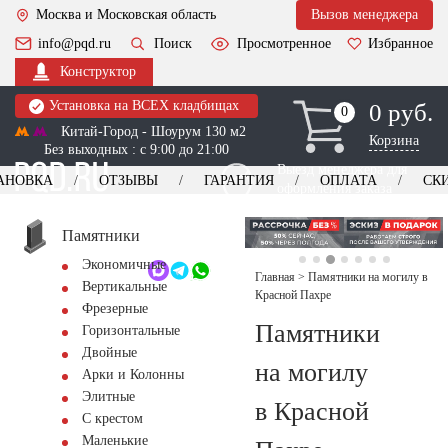
Москва и Московская область
Вызов менеджера
info@pqd.ru
Поиск
Просмотренное
Избранное
Конструктор
Установка на ВСЕХ кладбищах
0 руб.
0
0
Китай-Город - Шоурум 130 м2
Корзина
Без выходных : с 9:00 до 21:00
Выезд менеджера для
АНОВКА
ОТЗЫВЫ
ГАРАНТИЯ
ОПЛАТА
СК
оформления заказа
изготовление
Заказать выезд
памятников
+7 (495) 518-44-23
Памятники
Экономичные
Обратный звонок
Главная
>
Памятники на могилу в
Вертикальные
Красной Пахре
Фрезерные
Памятники
Горизонтальные
Двойные
на могилу
Арки и Колонны
Элитные
в Красной
С крестом
Маленькие