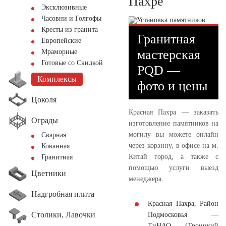
Пахре
Эксклюзивные
Часовни и Голгофы
Кресты из гранита
Гранитная
Европейские
мастерская
Мраморные
Готовые со Скидкой
PQD —
Комплексы
фото и цены
Цоколя
Красная Пахра — заказать
Ограды
изготовление памятников на
могилу вы можете онлайн
Сварная
через корзину, в офисе на м.
Кованная
Китай город, а также с
Гранитная
помощью услуги выезд
Цветники
менеджера.
Надгробная плита
Красная Пахра, Район
Столики, Лавочки
Подмосковья —
ТиНАО (Троицкий