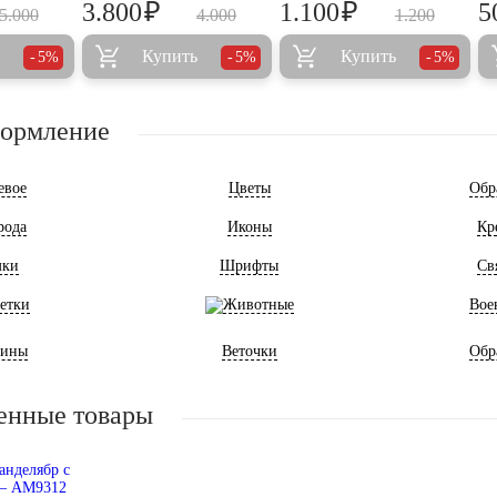
₽
₽
3.800
1.100
5
5.000
4.000
1.200
Купить
Купить
5%
5%
5%
формление
евое
Цветы
Обр
рода
Иконы
Кр
мки
Шрифты
Св
етки
Животные
Вое
ины
Веточки
Обр
енные товары