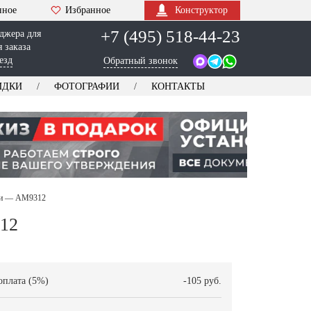
нное
Избранное
Конструктор
+7 (495) 518-44-23
джера для
 заказа
езд
Обратный звонок
ИДКИ
ФОТОГРАФИИ
КОНТАКТЫ
ами — AM9312
312
оплата (5%)
-105 руб.