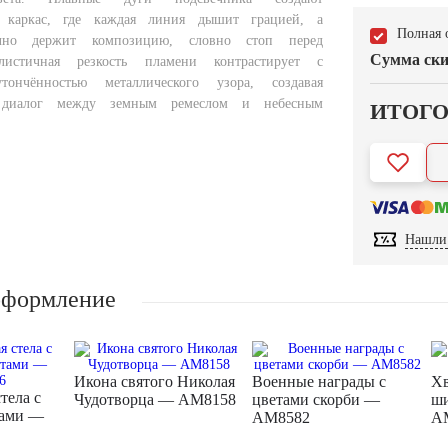
й каркас, где каждая линия дышит грацией, а
Полная 
чно держит композицию, словно стоп перед
Сумма ски
алистичная резкость пламени контрастирует с
тончённостью металлического узора, создавая
 диалог между земным ремеслом и небесным
ИТОГ
Нашли 
оформление
Икона святого Николая
Военные награды с
Хв
тела с
Чудотворца — AM8158
цветами скорби —
ши
тами —
AM8582
A