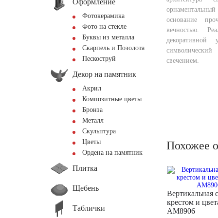
Оформление
орнаментальны
Фотокерамика
основание про
Фото на стекле
вечностью. Ре
Буквы из металла
декоративной у
Скарпель и Позолота
символический
Пескоструй
свечением.
Декор на памятник
Акрил
Композитные цветы
Бронза
Металл
Скульптура
Цветы
Похожее 
Ордена на памятник
Плитка
Щебень
Вертикальная с
крестом и цве
Таблички
AM8906