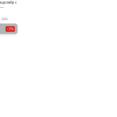
нделябр с
 —
300
5%