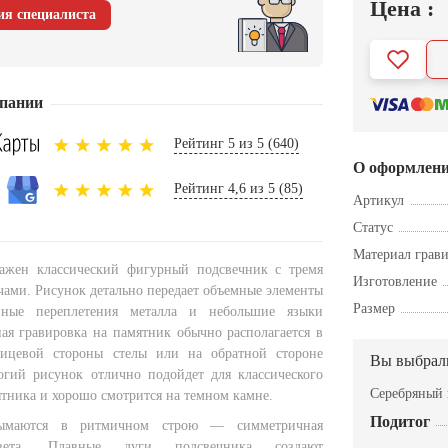
Цена :
ия специалиста
пании
Рейтинг 5 из 5 (640)
О оформлен
Рейтинг 4,6 из 5 (85)
Артикул
Статус
Материал грав
ражен классический фигурный подсвечник с тремя
Изготовление
ами. Рисунок детально передает объемные элементы
Размер
вные переплетения металла и небольшие языки
ая гравировка на памятник обычно располагается в
ицевой стороны стелы или на обратной стороне
Вы выбрал
огий рисунок отлично подойдет для классического
Серебряный 
тника и хорошо смотрится на темном камне.
Подитог
ымаются в ритмичном строю — симметричная
света. Плавные дуги подсвечника создают