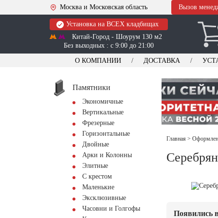
Москва и Московская область
Вызов менед
Установка на ВСЕХ кладбищах
Китай-Город - Шоурум 130 м2
Без выходных : с 9:00 до 21:00
О КОМПАНИИ
ДОСТАВКА
УСТ
Памятники
Экономичные
Вертикальные
Фрезерные
Горизонтальные
Главная
>
Оформлени
Двойные
Серебрян
Арки и Колонны
Элитные
С крестом
Маленькие
Эксклюзивные
Часовни и Голгофы
Появились в