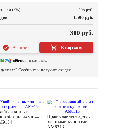
оплата (5%)
-105 руб.
док
-1.500 руб.
О
300 руб.
В 1 клик
В корзину
или наличные.
дешевле? Сообщите и получите скидку.
ойная ветвь с
Православный храм с
шкой и перьями —
золотыми куполами —
M9184
AM8313