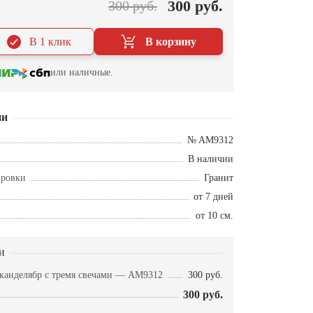
300 руб.
300 руб.
В 1 клик
В корзину
или наличные.
ии
№ AM9312
В наличии
ировки
Гранит
от 7 дней
от 10 см.
и
канделябр с тремя свечами — AM9312
300 руб.
300 руб.