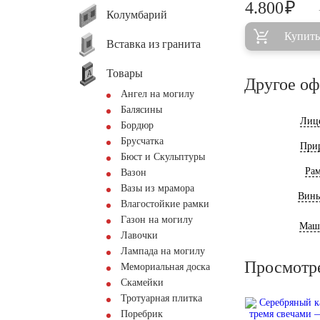
₽
4.800
Колумбарий
Купить
Вставка из гранита
Товары
Другое о
Ангел на могилу
Балясины
Лиц
Бордюр
Брусчатка
При
Бюст и Скульптуры
Ра
Вазон
Вазы из мрамора
Винь
Влагостойкие рамки
Газон на могилу
Маш
Лавочки
Лампада на могилу
Просмотр
Мемориальная доска
Скамейки
Тротуарная плитка
Поребрик