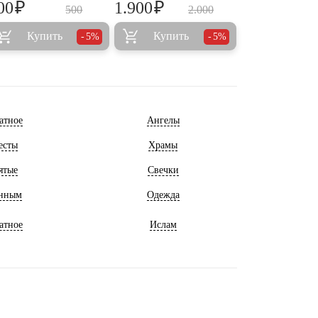
₽
₽
00
1.900
500
2.000
Купить
Купить
5%
5%
атное
Ангелы
есты
Храмы
ятые
Свечки
нным
Одежда
атное
Ислам