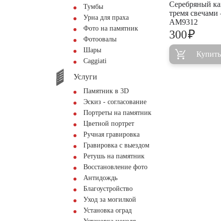
Серебряный ка
Тумбы
тремя свечами
Урна для праха
AM9312
Фото на памятник
₽
300
Фотоовалы
Шары
Купить
Сaggiati
Услуги
Памятник в 3D
Эскиз - согласование
Портреты на памятник
Цветной портрет
Ручная гравировка
Гравировка с выездом
Ретушь на памятник
Восстановление фото
Антидождь
Благоустройство
Уход за могилкой
Установка оград