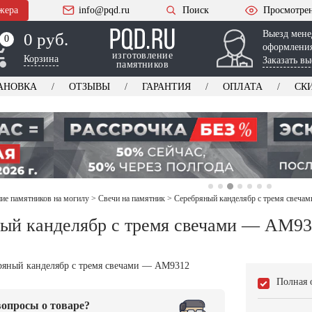
жера
info@pqd.ru
Поиск
Просмотре
Выезд мене
0 руб.
0
0
оформления
изготовление
Корзина
Заказать вы
памятников
АНОВКА
ОТЗЫВЫ
ГАРАНТИЯ
ОПЛАТА
СК
е памятников на могилу
>
Свечи на памятник
>
Серебряный канделябр с тремя свеч
ый канделябр с тремя свечами — AM9
Полная 
опросы о товаре?