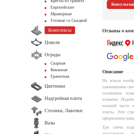
Кресты из гранита
Консультац
Европейские
Мраморные
Готовые со Скидкой
Комплексы
Отзывы о ком
Цоколя
Ограды
Сварная
Кованная
Описание
Гранитная
На эскизе изоб
Цветники
зажженными свеч
основания, пла
Надгробная плита
пламени. Подобн
нижней части л
Столики, Лавочки
плиты. Этот стр
оформления памя
Вазы
Три свечи взд
архитектура 