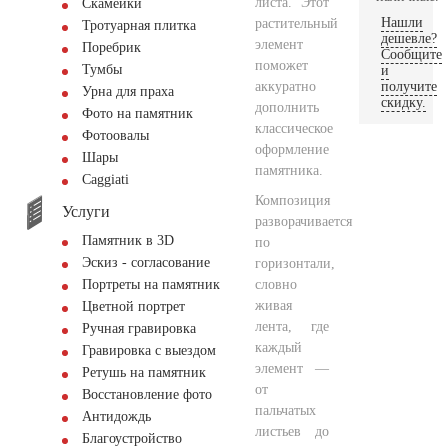
листа. Этот
Скамейки
Нашли
растительный
Тротуарная плитка
дешевле?
элемент
Поребрик
Сообщите
поможет
Тумбы
и
аккуратно
получите
Урна для праха
скидку.
дополнить
Фото на памятник
классическое
Фотоовалы
оформление
Шары
памятника.
Сaggiati
Композиция
Услуги
разворачивается
Памятник в 3D
по
Эскиз - согласование
горизонтали,
словно
Портреты на памятник
живая
Цветной портрет
лента, где
Ручная гравировка
каждый
Гравировка с выездом
элемент —
Ретушь на памятник
от
Восстановление фото
пальчатых
Антидождь
листьев до
Благоустройство