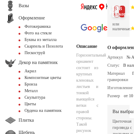
Вазы
В 1
В
клик
корзин
Оформление
или
Фотокерамика
наличные.
Фото на стекле
Буквы из металла
Описание
Скарпель и Позолота
О оформлен
Пескоструй
Горизонтальный
Артикул
№ A
орнамент
Декор на памятник
Статус
В на
состоит из
Акрил
Материал
крупных
Композитные цветы
гравировки
кленовых
Бронза
листьев и
Изготовление
Металл
тонкой
Размер
от 10
Скульптура
вьющейся
Цветы
ветки с
Ордена на памятник
Вы выбра
правой
стороны.
Плитка
Цветочная
Такой
гирлянда с
рисунок
Щебень
листьями и