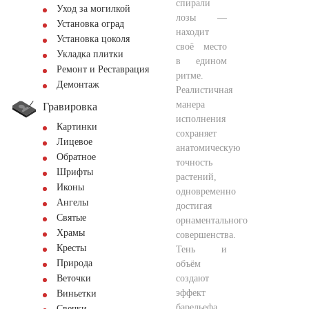
спирали
Уход за могилкой
лозы —
Установка оград
находит
Установка цоколя
своё место
Укладка плитки
в едином
Ремонт и Реставрация
ритме.
Демонтаж
Реалистичная
манера
Гравировка
исполнения
Картинки
сохраняет
Лицевое
анатомическую
Обратное
точность
Шрифты
растений,
Иконы
одновременно
Ангелы
достигая
Святые
орнаментального
Храмы
совершенства.
Кресты
Тень и
Природа
объём
создают
Веточки
эффект
Виньетки
барельефа,
Свечки