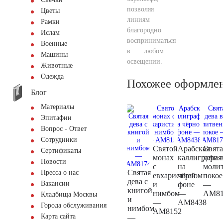
позволяя
Цветы
линиям
Рамки
благородно
Ислам
восприниматься
Военные
в любом
Машины
освещении.
Животные
Одежда
Похожее оформле
Блог
Материалы
Эпитафии
Вопрос - Ответ
Сотрудники
Святой
Арабская
Свята
Сертификаты
монах
каллиграфия
дева 
Новости
с
на
моли
Святая
Пресса о нас
евхаристией
чёрном
покое
дева с
Вакансии
и
фоне
—
книгой
нимбом
—
AM81
Кладбища Москвы
и
—
AM8438
Города обслуживания
нимбом
AM8152
Карта сайта
—