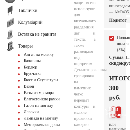
чаще всего
виноградом
используют
Таблички
— AM9405
для
Подитог
визуального
Колумбарий
разделения
дат и
Вставка из гранита
Полная
текста, а
оплата
также
Товары
(5%)
размещают
Ангел на могилу
Сумма
-1.
под
Балясины
скидок
руб
портретом.
Бордюр
Детализированная
Брусчатка
гравировка
ИТОГ
Бюст и Скульптуры
на
300
Вазон
памятник
Вазы из мрамора
четко
руб.
Влагостойкие рамки
передает
Газон на могилу
контуры и
В 1
В
Лавочки
мелкие
клик
корзин
Лампада на могилу
прожилки
или
каждого
Мемориальная доска
наличные.