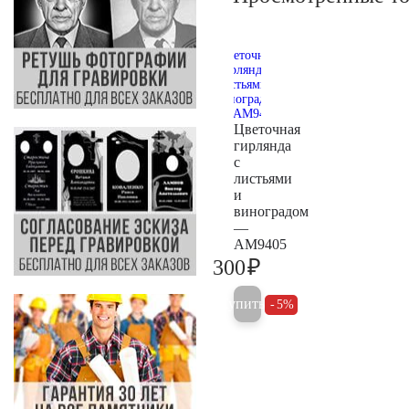
Цветочная
гирлянда
с
листьями
и
виноградом
—
AM9405
₽
300
300
Купить
5%