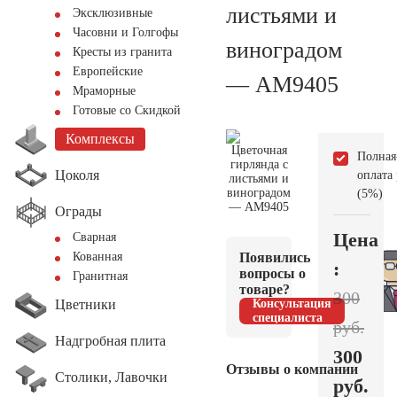
листьями и
Эксклюзивные
Часовни и Голгофы
виноградом
Кресты из гранита
Европейские
— AM9405
Мраморные
Готовые со Скидкой
Комплексы
Полная
Цоколя
оплата
(5%)
Ограды
Цена
Сварная
Появились
Кованная
:
вопросы о
Гранитная
товаре?
300
Цветники
Консультация
специалиста
руб.
Надгробная плита
300
Отзывы о компании
Столики, Лавочки
руб.