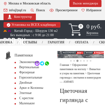
Москва и Московская область
Вызов менеджера
info@pqd.ru
Поиск
Просмотренное
Избранное
Конструктор
Установка на ВСЕХ кладбищах
0 руб.
0
0
Китай-Город - Шоурум 130 м2
Корзина
Без выходных : с 9:00 до 21:00
Выезд менеджера для
АНОВКА
ОТЗЫВЫ
ГАРАНТИЯ
ОПЛАТА
СК
оформления заказа
изготовление
Заказать выезд
памятников
+7 (495) 518-44-23
Памятники
Экономичные
Обратный звонок
Главная
>
Оформление
Вертикальные
памятников на могилу
>
Виньетки
Фрезерные
и узоры на памятник
>
Цветочная
Горизонтальные
гирлянда с листьями и виноградом
— AM9405
Двойные
Арки и Колонны
Цветочная
Элитные
С крестом
гирлянда с
Маленькие