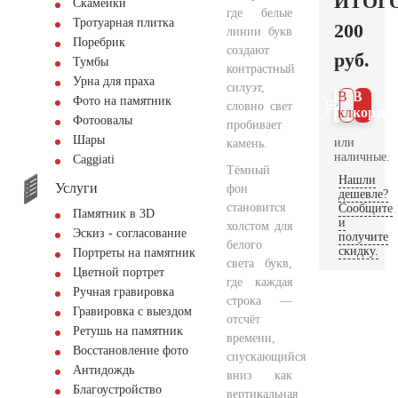
ИТОГ
Скамейки
где белые
Тротуарная плитка
200
линии букв
Поребрик
создают
руб.
Тумбы
контрастный
Урна для праха
силуэт,
В 1
В
Фото на памятник
словно свет
клик
корзин
Фотоовалы
пробивает
Шары
или
камень.
наличные.
Сaggiati
Тёмный
Нашли
Услуги
фон
дешевле?
становится
Сообщите
Памятник в 3D
и
холстом для
Эскиз - согласование
получите
белого
скидку.
Портреты на памятник
света букв,
Цветной портрет
где каждая
Ручная гравировка
строка —
Гравировка с выездом
отсчёт
Ретушь на памятник
времени,
Восстановление фото
спускающийся
Антидождь
вниз как
Благоустройство
вертикальная