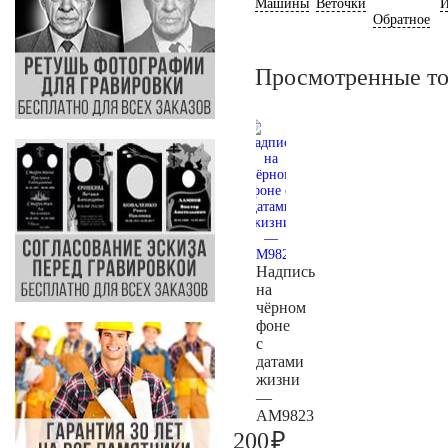
Машины
Веточки
И
Обратное
Просмотренные т
Надпись
на
чёрном
фоне
с
датами
жизни
—
AM9823
₽
200
200