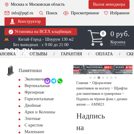
Москва и Московская область
Вызов менеджера
info@pqd.ru
Поиск
Просмотренное
Избранное
Конструктор
Установка на ВСЕХ кладбищах
0 руб.
0
0
Китай-Город - Шоурум 130 м2
Корзина
Без выходных : с 9:00 до 21:00
Выезд менеджера для
АНОВКА
ОТЗЫВЫ
ГАРАНТИЯ
ОПЛАТА
СК
оформления заказа
изготовление
Заказать выезд
памятников
+7 (495) 518-44-23
Памятники
Экономичные
Обратный звонок
Главная
>
Оформление
Вертикальные
памятников на могилу
>
Шрифты
Фрезерные
для памятников и гравировки
>
Горизонтальные
Надпись на чёрном фоне с датами
жизни — AM9823
Двойные
Арки и Колонны
Надпись
Элитные
С крестом
на
Маленькие