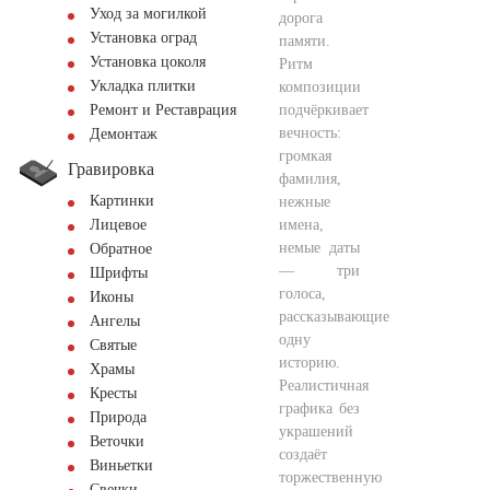
Уход за могилкой
дорога
Установка оград
памяти.
Установка цоколя
Ритм
Укладка плитки
композиции
подчёркивает
Ремонт и Реставрация
вечность:
Демонтаж
громкая
Гравировка
фамилия,
Картинки
нежные
имена,
Лицевое
немые даты
Обратное
— три
Шрифты
голоса,
Иконы
рассказывающие
Ангелы
одну
Святые
историю.
Храмы
Реалистичная
Кресты
графика без
Природа
украшений
Веточки
создаёт
Виньетки
торжественную
Свечки