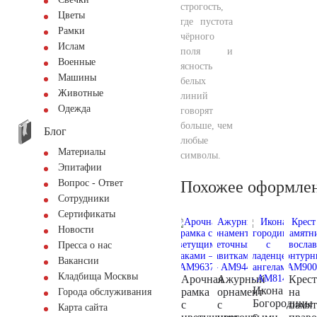
строгость,
Цветы
где пустота
Рамки
чёрного
Ислам
поля и
Военные
ясность
Машины
белых
Животные
линий
Одежда
говорят
больше, чем
Блог
любые
Материалы
символы.
Эпитафии
Похожее оформле
Вопрос - Ответ
Сотрудники
Сертификаты
Новости
Пресса о нас
Вакансии
Кладбища Москвы
Арочная
Ажурный
Крест
Икона
рамка
орнамент
на
Города обслуживания
Богородицы
с
с
памя
Карта сайта
с