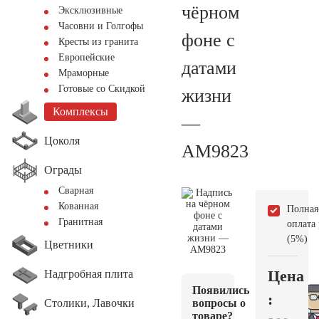
чёрном
Эксклюзивные
Часовни и Голгофы
фоне с
Кресты из гранита
Европейские
датами
Мраморные
Готовые со Скидкой
жизни
Комплексы
—
Цоколя
AM9823
Ограды
Сварная
Кованная
Полная
Гранитная
оплата
(5%)
Цветники
Цена
Надгробная плита
Появились
:
Столики, Лавочки
вопросы о
товаре?