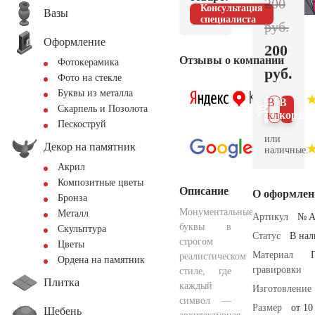
200
Консультация
Вазы
специалиста
руб.
Оформление
200
Отзывы о компании
Фотокерамика
руб.
Фото на стекле
Буквы из металла
В 1
В
Скарпель и Позолота
клик
корзин
Пескоструй
или
Декор на памятник
наличные.
Акрил
Композитные цветы
Описание
О оформлен
Бронза
Монументальные
Металл
Артикул
№ A
буквы в
Скульптура
Статус
В на
строгом
Цветы
Материал
реалистическом
Ордена на памятник
гравировки
стиле, где
Плитка
каждый
Изготовление
символ —
Размер
от 10
Щебень