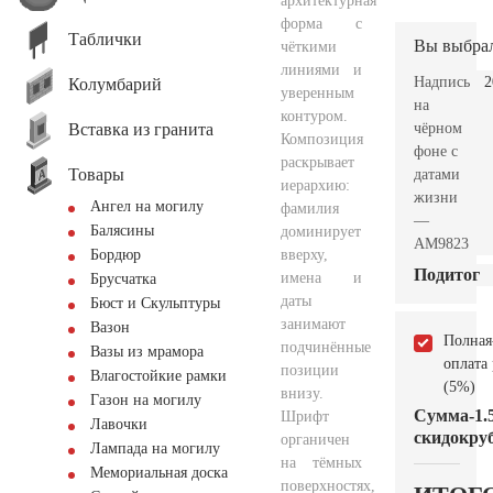
архитектурная
форма с
Таблички
Вы выбра
чёткими
линиями и
Надпись
2
Колумбарий
уверенным
на
контуром.
Вставка из гранита
чёрном
Композиция
фоне с
раскрывает
Товары
датами
иерархию:
жизни
Ангел на могилу
фамилия
—
Балясины
доминирует
AM9823
вверху,
Бордюр
Подитог
имена и
Брусчатка
даты
Бюст и Скульптуры
занимают
Вазон
Полная
подчинённые
Вазы из мрамора
оплата
позиции
Влагостойкие рамки
(5%)
внизу.
Газон на могилу
Сумма
-1.
Шрифт
Лавочки
скидок
руб
органичен
Лампада на могилу
на тёмных
Мемориальная доска
поверхностях,