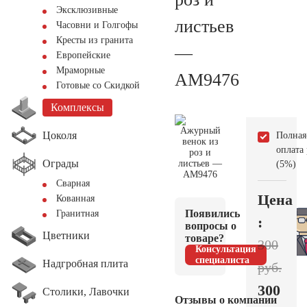
Эксклюзивные
листьев
Часовни и Голгофы
Кресты из гранита
—
Европейские
Мраморные
AM9476
Готовые со Скидкой
Комплексы
Цоколя
Полная
оплата
Ограды
(5%)
Сварная
Цена
Кованная
Появились
Гранитная
:
вопросы о
Цветники
товаре?
300
Консультация
специалиста
Надгробная плита
руб.
300
Столики, Лавочки
Отзывы о компании