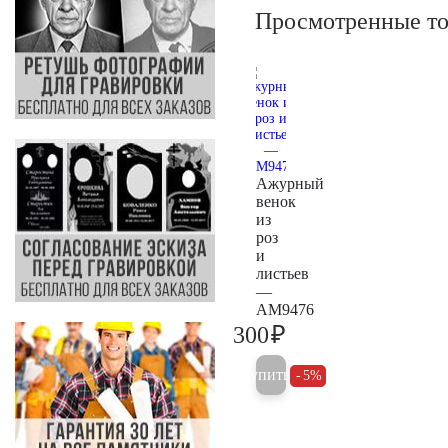
Просмотренные т
Ажурный
венок
из
роз
и
листьев
—
AM9476
₽
300
300
Купить
5%