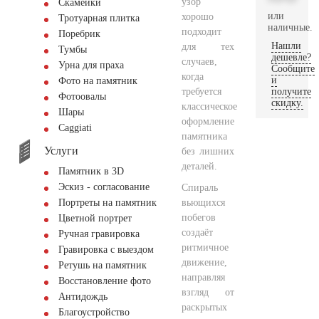
узор
Скамейки
или
хорошо
Тротуарная плитка
наличные.
подходит
Поребрик
Нашли
для тех
Тумбы
дешевле?
случаев,
Урна для праха
Сообщите
когда
и
Фото на памятник
требуется
получите
Фотоовалы
скидку.
классическое
Шары
оформление
Сaggiati
памятника
Услуги
без лишних
деталей.
Памятник в 3D
Эскиз - согласование
Спираль
вьющихся
Портреты на памятник
побегов
Цветной портрет
создаёт
Ручная гравировка
ритмичное
Гравировка с выездом
движение,
Ретушь на памятник
направляя
Восстановление фото
взгляд от
Антидождь
раскрытых
Благоустройство