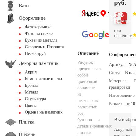
руб.
Вазы
В 1
В
Оформление
клик
корзин
Фотокерамика
или
Фото на стекле
наличные.
Буквы из металла
Скарпель и Позолота
Описание
Пескоструй
О оформлен
Рисунок
Декор на памятник
Артикул
№ A
представляет
Акрил
Статус
В на
собой
Композитные цветы
Материал
цветочный
Бронза
гравировки
орнамент
Металл
из
Изготовление
Скульптура
нескольких
Размер
от 10
Цветы
раскрытых
Ордена на памятник
роз,
Вы выбра
бутонов и
Плитка
детализированных
Ажурный
листьев.
Щебень
венок из