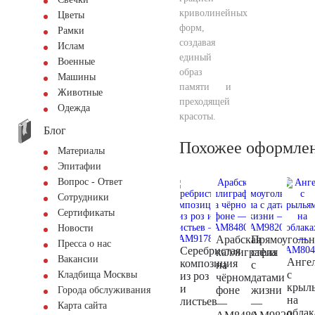
криволинейных
Цветы
форм,
Рамки
создавая
Ислам
единый
Военные
образ
Машины
памяти и
Животные
преходящей
Одежда
красоты.
Блог
Похожее оформле
Материалы
Эпитафии
Вопрос - Ответ
Сотрудники
Сертификаты
Новости
Арабская
Прямоугольн
Пресса о нас
Серебристая
каллиграфия
стела
Вакансии
Анге
композиция
на
с
с
Кладбища Москвы
из роз
чёрном
датами
крыл
и
фоне
жизни
Города обслуживания
на
листьев
—
—
Карта сайта
облак
—