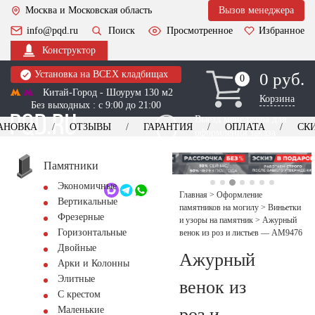
Москва и Московская область
Вызов менеджера
info@pqd.ru
Поиск
Просмотренное
Избранное
Конструктор
Установка на ВСЕХ кладбищах
0 руб.
0
0
Китай-Город - Шоурум 130 м2
Корзина
Без выходных : с 9:00 до 21:00
Выезд менеджера для
АНОВКА
ОТЗЫВЫ
ГАРАНТИЯ
ОПЛАТА
СК
оформления заказа
изготовление
Заказать выезд
памятников
+7 (495) 518-44-23
Памятники
Экономичные
Обратный звонок
Главная
>
Оформление
Вертикальные
памятников на могилу
>
Виньетки
Фрезерные
и узоры на памятник
>
Ажурный
Горизонтальные
венок из роз и листьев — AM9476
Двойные
Ажурный
Арки и Колонны
Элитные
венок из
С крестом
роз и
Маленькие