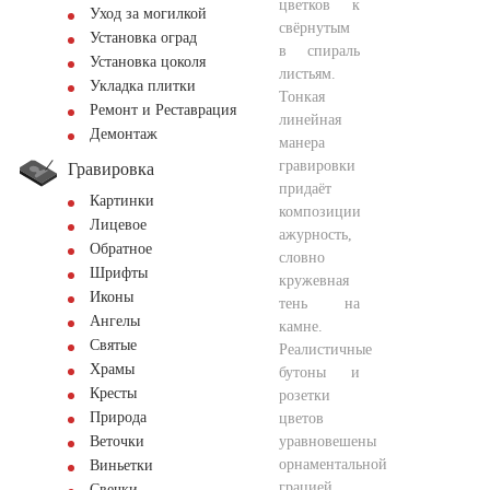
цветков к
Уход за могилкой
свёрнутым
Установка оград
в спираль
Установка цоколя
листьям.
Укладка плитки
Тонкая
Ремонт и Реставрация
линейная
Демонтаж
манера
гравировки
Гравировка
придаёт
Картинки
композиции
Лицевое
ажурность,
Обратное
словно
Шрифты
кружевная
Иконы
тень на
Ангелы
камне.
Святые
Реалистичные
Храмы
бутоны и
Кресты
розетки
Природа
цветов
уравновешены
Веточки
орнаментальной
Виньетки
грацией
Свечки