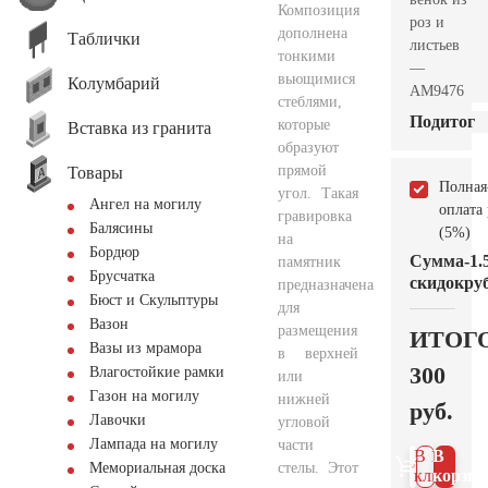
Композиция
роз и
дополнена
Таблички
листьев
тонкими
—
вьющимися
Колумбарий
AM9476
стеблями,
Подитог
которые
Вставка из гранита
образуют
прямой
Товары
Полная
угол. Такая
Ангел на могилу
оплата
гравировка
Балясины
(5%)
на
Бордюр
Сумма
-1.
памятник
Брусчатка
скидок
руб
предназначена
Бюст и Скульптуры
для
Вазон
размещения
ИТОГ
Вазы из мрамора
в верхней
300
Влагостойкие рамки
или
Газон на могилу
нижней
руб.
Лавочки
угловой
Лампада на могилу
части
В 1
В
стелы. Этот
Мемориальная доска
клик
корзин