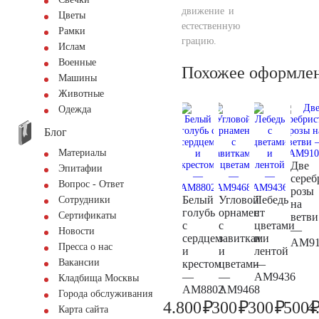
движение и
Цветы
естественную
Рамки
грацию.
Ислам
Военные
Похожее оформле
Машины
Животные
Одежда
Блог
Материалы
Две
Эпитафии
сереб
Вопрос - Ответ
розы
Белый
Угловой
Лебедь
Сотрудники
на
голубь
орнамент
с
Сертификаты
ветви
с
с
цветами
—
Новости
сердцем
завитками
и
AM91
Пресса о нас
и
и
лентой
Вакансии
крестом
цветами
—
—
—
AM9436
Кладбища Москвы
AM8802
AM9468
Города обслуживания
₽
₽
₽
4.800
300
300
500
4
5.000
300
300
Карта сайта