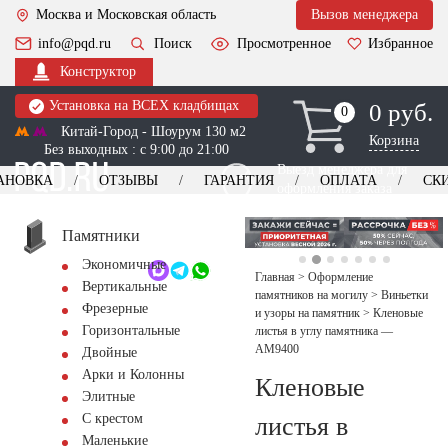
Москва и Московская область
Вызов менеджера
info@pqd.ru
Поиск
Просмотренное
Избранное
Конструктор
Установка на ВСЕХ кладбищах
0 руб.
0
0
Китай-Город - Шоурум 130 м2
Корзина
Без выходных : с 9:00 до 21:00
Выезд менеджера для
АНОВКА
ОТЗЫВЫ
ГАРАНТИЯ
ОПЛАТА
СК
оформления заказа
изготовление
Заказать выезд
памятников
+7 (495) 518-44-23
Памятники
Экономичные
Обратный звонок
Главная
>
Оформление
Вертикальные
памятников на могилу
>
Виньетки
Фрезерные
и узоры на памятник
>
Кленовые
Горизонтальные
листья в углу памятника —
AM9400
Двойные
Арки и Колонны
Кленовые
Элитные
С крестом
листья в
Маленькие