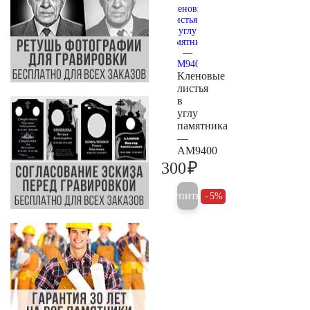
Кленовые
листья
в
углу
памятника
—
AM9400
₽
300
300
Купить
5%