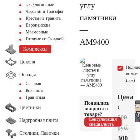
углу
Эксклюзивные
Часовни и Голгофы
памятника
Кресты из гранита
Европейские
—
Мраморные
Готовые со Скидкой
AM9400
Комплексы
Цоколя
Полная
оплата
Ограды
(5%)
Сварная
Кованная
Цена
Гранитная
Появились
:
Цветники
вопросы о
товаре?
300
Консультация
Надгробная плита
специалиста
руб.
Столики, Лавочки
300