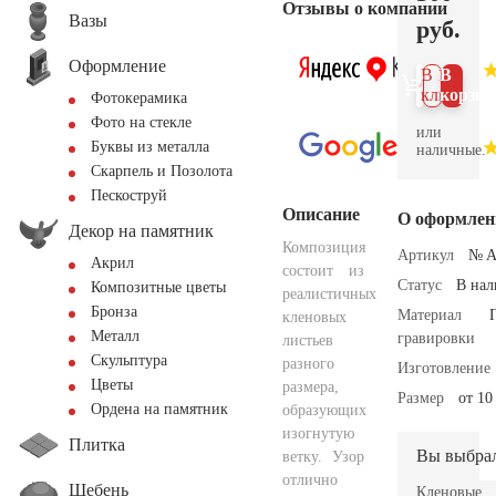
Отзывы о компании
Вазы
руб.
Оформление
В 1
В
клик
корзин
Фотокерамика
Фото на стекле
или
Буквы из металла
наличные.
Скарпель и Позолота
Пескоструй
Описание
О оформлен
Декор на памятник
Композиция
Артикул
№ A
Акрил
состоит из
Статус
В на
Композитные цветы
реалистичных
Бронза
Материал
кленовых
Металл
гравировки
листьев
Скульптура
разного
Изготовление
Цветы
размера,
Размер
от 10
Ордена на памятник
образующих
изогнутую
Плитка
Вы выбра
ветку. Узор
отлично
Щебень
Кленовые