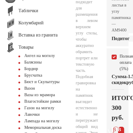
подходит
листья в
для
Таблички
углу
размещения
памятника
в левом
Колумбарий
—
верхнем
AM9400
углу стелы,
Вставка из гранита
Подитог
чтобы
аккуратно
Товары
обрамить
Ангел на могилу
Полная
портрет или
Балясины
оплата
текстовую
(5%)
Бордюр
часть.
Брусчатка
Сумма
-1.
Подобная
Бюст и Скульптуры
скидок
руб
гравировка
Вазон
на
Вазы из мрамора
памятник
ИТОГ
Влагостойкие рамки
выглядит
300
естественно
Газон на могилу
и не
Лавочки
руб.
перегружает
Лампада на могилу
общий вид
Мемориальная доска
В 1
В
камня. Этот