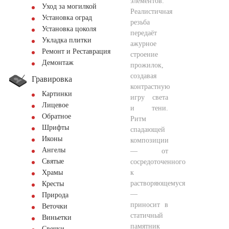
элементов.
Уход за могилкой
Реалистичная
Установка оград
резьба
Установка цоколя
передаёт
Укладка плитки
ажурное
Ремонт и Реставрация
строение
Демонтаж
прожилок,
создавая
Гравировка
контрастную
Картинки
игру света
Лицевое
и тени.
Обратное
Ритм
Шрифты
спадающей
Иконы
композиции
Ангелы
— от
Святые
сосредоточенного
к
Храмы
растворяющемуся
Кресты
—
Природа
приносит в
Веточки
статичный
Виньетки
памятник
Свечки