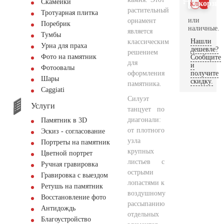
Скамейки
клик
корзин
растительный
Тротуарная плитка
или
орнамент
Поребрик
наличные.
является
Тумбы
Нашли
классическим
Урна для праха
дешевле?
решением
Фото на памятник
Сообщите
для
и
Фотоовалы
оформления
получите
Шары
скидку.
памятника.
Сaggiati
Силуэт
Услуги
танцует по
диагонали:
Памятник в 3D
от плотного
Эскиз - согласование
узла
Портреты на памятник
крупных
Цветной портрет
листьев с
Ручная гравировка
острыми
Гравировка с выездом
лопастями к
Ретушь на памятник
воздушному
Восстановление фото
рассыпанию
Антидождь
отдельных
Благоустройство