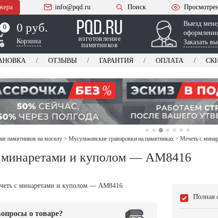
жера
info@pqd.ru
Поиск
Просмотре
Выезд мене
0 руб.
0
0
оформления
изготовление
Корзина
Заказать вы
памятников
АНОВКА
ОТЗЫВЫ
ГАРАНТИЯ
ОПЛАТА
СК
е памятников на могилу
>
Мусульманские гравировки на памятниках
>
Мечеть с мина
 минаретами и куполом — AM8416
Полная 
опросы о товаре?