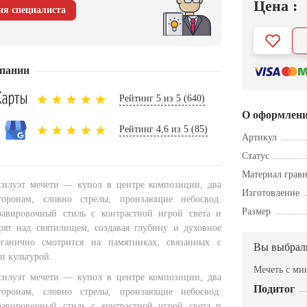
Цена :
ия специалиста
пании
Рейтинг 5 из 5 (640)
О оформлен
Рейтинг 4,6 из 5 (85)
Артикул
Статус
Материал грав
силуэт мечети — купол в центре композиции, два
Изготовление
оронам, словно стрелы, пронзающие небосвод.
Размер
равировочный стиль с контрастной игрой света и
рят над святилищем, создавая глубину и духовное
ганично смотрится на памятниках, связанных с
Вы выбрал
и культурой.
Мечеть с м
силуэт мечети — купол в центре композиции, два
Подитог
оронам, словно стрелы, пронзающие небосвод.
равировочный стиль с контрастной игрой света и