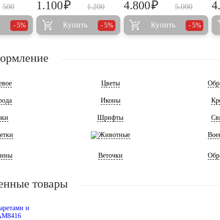
₽
₽
1.100
4.800
4
500
1.200
5.000
Купить
Купить
5%
5%
5%
формление
евое
Цветы
Обр
рода
Иконы
Кр
мки
Шрифты
Св
етки
Животные
Вое
ины
Веточки
Обр
енные товары