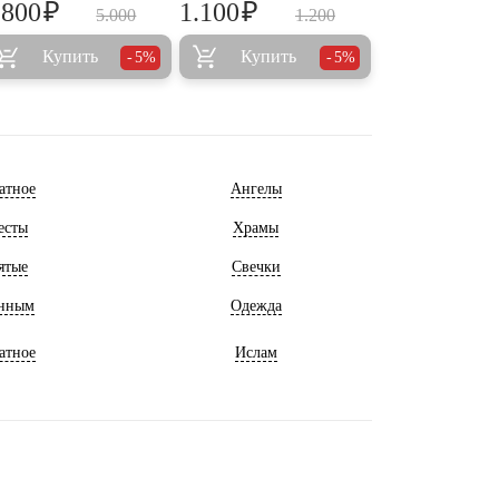
₽
₽
.800
1.100
5.000
1.200
Купить
Купить
5%
5%
атное
Ангелы
есты
Храмы
ятые
Свечки
нным
Одежда
атное
Ислам