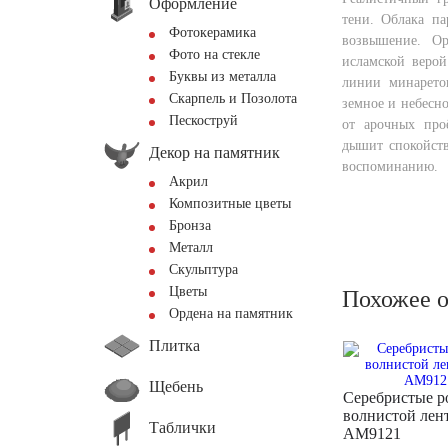
Оформление
тени. Облака па
Фотокерамика
возвышение. Ор
Фото на стекле
исламской верой
Буквы из металла
линии минарето
Скарпель и Позолота
земное и небесно
Пескоструй
от арочных про
дышит спокойст
Декор на памятник
воспоминанию.
Акрил
Композитные цветы
Бронза
Металл
Скульптура
Цветы
Похожее 
Ордена на памятник
Плитка
Щебень
Серебристые р
волнистой лен
Таблички
AM9121