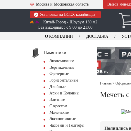
Москва и Московская область
Вызов менед
Установка на ВСЕХ кладбищах
Китай-Город - Шоурум 130 м2
Без выходных : с 9:00 до 21:00
О КОМПАНИИ
ДОСТАВКА
УСТ
Памятники
Экономичные
Вертикальные
Фрезерные
Горизонтальные
Главная
>
Оформлени
Двойные
Мечеть с
Арки и Колонны
Элитные
С крестом
Маленькие
Эксклюзивные
Часовни и Голгофы
Появились в