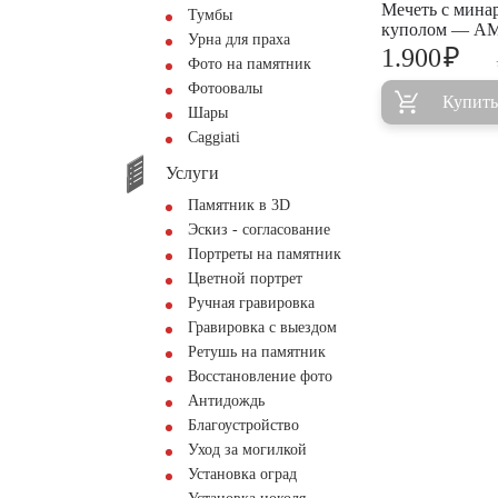
Мечеть с мина
Тумбы
куполом — A
Урна для праха
₽
1.900
Фото на памятник
Фотоовалы
Купить
Шары
Сaggiati
Услуги
Памятник в 3D
Эскиз - согласование
Портреты на памятник
Цветной портрет
Ручная гравировка
Гравировка с выездом
Ретушь на памятник
Восстановление фото
Антидождь
Благоустройство
Уход за могилкой
Установка оград