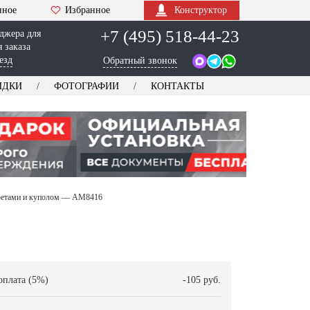
нное
Избранное
Конструктор
+7 (495) 518-44-23
джера для
 заказа
езд
Обратный звонок
ИДКИ
ФОТОГРАФИИ
КОНТАКТЫ
ретами и куполом — AM8416
оплата (5%)
-105 руб.