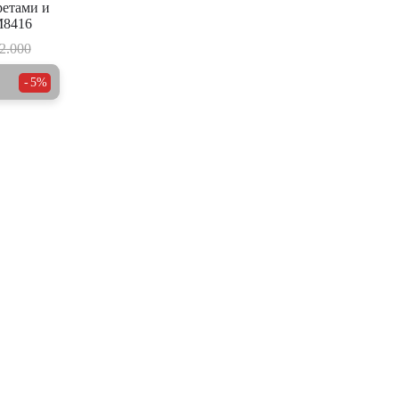
ретами и
M8416
2.000
5%