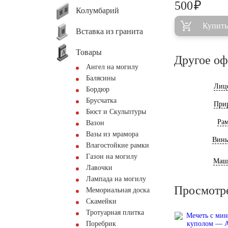
₽
500
Колумбарий
Купить
Вставка из гранита
Товары
Другое о
Ангел на могилу
Балясины
Лиц
Бордюр
Брусчатка
При
Бюст и Скульптуры
Ра
Вазон
Вазы из мрамора
Винь
Влагостойкие рамки
Газон на могилу
Маш
Лавочки
Лампада на могилу
Просмотр
Мемориальная доска
Скамейки
Тротуарная плитка
Поребрик