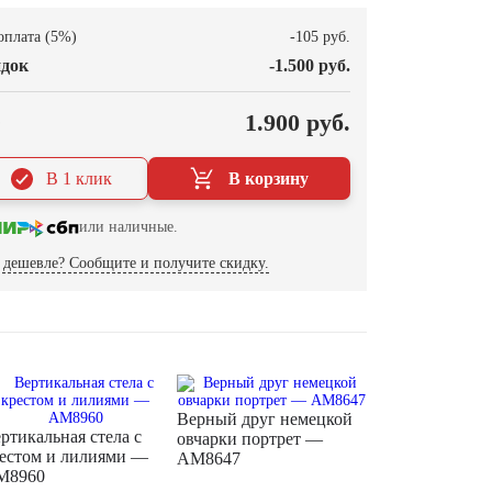
оплата (5%)
-105 руб.
док
-1.500 руб.
О
1.900 руб.
В 1 клик
В корзину
или наличные.
дешевле? Сообщите и получите скидку.
Верный друг немецкой
ртикальная стела с
овчарки портрет —
естом и лилиями —
AM8647
M8960