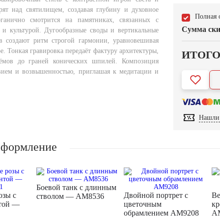
рят над святилищем, создавая глубину и духовное
Полная 
ганично смотрится на памятниках, связанных с
Сумма ски
 и культурой. Дугообразные своды и вертикальные
в создают ритм строгой гармонии, уравновешивая
е. Тонкая гравировка передаёт фактуру архитектуры,
ИТОГ
ёмов до граней конических шпилей. Композиция
вием и возвышенностью, приглашая к медитации и
Нашли 
оформление
Боевой танк с длинным
озы с
Двойной портрет с
Ве
стволом — AM8536
той —
цветочным
кр
обрамлением AM9208
A