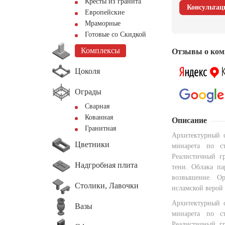
Кресты из гранита
Консультац
Европейские
Мраморные
Готовые со Скидкой
Комплексы
Отзывы о ком
Цоколя
Ограды
Сварная
Кованная
Описание
Гранитная
Архитектурный 
Цветники
минарета по ст
Реалистичный г
Надгробная плита
тени. Облака па
возвышение. Ор
Столики, Лавочки
исламской верой 
Архитектурный 
Вазы
минарета по ст
Реалистичный г