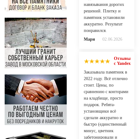
навязывания дорогих
решений. Плитку и
памятник установили
аккуратно. Результат
понравился.
Мари
02.06.2026
Отзывы
с Yandex
Заказывала памятник в
2022 году. Всё отлично
стоит. Цены, по
сравнению с конторами
на кладбище, просто
подарок. Ребята-
установщики всё
сделали аккуратно и
быстро (единственный
минус, цветник
забетонировали и