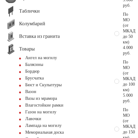
руб.
Таблички
По
МО
Колумбарий
(от
МКАД
Вставка из гранита
до 50
км)
4.000
Товары
руб.
Ангел на могилу
По
Балясины
МО
Бордюр
(от
Брусчатка
МКАД
до 100
Бюст и Скульптуры
км)
Вазон
5.000
Вазы из мрамора
руб.
Влагостойкие рамки
По
Газон на могилу
МО
Лавочки
(от
Лампада на могилу
МКАД
до 150
Мемориальная доска
км)