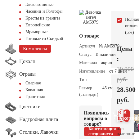
Эксклюзивные
Часовни и Голгофы
Кресты из гранита
Полная
Европейские
оплата
Мраморные
(5%)
О товаре
Готовые со Скидкой
Артикул
№ AM5979
Цена
Комплексы
Статус
В наличии
:
Цоколя
Материал
акрил
30.000
Изготовление
от 7 дней
Ограды
руб.
Тип
Сварная
Размер
45 см.
28.500
Кованная
(стандарт)
Гранитная
руб.
Цветники
В 1
В
Появились
клик
корзин
вопросы о
Надгробная плита
товаре?
или
Консультация
Столики, Лавочки
наличные.
специалиста