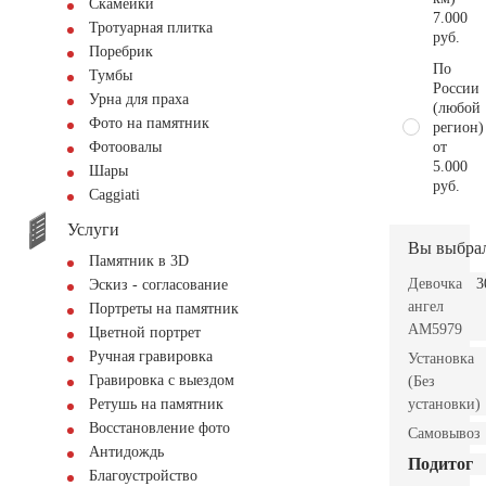
Скамейки
7.000
Тротуарная плитка
руб.
Поребрик
По
Тумбы
России
Урна для праха
(любой
Фото на памятник
регион)
от
Фотоовалы
5.000
Шары
руб.
Сaggiati
Услуги
Вы выбра
Памятник в 3D
Девочка
3
Эскиз - согласование
ангел
Портреты на памятник
AM5979
Цветной портрет
Ручная гравировка
Установка
Гравировка с выездом
(Без
установки)
Ретушь на памятник
Восстановление фото
Самовывоз
Антидождь
Подитог
Благоустройство