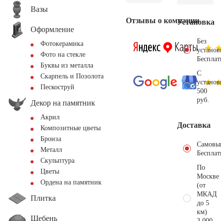
Вазы
Отзывы о компании
Установка
Оформление
Без
Фотокерамика
установ
Фото на стекле
Бесплат
Буквы из металла
С
Скарпель и Позолота
установ
Пескоструй
500
руб.
Декор на памятник
Акрил
Доставка
Композитные цветы
Бронза
Самовы
Металл
Бесплат
Скульптура
По
Цветы
Москве
Ордена на памятник
(от
МКАД
Плитка
до 5
км)
Щебень
3.000