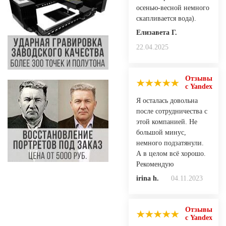
осенью-весной немного
скапливается вода).
Елизавета Г.
22.04.2025
Отзывы
с Yandex
Я осталась довольна
после сотрудничества с
этой компанией. Не
большой минус,
немного подзатянули.
А в целом всё хорошо.
Рекомендую
irina h.
04.11.2023
Отзывы
с Yandex