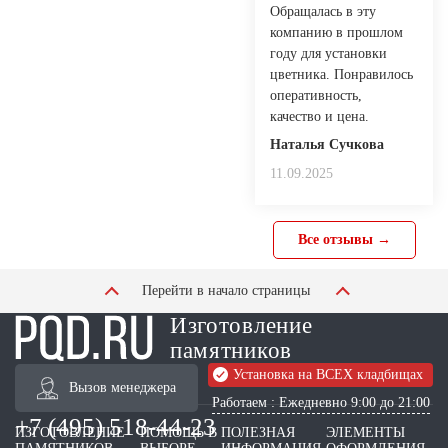
Обращалась в эту
компанию в прошлом
году для установки
цветника. Понравилось
оперативность,
качество и цена.
Наталья Сучкова
11.09.2025
Все отзывы →
Перейти в начало страницы
Изготовление
памятников
Установка на ВСЕХ кладбищах
Вызов менеджера
Работаем : Ежедневно 9:00 до 21:00
+7 (495) 518-44-23
ИЗГОТОВЛЕНИЕ
ПОМОЩЬ В
ПОЛЕЗНАЯ
ЭЛЕМЕНТЫ