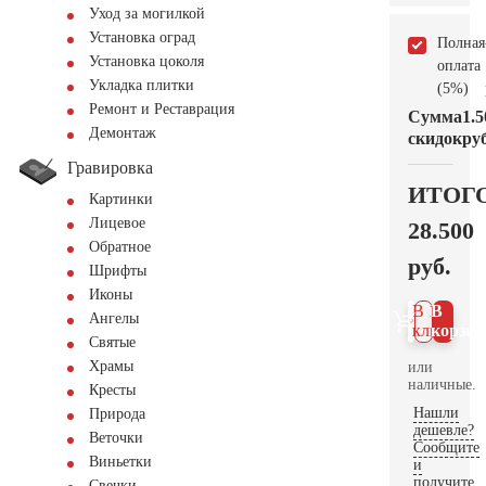
Уход за могилкой
Установка оград
Полная
Установка цоколя
оплата
Укладка плитки
(5%)
Ремонт и Реставрация
Сумма
1.5
Демонтаж
скидок
руб
Гравировка
ИТОГ
Картинки
Лицевое
28.500
Обратное
руб.
Шрифты
Иконы
В 1
В
Ангелы
клик
корзин
Святые
Храмы
или
наличные.
Кресты
Нашли
Природа
дешевле?
Веточки
Сообщите
Виньетки
и
получите
Свечки