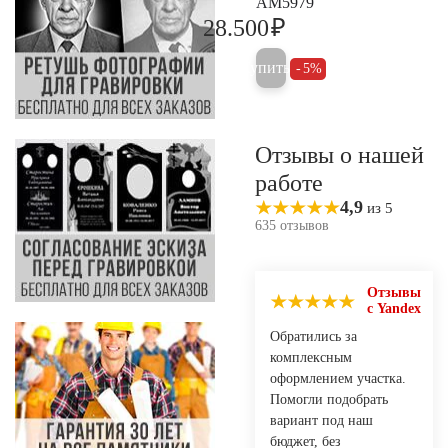
AM5979
₽
28.500
30.000
Купить
5%
Отзывы о нашей
работе
4,9
из 5
635 отзывов
Отзывы
с Yandex
Обратились за
комплексным
оформлением участка.
Помогли подобрать
вариант под наш
бюджет, без