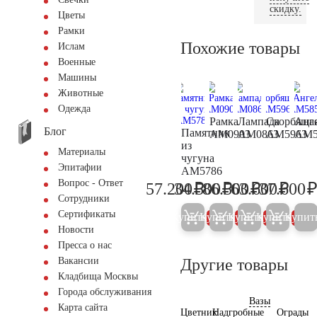
скидку.
Цветы
Рамки
Похожие товары
Ислам
Военные
Машины
Животные
Одежда
Рамка
Лампада
Скорбяща
Анг
Блог
Памятник
AM0903
AM0863
AM5963
AM5
из
Материалы
чугуна
Эпитафии
AM5786
Вопрос - Ответ
₽
₽
₽
₽
57.200
34.500
86.500
63.600
37.600
60.200
36.300
91.000
66.90
Сотрудники
Сертификаты
Купить
Купить
Купить
Купить
Купит
5%
5%
5%
5%
Новости
Пресса о нас
Другие товары
Вакансии
Кладбища Москвы
Города обслуживания
Вазы
Карта сайта
Цветник
Надгробные
Ограды