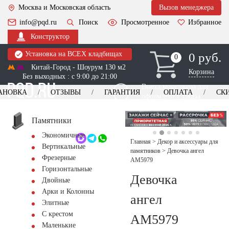
Москва и Московская область
Вызов менеджера
info@pqd.ru
Поиск
Просмотренное
Избранное
Конструктор
Установка на ВСЕХ кладбищах
0 руб.
0
0
Китай-Город - Шоурум 130 м2
Корзина
Без выходных : с 9:00 до 21:00
Выезд менеджера для
АНОВКА
ОТЗЫВЫ
ГАРАНТИЯ
ОПЛАТА
СК
оформления заказа
изготовление
Заказать выезд
памятников
+7 (495) 518-44-23
Памятники
Экономичные
Обратный звонок
Главная
>
Декор и аксессуары для
Вертикальные
памятников
>
Девочка ангел
Фрезерные
AM5979
Горизонтальные
Девочка
Двойные
Арки и Колонны
ангел
Элитные
С крестом
AM5979
Маленькие