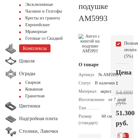
подушке
Эксклюзивные
Часовни и Голгофы
AM5993
Кресты из гранита
Европейские
Мраморные
Готовые со Скидкой
Полная
Комплексы
оплата
(5%)
Цоколя
О товаре
Цена
Ограды
Артикул
№ AM5993
:
Сварная
Статус
В наличии
Кованная
Материал
акрил
54.000
Гранитная
Изготовление
от 7 дней
руб.
Цветники
Тип
51.300
Размер
60 см.
Надгробная плита
руб.
(стандарт)
Столики, Лавочки
В 1
В