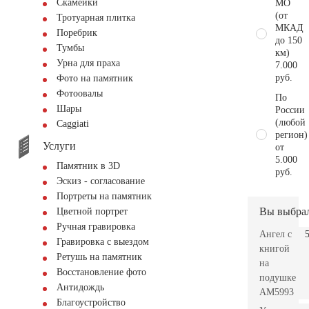
Скамейки
МО
(от
Тротуарная плитка
МКАД
Поребрик
до 150
Тумбы
км)
Урна для праха
7.000
руб.
Фото на памятник
Фотоовалы
По
Шары
России
(любой
Сaggiati
регион)
Услуги
от
5.000
Памятник в 3D
руб.
Эскиз - согласование
Портреты на памятник
Вы выбра
Цветной портрет
Ручная гравировка
Ангел с
Гравировка с выездом
книгой
Ретушь на памятник
на
Восстановление фото
подушке
Антидождь
AM5993
Благоустройство