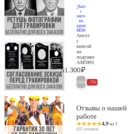
Ангел
с
книгой
на
подушке
AM5993
₽
51.300
54.000
Купить
5%
Отзывы о нашей
работе
4,9
из 5
635 отзывов