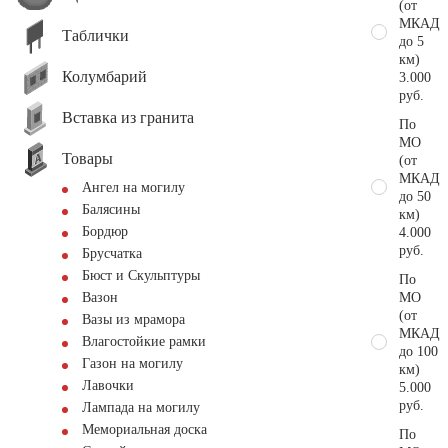
(от
МКАД
Таблички
до 5
км)
Колумбарий
3.000
руб.
Вставка из гранита
По
МО
Товары
(от
МКАД
Ангел на могилу
до 50
Балясины
км)
Бордюр
4.000
руб.
Брусчатка
Бюст и Скульптуры
По
МО
Вазон
(от
Вазы из мрамора
МКАД
Влагостойкие рамки
до 100
Газон на могилу
км)
Лавочки
5.000
руб.
Лампада на могилу
Мемориальная доска
По