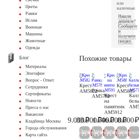
или
Цветы
наличные.
Рамки
Нашли
Ислам
дешевле?
Сообщите
Военные
и
Машины
получите
Животные
скидку.
Одежда
Похожие товары
Блог
Материалы
Эпитафии
Вопрос - Ответ
Крест
Крест
Сотрудники
Рамка
AM5822
AM5885
Сертификаты
Крест
Кал
AM5788
на
бел
Новости
памятник
AM5
Пресса о нас
AM5912
Вакансии
₽
₽
₽
₽
9.000
33.900
1.500
46.000
8.600
9.500
35.700
1.600
48.40
Кладбища Москвы
Города обслуживания
Купить
Купить
Купить
Купить
Купит
5%
5%
5%
5%
Карта сайта