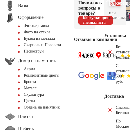
Появились
клик
корзин
Вазы
вопросы о
товаре?
или
Оформление
наличные.
Консультация
специалиста
Фотокерамика
Фото на стекле
Установка
Буквы из металла
Отзывы о компании
Скарпель и Позолота
Без
Пескоструй
установ
Бесплат
Декор на памятник
С
Акрил
установ
Композитные цветы
500
руб.
Бронза
Металл
Скульптура
Доставка
Цветы
Ордена на памятник
Самовы
Бесплат
Плитка
По
Москве
Щебень