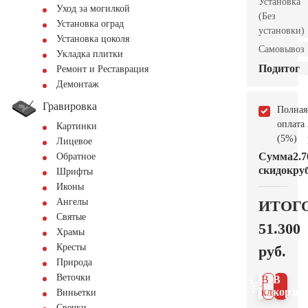
Установка
Уход за могилкой
(Без
Установка оград
установки)
Установка цоколя
Самовывоз
Укладка плитки
Подитог
Ремонт и Реставрация
Демонтаж
Гравировка
Полная
оплата
Картинки
(5%)
Лицевое
Сумма
2.7
Обратное
скидок
руб
Шрифты
Иконы
Ангелы
ИТОГ
Святые
51.300
Храмы
Кресты
руб.
Природа
Веточки
В 1
В
клик
корзин
Виньетки
Свечки