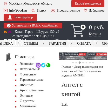
Москва и Московская область
Вызов менеджера
info@pqd.ru
Поиск
Просмотренное
Избранное
Конструктор
Установка на ВСЕХ кладбищах
0 руб.
0
0
Китай-Город - Шоурум 130 м2
Корзина
Без выходных : с 9:00 до 21:00
Выезд менеджера для
АНОВКА
ОТЗЫВЫ
ГАРАНТИЯ
ОПЛАТА
СК
оформления заказа
изготовление
Заказать выезд
памятников
+7 (495) 518-44-23
Памятники
Экономичные
Обратный звонок
Главная
>
Декор и аксессуары для
Вертикальные
памятников
>
Ангел с книгой на
Фрезерные
подушке AM5993
Горизонтальные
Ангел с
Двойные
Арки и Колонны
книгой
Элитные
С крестом
на
Маленькие