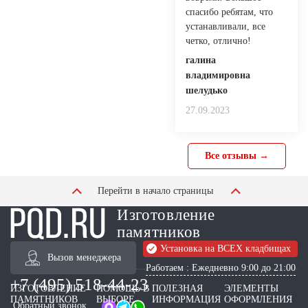
спасибо ребятам, что
устанавливали, все
четко, отлично!
галина
владимировна
шелудько
27.09.2023
Все отзывы →
Перейти в начало страницы
Изготовление
памятников
Установка на ВСЕХ кладбищах
Вызов менеджера
Работаем : Ежедневно 9:00 до 21:00
+7 (495) 518-44-23
ИЗГОТОВЛЕНИЕ
ПОМОЩЬ В
ПОЛЕЗНАЯ
ЭЛЕМЕНТЫ
ПАМЯТНИКОВ
ВЫБОРЕ
ИНФОРМАЦИЯ
ОФОРМЛЕНИЯ
Обратный звонок