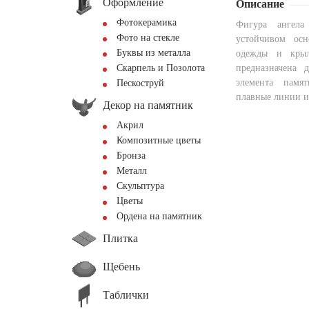
Оформление
Описание
Фотокерамика
Фигура ангела
Фото на стекле
устойчивом осн
Буквы из металла
одежды и крыл
Скарпель и Позолота
предназначена 
элемента памя
Пескоструй
плавные линии и
Декор на памятник
Акрил
Композитные цветы
Бронза
Металл
Скульптура
Цветы
Ордена на памятник
Плитка
Щебень
Таблички