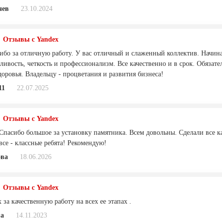
чев
23.10.2024
Отзывы с Yandex
ибо за отличную работу. У вас отличный и слаженный коллектив. Начина
жливость, четкость и профессионализм. Все качественно и в срок. Обяз
оровья. Владельцу - процветания и развития бизнеса!
11
22.07.2025
Отзывы с Yandex
 Спасибо большое за установку памятника. Всем довольны. Сделали все к
все - классные ребята! Рекомендую!
ва
18.06.2026
Отзывы с Yandex
 за качественную работу на всех ее этапах .
ва
14.11.2023