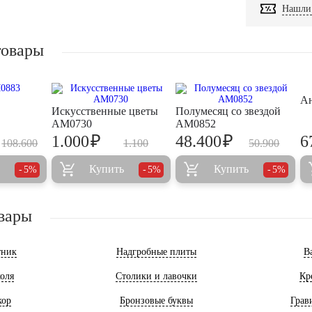
Нашли 
товары
А
Искусственные цветы
Полумесяц со звездой
AM0730
AM0852
₽
₽
1.000
48.400
6
108.600
1.100
50.900
Купить
Купить
5%
5%
5%
вары
тник
Надгробные плиты
В
оля
Столики и лавочки
Кр
кор
Бронзовые буквы
Грав