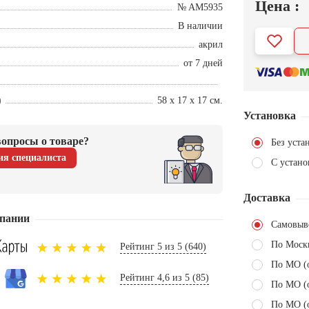
Цена :
№ AM5935
В наличии
акрил
от 7 дней
)
58 х 17 х 17 см.
Установка
опросы о товаре?
Без уста
ия специалиста
С устано
Доставка
пании
Самовыв
По Моск
Рейтинг 5 из 5 (640)
По МО (
Рейтинг 4,6 из 5 (85)
По МО (
По МО (