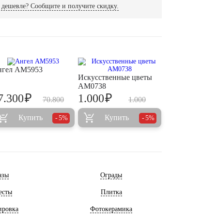
дешевле? Сообщите и получите скидку.
нгел AM5953
Искусственные цветы
AM0738
₽
₽
7.300
1.000
70.800
1.000
Купить
Купить
5%
5%
азы
Ограды
есты
Плитка
ировка
Фотокерамика