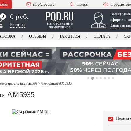
жера
info@pqd.ru
Поиск
Просмотре
Выезд мене
0 руб.
0
0
оформления
изготовление
Корзина
Заказать вы
памятников
АНОВКА
ОТЗЫВЫ
ГАРАНТИЯ
ОПЛАТА
СК
ксессуары для памятников
>
Скорбящая AM5935
ая AM5935
Полная 