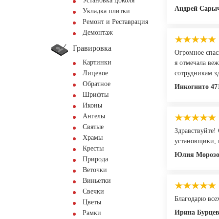
Установка цоколя
Андрей Сары
Укладка плитки
Ремонт и Реставрация
Демонтаж
Гравировка
Огромное спас
Картинки
я отмечала ве
Лицевое
сотрудникам зд
Обратное
Инкогнито 47
Шрифты
Иконы
Ангелы
Святые
Здравствуйте!
Храмы
установщики, 
Кресты
Юлия Морозо
Природа
Веточки
Виньетки
Свечки
Благодарю всех
Цветы
Ирина Бурце
Рамки