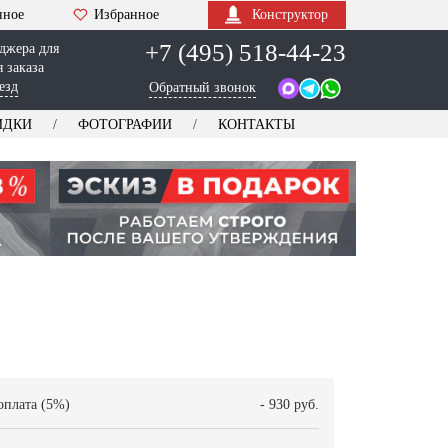
нное
Избранное
Конструктор
+7 (495) 518-44-23
джера для
 заказа
езд
Обратный звонок
ИДКИ
ФОТОГРАФИИ
КОНТАКТЫ
оплата (5%)
- 930 руб.