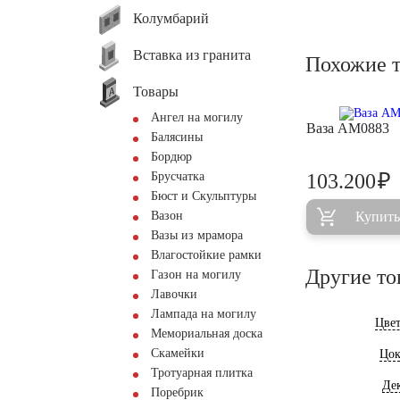
Колумбарий
Вставка из гранита
Похожие 
Товары
Ангел на могилу
Ваза AM0883
Балясины
Бордюр
₽
Брусчатка
103.200
Бюст и Скульптуры
Вазон
Купить
Вазы из мрамора
Влагостойкие рамки
Другие то
Газон на могилу
Лавочки
Лампада на могилу
Цве
Мемориальная доска
Скамейки
Цок
Тротуарная плитка
Де
Поребрик