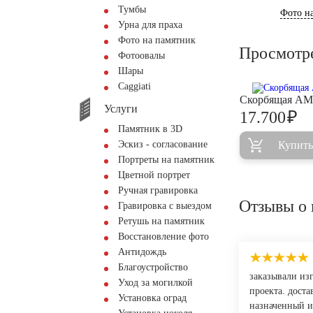
Тумбы
Фото на
Урна для праха
Фото на памятник
Просмотр
Фотоовалы
Шары
Сaggiati
Скорбящая AM
Услуги
₽
17.700
Памятник в 3D
Эскиз - согласование
Купить
Портреты на памятник
Цветной портрет
Ручная гравировка
Отзывы о 
Гравировка с выездом
Ретушь на памятник
Восстановление фото
Антидождь
Благоустройство
заказывали изг
Уход за могилкой
проекта. дост
Установка оград
назначенный из