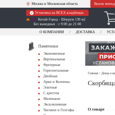
Москва и Московская область
Вызов менед
Установка на ВСЕХ кладбищах
Китай-Город - Шоурум 130 м2
Без выходных : с 9:00 до 21:00
О КОМПАНИИ
ДОСТАВКА
УСТ
Памятники
Экономичные
Вертикальные
Фрезерные
Горизонтальные
Главная
>
Декор и а
Двойные
Скорбящ
Арки и Колонны
Элитные
С крестом
Маленькие
Эксклюзивные
О товаре
Часовни и Голгофы