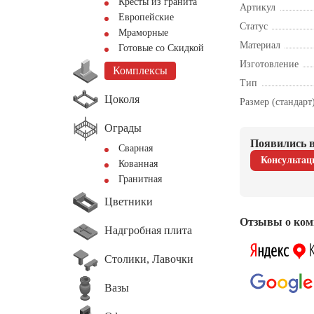
Кресты из гранита
Артикул
Европейские
Статус
Мраморные
Материал
Готовые со Скидкой
Изготовление
Комплексы
Тип
Цоколя
Размер (стандарт
Ограды
Появились в
Сварная
Консультац
Кованная
Гранитная
Цветники
Отзывы о ком
Надгробная плита
Столики, Лавочки
Вазы