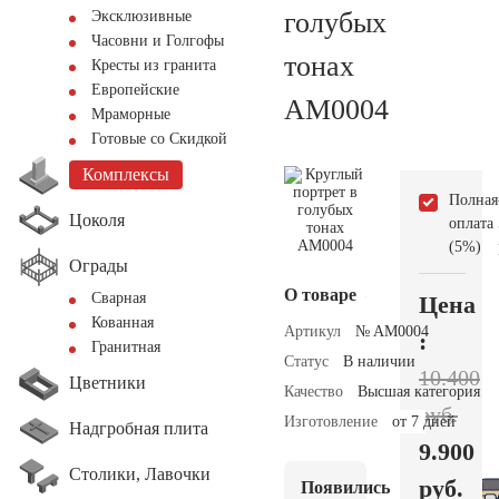
голубых
Эксклюзивные
Часовни и Голгофы
тонах
Кресты из гранита
Европейские
AM0004
Мраморные
Готовые со Скидкой
Комплексы
Полная
Цоколя
оплата
(5%)
Ограды
О товаре
Сварная
Цена
Кованная
Артикул
№ AM0004
:
Гранитная
Статус
В наличии
10.400
Цветники
Качество
Высшая категория
руб.
Изготовление
от 7 дней
Надгробная плита
9.900
Столики, Лавочки
руб.
Появились