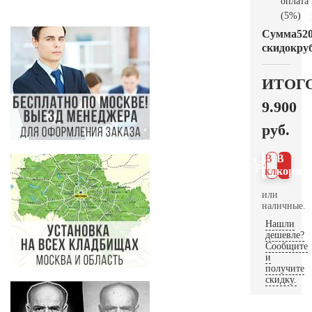
оплата
(5%)
Сумма
52
скидок
руб
ИТОГ
9.900
руб.
В 1
В
клик
корзин
или
наличные.
Нашли
дешевле?
Сообщите
и
получите
скидку.