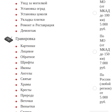
МО
Уход за могилкой
(от
Установка оград
МКАД
Установка цоколя
до 100
Укладка плитки
км)
5.000
Ремонт и Реставрация
руб.
Демонтаж
По
Гравировка
МО
(от
Картинки
МКАД
Лицевое
до 150
Обратное
км)
Шрифты
7.000
руб.
Иконы
Ангелы
По
Святые
России
(любой
Храмы
регион)
Кресты
от
Природа
5.000
Веточки
руб.
Виньетки
Свечки