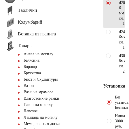
d20
6
Таблички
мм
см.
Колумбарий
104
d24
Вставка из гранита
6мм
см.
Товары
136
Ангел на могилу
d30
Балясины
8мм
см.
Бордюр
208
Брусчатка
Бюст и Скульптуры
Установка
Вазон
Вазы из мрамора
Без
Влагостойкие рамки
установ
Газон на могилу
Бесплат
Лавочки
Ниша
Лампада на могилу
3000
Мемориальная доска
руб.