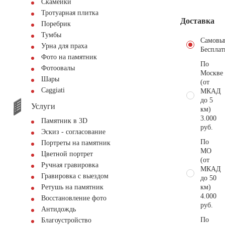
Скамейки
Тротуарная плитка
Доставка
Поребрик
Тумбы
Самовы
Урна для праха
Бесплат
Фото на памятник
По
Фотоовалы
Москве
Шары
(от
Сaggiati
МКАД
до 5
Услуги
км)
3.000
Памятник в 3D
руб.
Эскиз - согласование
По
Портреты на памятник
МО
Цветной портрет
(от
Ручная гравировка
МКАД
Гравировка с выездом
до 50
км)
Ретушь на памятник
4.000
Восстановление фото
руб.
Антидождь
По
Благоустройство