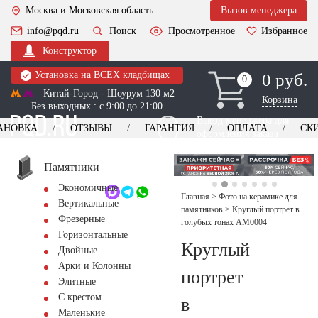
Москва и Московская область
Вызов менеджера
info@pqd.ru
Поиск
Просмотренное
Избранное
Конструктор
Установка на ВСЕХ кладбищах
0 руб.
0
0
Китай-Город - Шоурум 130 м2
Корзина
Без выходных : с 9:00 до 21:00
Выезд менеджера для
АНОВКА
ОТЗЫВЫ
ГАРАНТИЯ
ОПЛАТА
СК
оформления заказа
изготовление
Заказать выезд
памятников
+7 (495) 518-44-23
Памятники
Экономичные
Обратный звонок
Главная
>
Фото на керамике для
Вертикальные
памятников
>
Круглый портрет в
Фрезерные
голубых тонах AM0004
Горизонтальные
Круглый
Двойные
Арки и Колонны
портрет
Элитные
С крестом
в
Маленькие