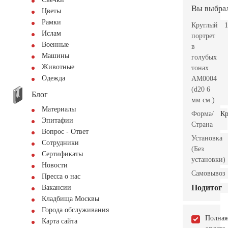
Вы выбра
Цветы
Рамки
Круглый
1
Ислам
портрет
Военные
в
Машины
голубых
Животные
тонах
Одежда
AM0004
(d20 6
Блог
мм см.)
Материалы
Форма/
Кр
Эпитафии
Страна
Вопрос - Ответ
Установка
Сотрудники
(Без
Сертификаты
установки)
Новости
Самовывоз
Пресса о нас
Подитог
Вакансии
Кладбища Москвы
Города обслуживания
Полная
Карта сайта