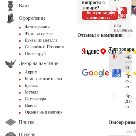
вопросы о
Вазы
товаре?
В 1
В
Консультация
клик
корзин
специалиста
Оформление
или
Фотокерамика
наличные.
Фото на стекле
Отзывы о компании
Буквы из металла
Скарпель и Позолота
Тип товара
Пескоструй
Круг
кром
Декор на памятник
от 10
Акрил
Круг
Композитные цветы
Фаце
Бронза
от 15
Металл
Круг
Скульптура
Двух
Цветы
от 12
Ордена на памятник
Плитка
Выбор разм
РАЗМ
Щебень