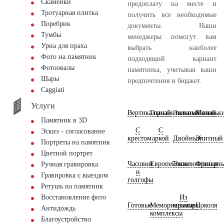
Скамейки
предоплату на месте и
Тротуарная плитка
получить все необходимые
Поребрик
документы. Наши
Тумбы
менеджеры помогут вам
Урна для праха
выбрать наиболее
Фото на памятник
подходящий вариант
Фотоовалы
памятника, учитывая ваши
Шары
предпочтения и бюджет.
Сaggiati
Услуги
Вертикальный
Горизонтальный
Экономичный
Маленьк
Памятник в 3D
С
С
Эскиз - согласование
крестом
аркой
Двойный
Элитный
Портреты на памятник
Цветной портрет
Часовни
Европейские
Эксклюзивные
Фрезерн
Ручная гравировка
и
Гравировка с выездом
голгофы
Ретушь на памятник
Из
Восстановление фото
Готовые
Мемориальные
мрамора
Цоколя
Антидождь
комплексы
Благоустройство