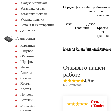
Уход за могилкой
Ограды
Цветник
Надгробная
Столики
Установка оград
плита
и
Установка цоколя
лавочки
Укладка плитки
Вазы
Декор
Ремонт и Реставрация
Таблички
Кресты
Демонтаж
из
гранита
Гравировка
Картинки
Вставка
Плитка
Ангелы
Лампады
Лицевое
Обратное
Шрифты
Отзывы о нашей
Иконы
Ангелы
работе
Святые
4,9
из 5
Храмы
635 отзывов
Кресты
Природа
Веточки
Отзывы
Виньетки
с Yandex
Свечки