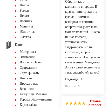
Обратилась в
Цветы
компанию впервые. В
Рамки
кратчайшие сроки все
Ислам
сделали, помогли с
Военные
выбором памятника,
Машины
оперативно учитывали
Животные
мои пожелания, ничего
не навязывали,
Одежда
установка чуть
Блог
задержалась, но не
Материалы
критично, в срок
Эпитафии
уложились. Все сделали
качественно. Менеджер
Вопрос - Ответ
Анна - само терпение и
Сотрудники
такт, спасибо ей за это!
Сертификаты
Новости
Надежда Л
Пресса о нас
07.01.2024
Вакансии
Кладбища Москвы
Города обслуживания
Отзывы
Карта сайта
с Yandex