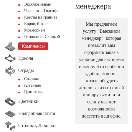
менеджера
Эксклюзивные
Часовни и Голгофы
Кресты из гранита
Мы предлагаем
Европейские
Мраморные
услугу “Выездной
Готовые со Скидкой
менеджер”, которая
позволит вам
Комплексы
оформить заказ в
Цоколя
удобное для вас время
и месте. Это особенно
Ограды
удобно, если вы
Сварная
хотите обсудить
Кованная
детали заказа с семьей
Гранитная
или друзьями, или
Цветники
если у вас нет
возможности
Надгробная плита
посетить наш офис.
Столики, Лавочки