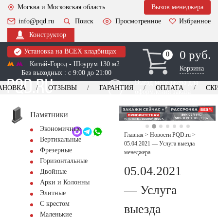
Москва и Московская область
Вызов менеджера
info@pqd.ru
Поиск
Просмотренное
Избранное
Конструктор
Установка на ВСЕХ кладбищах
0 руб.
0
0
Китай-Город - Шоурум 130 м2
Корзина
Без выходных : с 9:00 до 21:00
Выезд менеджера для
АНОВКА
ОТЗЫВЫ
ГАРАНТИЯ
ОПЛАТА
СК
оформления заказа
изготовление
Заказать выезд
памятников
+7 (495) 518-44-23
Памятники
Экономичные
Обратный звонок
Главная
>
Новости PQD.ru
>
Вертикальные
05.04.2021 — Услуга выезда
Фрезерные
менеджера
Горизонтальные
05.04.2021
Двойные
Арки и Колонны
— Услуга
Элитные
С крестом
выезда
Маленькие