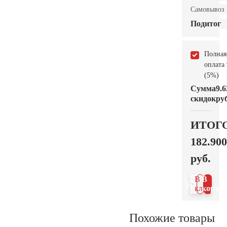
Самовывоз
Подитог
Полная
оплата
(5%)
Сумма
9.6
скидок
руб
ИТОГ
182.900
руб.
В 1
В
клик
корзин
Похожие товары