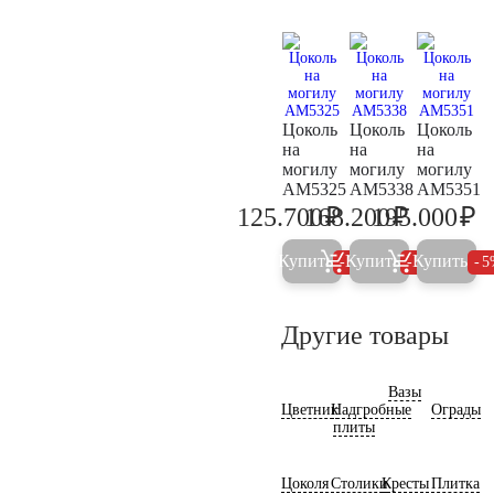
Цоколь
Цоколь
Цоколь
на
на
на
могилу
могилу
могилу
AM5325
AM5338
AM5351
₽
₽
₽
125.700
168.200
195.000
132.300
177.100
20
Купить
Купить
Купить
5%
5%
5
Другие товары
Вазы
Цветник
Надгробные
Ограды
плиты
Цоколя
Столики
Кресты
Плитка