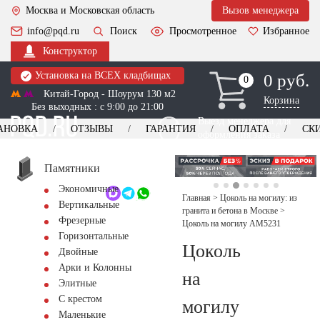
Москва и Московская область
Вызов менеджера
info@pqd.ru
Поиск
Просмотренное
Избранное
Конструктор
Установка на ВСЕХ кладбищах
0 руб.
0
0
Китай-Город - Шоурум 130 м2
Корзина
Без выходных : с 9:00 до 21:00
Выезд менеджера для
АНОВКА
ОТЗЫВЫ
ГАРАНТИЯ
ОПЛАТА
СК
оформления заказа
изготовление
Заказать выезд
памятников
+7 (495) 518-44-23
Памятники
Экономичные
Обратный звонок
Главная
>
Цоколь на могилу: из
Вертикальные
гранита и бетона в Москве
>
Фрезерные
Цоколь на могилу AM5231
Горизонтальные
Цоколь
Двойные
Арки и Колонны
на
Элитные
С крестом
могилу
Маленькие