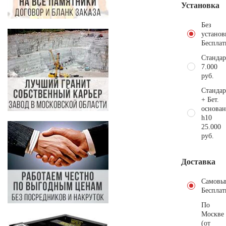
Установка
Без
установ
Бесплат
Стандар
7.000
руб.
Стандар
+ Бет.
основан
h10
25.000
руб.
Доставка
Самовы
Бесплат
По
Москве
(от