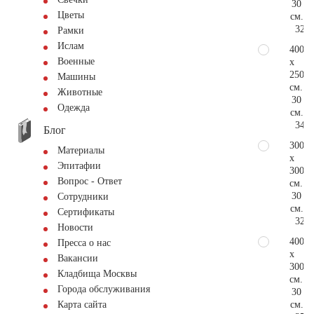
30
Цветы
см.
320.
Рамки
Ислам
400
Военные
x
250
Машины
см.
Животные
30
Одежда
см.
347.
Блог
300
Материалы
x
Эпитафии
300
Вопрос - Ответ
см.
30
Сотрудники
см.
Сертификаты
320.
Новости
400
Пресса о нас
x
Вакансии
300
Кладбища Москвы
см.
Города обслуживания
30
см.
Карта сайта