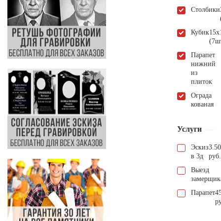
Столбики
Кубик
15х
(7ш
Парапет
нижний
из
плиток
Ограда
кованая
Услуги
Эскиз
3.5
в 3д
руб.
Выезд
замерщик
Парапет
4
р