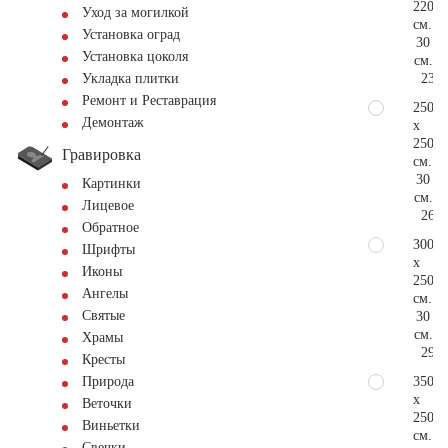
220
Уход за могилкой
см.
Установка оград
30
Установка цоколя
см.
235.
Укладка плитки
Ремонт и Реставрация
250
Демонтаж
x
250
Гравировка
см.
30
Картинки
см.
Лицевое
267.
Обратное
300
Шрифты
x
Иконы
250
Ангелы
см.
Святые
30
см.
Храмы
294.
Кресты
350
Природа
x
Веточки
250
Виньетки
см.
Свечки