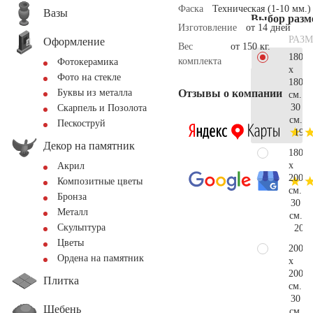
Фаска
Техническая (1-10 мм.)
Вазы
Выбор разм
Изготовление
от 14 дней
РАЗМ
Оформление
Вес
от 150 кг.
180
комплекта
Фотокерамика
x
Фото на стекле
180
Отзывы о компании
Буквы из металла
см.
30
Скарпель и Позолота
см.
Пескоструй
192.
Декор на памятник
180
x
Акрил
200
Композитные цветы
см.
Бронза
30
Металл
см.
Скульптура
203.
Цветы
200
Ордена на памятник
x
200
Плитка
см.
30
Щебень
см.