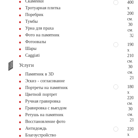
Скамейки
400
x
Тротуарная плитка
200
Поребрик
см.
Тумбы
30
Урна для праха
см.
Фото на памятник
320.
Фотоовалы
190
Шары
x
Сaggiati
210
см.
Услуги
30
см.
Памятник в 3D
213.
Эскиз - согласование
180
Портреты на памятник
x
Цветной портрет
220
Ручная гравировка
см.
Гравировка с выездом
30
см.
Ретушь на памятник
213.
Восстановление фото
Антидождь
220
x
Благоустройство