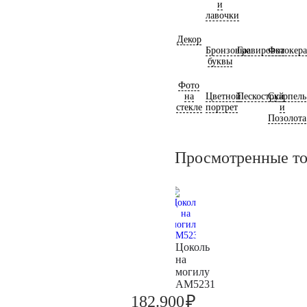
и
лавочки
Декор
Бронзовые
Гравировка
Фотокер
буквы
Фото
на
Цветной
Пескоструй
Скарпель
стекле
портрет
и
Позолота
Просмотренные т
Цоколь
на
могилу
AM5231
₽
182.900
192.500