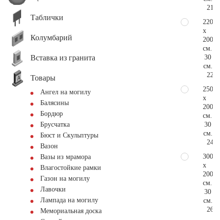
213.
Таблички
220
x
Колумбарий
200
см.
Вставка из гранита
30
см.
224.
Товары
250
Ангел на могилу
x
Балясины
200
Бордюр
см.
30
Брусчатка
см.
Бюст и Скульптуры
240.
Вазон
300
Вазы из мрамора
x
Влагостойкие рамки
200
Газон на могилу
см.
Лавочки
30
Лампада на могилу
см.
267.
Мемориальная доска