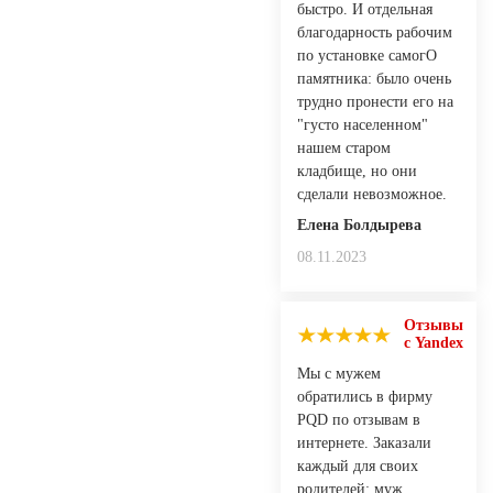
быстро. И отдельная
благодарность рабочим
по установке самогО
памятника: было очень
трудно пронести его на
"густо населенном"
нашем старом
кладбище, но они
сделали невозможное.
Елена Болдырева
08.11.2023
Отзывы
с Yandex
Мы с мужем
обратились в фирму
PQD по отзывам в
интернете. Заказали
каждый для своих
родителей: муж