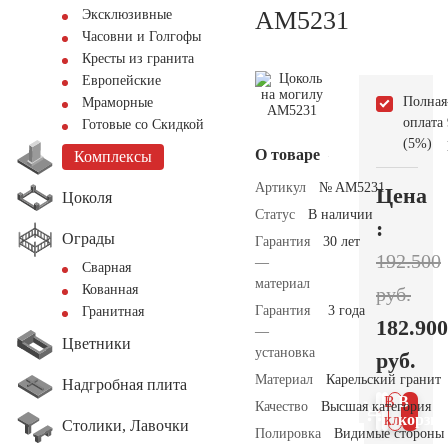
AM5231
Эксклюзивные
Часовни и Голгофы
Кресты из гранита
Европейские
Полная
Мраморные
оплата
Готовые со Скидкой
(5%)
О товаре
Комплексы
Артикул
№ AM5231
Цена
Цоколя
Статус
В наличии
:
Ограды
Гарантия
30 лет
192.500
—
Сварная
материал
Кованная
руб.
Гарантия
3 года
Гранитная
182.900
—
Цветники
установка
руб.
Материал
Карельский гранит
Надгробная плита
В 1
В
Качество
Высшая категория
клик
корзин
Столики, Лавочки
Полировка
Видимые стороны