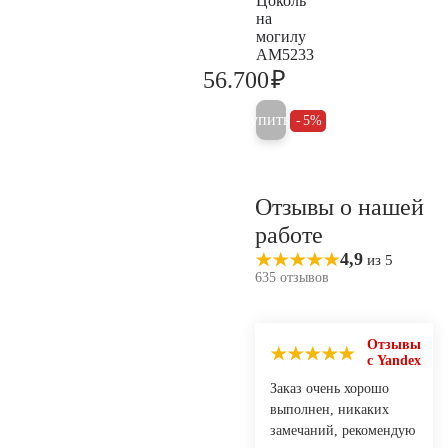
Цоколь
на
могилу
AM5233
₽
56.700
59.700
Купить
5%
Отзывы о нашей
работе
4,9
из 5
635 отзывов
Отзывы
с Yandex
Заказ очень хорошо
выполнен, никаких
замечаний, рекомендую