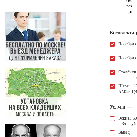
свой
разме
цокол
:
Комплектаци
Поребрик
Поребрик
Столбики
Шары
1
АМ5561
(
Услуги
Эскиз
3.5
в 3д
руб.
Выезд