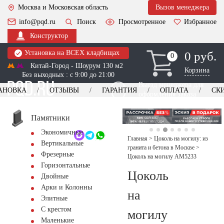
Москва и Московская область
Вызов менеджера
info@pqd.ru
Поиск
Просмотренное
Избранное
Конструктор
Установка на ВСЕХ кладбищах
0 руб.
0
0
Китай-Город - Шоурум 130 м2
Корзина
Без выходных : с 9:00 до 21:00
Выезд менеджера для
АНОВКА
ОТЗЫВЫ
ГАРАНТИЯ
ОПЛАТА
СК
оформления заказа
изготовление
Заказать выезд
памятников
+7 (495) 518-44-23
Памятники
Экономичные
Обратный звонок
Главная
>
Цоколь на могилу: из
Вертикальные
гранита и бетона в Москве
>
Фрезерные
Цоколь на могилу AM5233
Горизонтальные
Цоколь
Двойные
Арки и Колонны
на
Элитные
С крестом
могилу
Маленькие