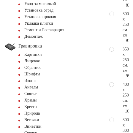
Уход за могилкой
82.
Установка оград
300
Установка цоколя
x
Укладка плитки
250
см.
Ремонт и Реставрация
см.
Демонтаж
91.
Гравировка
350
x
Картинки
250
Лицевое
см.
Обратное
см.
Шрифты
99.
Иконы
400
Ангелы
x
Святые
250
Храмы
см.
см.
Кресты
107.
Природа
300
Веточки
x
Виньетки
300
Свечки