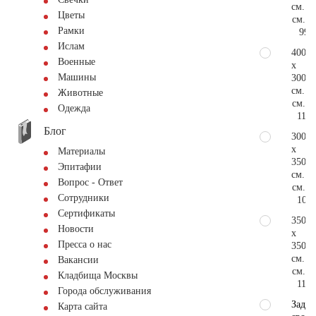
см.
Цветы
см.
Рамки
99.
Ислам
400
Военные
x
Машины
300
см.
Животные
см.
Одежда
116.
Блог
300
x
Материалы
350
Эпитафии
см.
Вопрос - Ответ
см.
Сотрудники
107.
Сертификаты
350
Новости
x
Пресса о нас
350
см.
Вакансии
см.
Кладбища Москвы
116.
Города обслуживания
Задат
Карта сайта