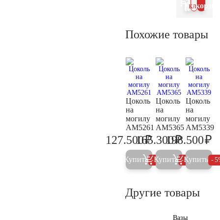
клик
корзин
Похожие товары
Цоколь
Цоколь
Цоколь
на
на
на
могилу
могилу
могилу
AM5261
AM5365
AM5339
₽
₽
₽
127.500
165.300
198.500
134.200
174.000
20
Купить
Купить
Купить
5%
5%
5
Другие товары
Вазы