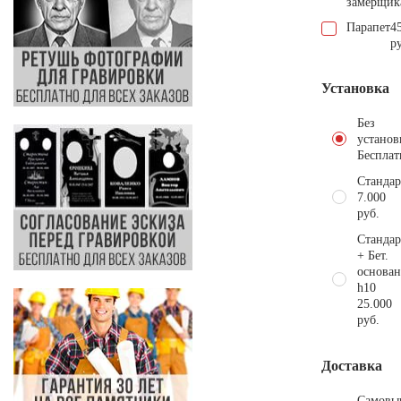
замерщик
Парапет
4
р
Установка
Без
установ
Бесплат
Стандар
7.000
руб.
Стандар
+ Бет.
основан
h10
25.000
руб.
Доставка
Самовы