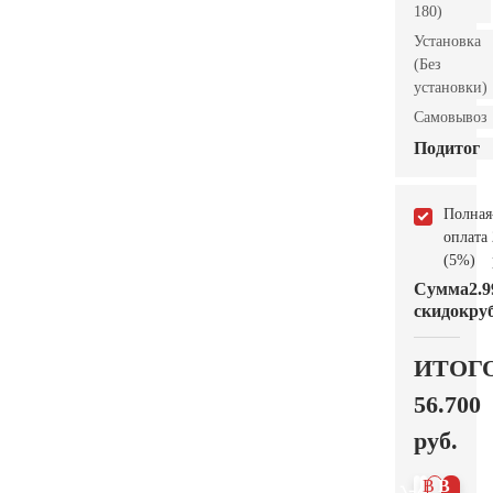
180)
Установка
(Без
установки)
Самовывоз
Подитог
Полная
оплата
(5%)
Сумма
2.9
скидок
руб
ИТОГ
56.700
руб.
В 1
В