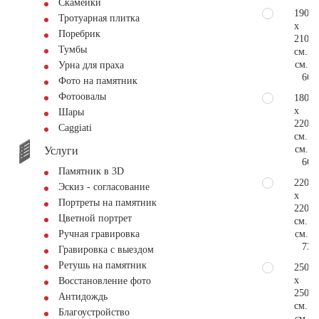
Скамейки
190
Тротуарная плитка
x
Поребрик
210
Тумбы
см.
см.
Урна для праха
66.
Фото на памятник
Фотоовалы
180
x
Шары
220
Сaggiati
см.
см.
Услуги
66.
Памятник в 3D
220
Эскиз - согласование
x
Портреты на памятник
220
Цветной портрет
см.
см.
Ручная гравировка
73.
Гравировка с выездом
Ретушь на памятник
250
x
Восстановление фото
250
Антидождь
см.
Благоустройство
см.