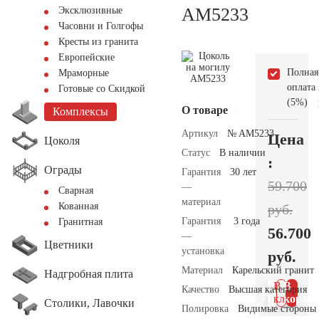
AM5233
Эксклюзивные
Часовни и Голгофы
Кресты из гранита
Европейские
Полная
Мраморные
оплата
Готовые со Скидкой
(5%)
О товаре
Комплексы
Артикул
№ AM5233
Цена
Цоколя
Статус
В наличии
:
Ограды
Гарантия
30 лет
59.700
—
Сварная
материал
Кованная
руб.
Гарантия
3 года
Гранитная
56.700
—
Цветники
установка
руб.
Материал
Карельский гранит
Надгробная плита
В 1
В
Качество
Высшая категория
клик
корзин
Столики, Лавочки
Полировка
Видимые стороны