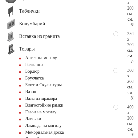
x
200
Таблички
см.
см.
Колумбарий
69.
250
Вставка из гранита
x
200
Товары
см.
см.
Ангел на могилу
74.
Балясины
300
Бордюр
x
Брусчатка
200
Бюст и Скульптуры
см.
Вазон
см.
82.
Вазы из мрамора
Влагостойкие рамки
400
Газон на могилу
x
200
Лавочки
см.
Лампада на могилу
см.
Мемориальная доска
99.