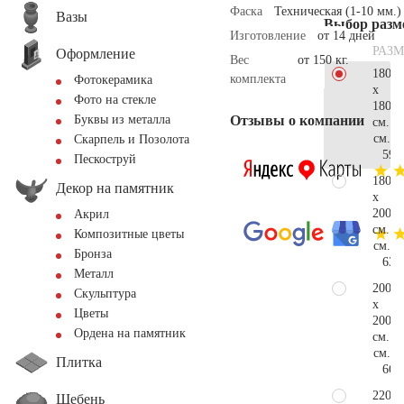
Фаска
Техническая (1-10 мм.)
Вазы
Выбор разм
Изготовление
от 14 дней
РАЗМ
Оформление
Вес
от 150 кг.
180
комплекта
Фотокерамика
x
Фото на стекле
180
Отзывы о компании
Буквы из металла
см.
см.
Скарпель и Позолота
59.
Пескоструй
180
Декор на памятник
x
200
Акрил
см.
Композитные цветы
см.
Бронза
63.
Металл
200
Скульптура
x
Цветы
200
Ордена на памятник
см.
см.
Плитка
66.
220
Щебень