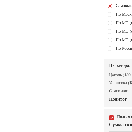
Самовыв
По Моск
По МО (
По МО (
По МО (
По Росси
Вы выбрал
Цоколь (180 
Установка (Б
Самовывоз
Подитог
Полная 
Сумма ски