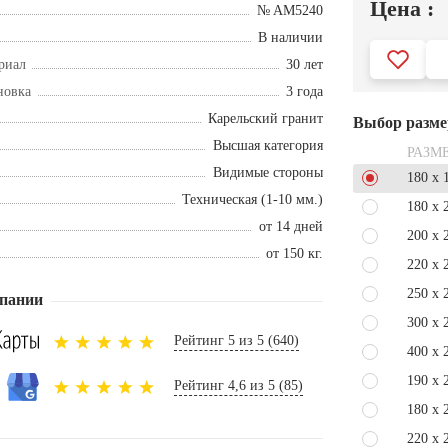
Цена :
№ AM5240
В наличии
риал
30 лет
новка
3 года
Карельский гранит
Выбор разме
Высшая категория
РАЗМ
Видимые стороны
180 x 
Техническая (1-10 мм.)
180 x 
от 14 дней
200 x 
от 150 кг.
220 x 
250 x 
пании
300 x 
Рейтинг 5 из 5 (640)
400 x 
190 x 
Рейтинг 4,6 из 5 (85)
180 x 
220 x 