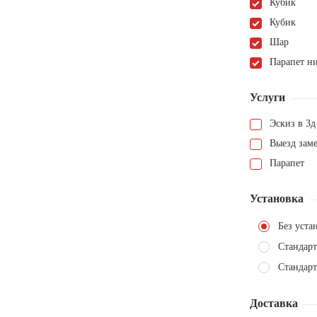
Кубик
Кубик
Шар
Парапет н
Услуги
Эскиз в 3д
Выезд зам
Парапет
Установка
Без уста
Стандарт
Стандарт
Доставка