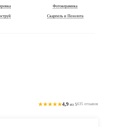
ировка
Фотокерамика
оструй
Скарпель и Позолота
4,9
635 отзывов
из 5