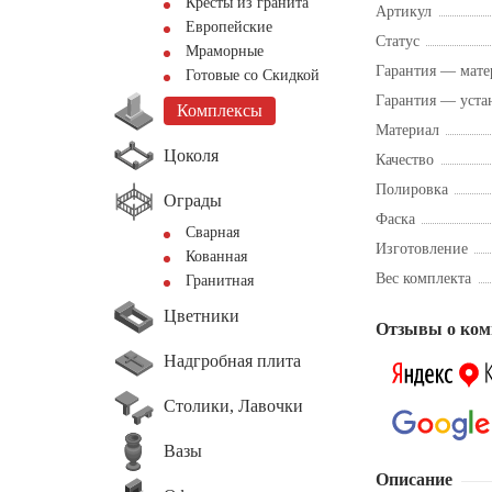
Кресты из гранита
Артикул
Европейские
Статус
Мраморные
Гарантия — мате
Готовые со Скидкой
Гарантия — уста
Комплексы
Материал
Цоколя
Качество
Полировка
Ограды
Фаска
Сварная
Изготовление
Кованная
Вес комплекта
Гранитная
Цветники
Отзывы о ком
Надгробная плита
Столики, Лавочки
Вазы
Описание