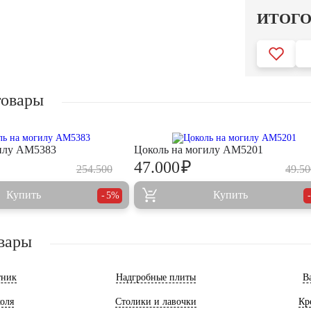
ИТОГ
товары
гилу AM5383
Цоколь на могилу AM5201
₽
47.000
254.500
49.50
Купить
Купить
5%
вары
тник
Надгробные плиты
В
оля
Столики и лавочки
Кр