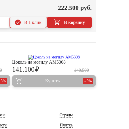
О
222.500 руб.
В 1 клик
В корзину
Цоколь на могилу AM5308
₽
141.100
0
148.500
Купить
5%
5%
азы
Ограды
есты
Плитка