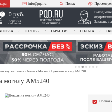
жера
info@pqd.ru
Поиск
Просмотре
Выезд мене
0 руб.
0
0
оформления
изготовление
Корзина
Заказать вы
памятников
АНОВКА
ОТЗЫВЫ
ГАРАНТИЯ
ОПЛАТА
СК
 могилу: из гранита и бетона в Москве
>
Цоколь на могилу AM5240
а могилу AM5240
Полная 