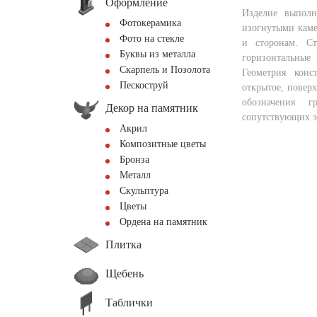
Оформление
Изделие выполн
Фотокерамика
изогнутыми кам
Фото на стекле
и сторонам. С
Буквы из металла
горизонтальны
Скарпель и Позолота
Геометрия конс
Пескоструй
открытое, поверх
обозначения 
Декор на памятник
сопутствующих э
Акрил
Композитные цветы
Бронза
Металл
Скульптура
Цветы
Ордена на памятник
Плитка
Щебень
Таблички