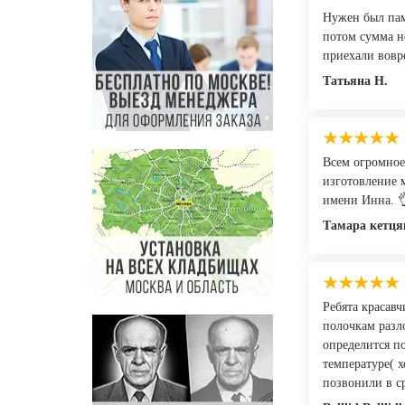
Нужен был пам
потом сумма не
приехали вовре
Татьяна Н.
Всем огромное 
изготовление м
имени Инна. 
Тамара кетця
Ребята красавч
полочкам разл
определится по
температуре( х
позвонили в ср