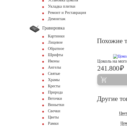
Установка цоколя
Укладка плитки
Ремонт и Реставрация
Демонтаж
Гравировка
Картинки
Похожие 
Лицевое
Обратное
Шрифты
Цоколь на мо
Иконы
₽
241.800
Ангелы
Святые
Храмы
Кресты
Природа
Другие то
Веточки
Виньетки
Свечки
Цве
Цветы
Цок
Рамки