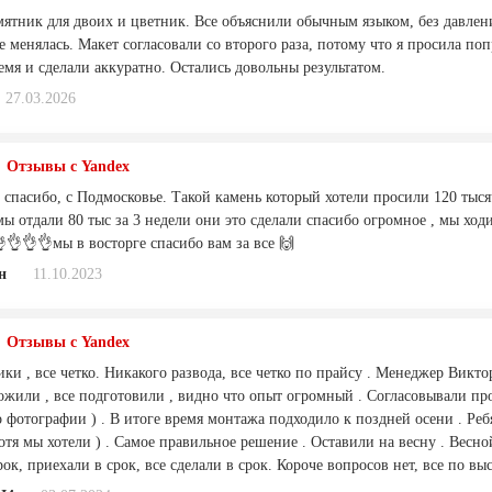
ятник для двоих и цветник. Все объяснили обычным языком, без давлени
 менялась. Макет согласовали со второго раза, потому что я просила поп
мя и сделали аккуратно. Остались довольны результатом.
27.03.2026
Отзывы с Yandex
спасибо, с Подмосковье. Такой камень который хотели просили 120 тысяч
ы отдали 80 тыс за 3 недели они это сделали спасибо огромное , мы ход
👌👌👌мы в восторге спасибо вам за все 🙌
н
11.10.2023
Отзывы с Yandex
ики , все четко. Никакого развода, все четко по прайсу . Менеджер Викт
ожили , все подготовили , видно что опыт огромный . Согласовывали про
 фотографии ) . В итоге время монтажа подходило к поздней осени . Реб
отя мы хотели ) . Самое правильное решение . Оставили на весну . Весн
ок, приехали в срок, все сделали в срок. Короче вопросов нет, все по в