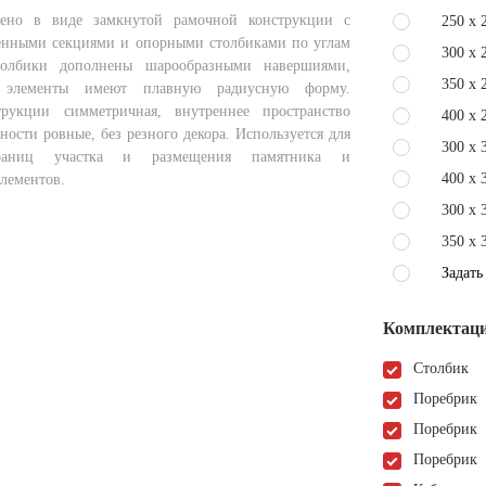
ено в виде замкнутой рамочной конструкции с
250 x 
енными секциями и опорными столбиками по углам
300 x 
толбики дополнены шарообразными навершиями,
350 x 
е элементы имеют плавную радиусную форму.
трукции симметричная, внутреннее пространство
400 x 
ности ровные, без резного декора. Используется для
300 x 
границ участка и размещения памятника и
400 x 
лементов.
300 x 
350 x 
Задать
Комплектаци
Столбик
Поребрик
Поребрик
Поребрик