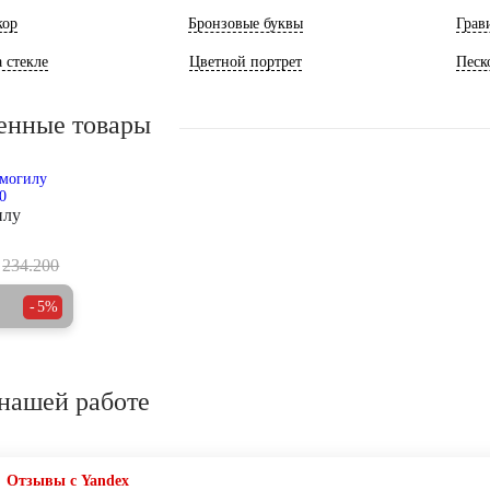
кор
Бронзовые буквы
Грав
 стекле
Цветной портрет
Песк
енные товары
илу
234.200
5%
нашей работе
Отзывы с Yandex