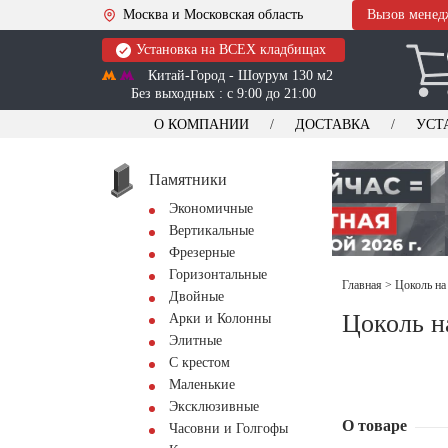
Москва и Московская область
Вызов менед
Установка на ВСЕХ кладбищах
Китай-Город - Шоурум 130 м2
Без выходных : с 9:00 до 21:00
О КОМПАНИИ
ДОСТАВКА
УСТ
Памятники
Экономичные
Вертикальные
Фрезерные
Горизонтальные
Главная
>
Цоколь на
Двойные
Цоколь н
Арки и Колонны
Элитные
С крестом
Маленькие
Эксклюзивные
О товаре
Часовни и Голгофы