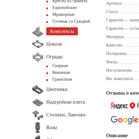
Кресты из гранита
Артикул
Европейские
Статус
Мраморные
Гарантия — мате
Готовые со Скидкой
Гарантия — уста
Комплексы
Материал
Цоколя
Качество
Полировка
Ограды
Фаска
Сварная
Изготовление
Кованная
Вес комплекта
Гранитная
Цветники
Отзывы о ком
Надгробная плита
Столики, Лавочки
Вазы
Описание