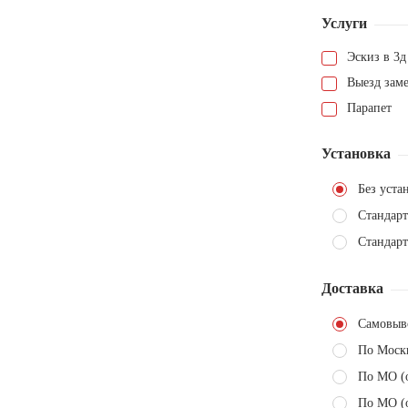
Услуги
Эскиз в 3д
Выезд зам
Парапет
Установка
Без уста
Стандарт
Стандарт
Доставка
Самовыв
По Моск
По МО (
По МО (