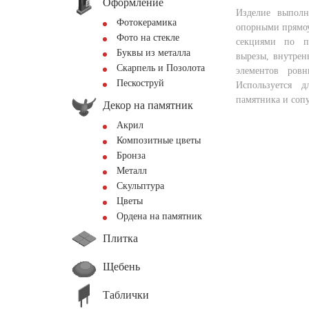
Оформление
Изделие выполн
Фотокерамика
опорными прямо
Фото на стекле
секциями по п
Буквы из металла
вырезы, внутрен
Скарпель и Позолота
элементов ровн
Пескоструй
Используется 
памятника и соп
Декор на памятник
Акрил
Композитные цветы
Бронза
Металл
Скульптура
Цветы
Ордена на памятник
Плитка
Щебень
Таблички