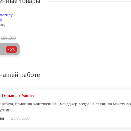
енные товары
илу
189.500
5%
нашей работе
Отзывы с Yandex
ребята, памятник качественный, менеджер всегда на связи, по макету вс
ругими
ва
21.08.2025