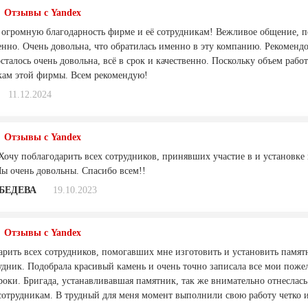
Отзывы с Yandex
 огромную благодарность фирме и её сотрудникам! Вежливое общение, по
венно. Очень довольна, что обратилась именно в эту компанию. Рекоменд
сталось очень довольна, всё в срок и качественно. Поскольку объем раб
кам этой фирмы. Всем рекомендую!
11.12.2024
Отзывы с Yandex
Хочу поблагодарить всех сотрудников, принявших участие в и установке 
Мы очень довольны. Спасибо всем!!
БЕДЕВА
19.10.2023
Отзывы с Yandex
арить всех сотрудников, помогавших мне изготовить и установить памя
дник. Подобрала красивый камень и очень точно записала все мои пожел
роки. Бригада, устанавливавшая памятник, так же внимательно отнесла
сотрудникам. В трудный для меня момент выполнили свою работу четко и