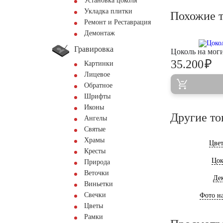
Установка цоколя
Укладка плитки
Похожие 
Ремонт и Реставрация
Демонтаж
Гравировка
Цоколь на мо
₽
35.200
Картинки
Лицевое
Обратное
Шрифты
Иконы
Другие то
Ангелы
Святые
Храмы
Цве
Кресты
Цок
Природа
Веточки
Де
Виньетки
Свечки
Фото на
Цветы
Рамки