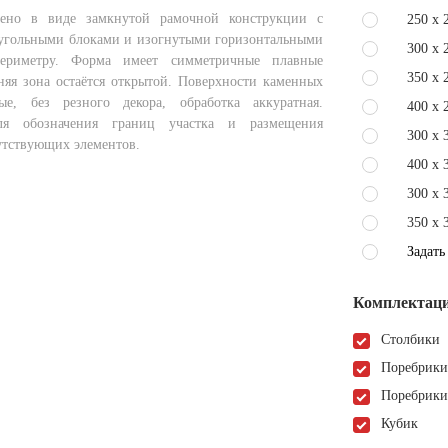
ено в виде замкнутой рамочной конструкции с
250 x 
угольными блоками и изогнутыми горизонтальными
300 x 
ериметру. Форма имеет симметричные плавные
350 x 
няя зона остаётся открытой. Поверхности каменных
ые, без резного декора, обработка аккуратная.
400 x 
для обозначения границ участка и размещения
300 x 
утствующих элементов.
400 x 
300 x 
350 x 
Задать
Комплектаци
Столбики
Поребрики
Поребрики
Кубик