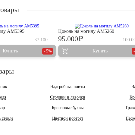
товары
гилу AM5395
Цоколь на могилу AM5260
₽
95.000
37.100
100.0
Купить
Купить
5%
вары
тник
Надгробные плиты
В
оля
Столики и лавочки
Кр
кор
Бронзовые буквы
Грав
 стекле
Цветной портрет
Песк