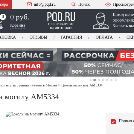
жера
info@pqd.ru
Поиск
Просмотре
Выезд мене
0 руб.
0
0
оформления
изготовление
Корзина
Заказать вы
памятников
АНОВКА
ОТЗЫВЫ
ГАРАНТИЯ
ОПЛАТА
СК
 могилу: из гранита и бетона в Москве
>
Цоколь на могилу AM5334
а могилу AM5334
Полная 