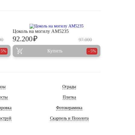
Цоколь на могилу AM5235
₽
92.200
00
97.000
Купить
5%
5%
азы
Ограды
есты
Плитка
ировка
Фотокерамика
оструй
Скарпель и Позолота