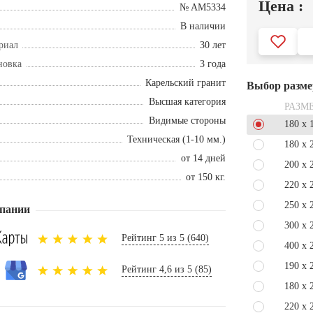
Цена :
№ AM5334
В наличии
риал
30 лет
новка
3 года
Карельский гранит
Выбор разме
Высшая категория
РАЗМ
Видимые стороны
180 x 
Техническая (1-10 мм.)
180 x 
от 14 дней
200 x 
от 150 кг.
220 x 
250 x 
пании
300 x 
Рейтинг 5 из 5 (640)
400 x 
190 x 
Рейтинг 4,6 из 5 (85)
180 x 
220 x 