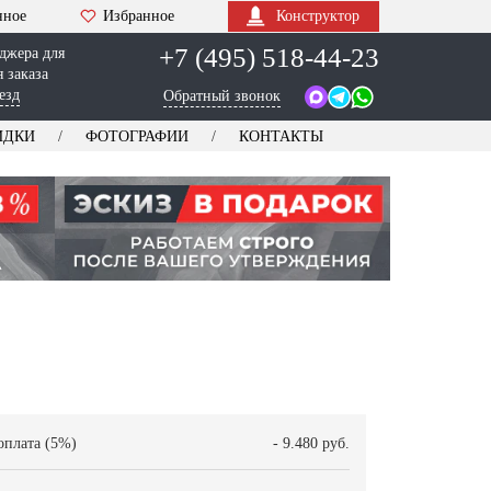
нное
Избранное
Конструктор
+7 (495) 518-44-23
джера для
 заказа
езд
Обратный звонок
ИДКИ
ФОТОГРАФИИ
КОНТАКТЫ
оплата (5%)
- 9.480 руб.