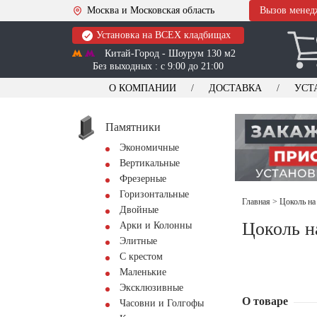
Москва и Московская область
Вызов менед
Установка на ВСЕХ кладбищах
Китай-Город - Шоурум 130 м2
Без выходных : с 9:00 до 21:00
О КОМПАНИИ
ДОСТАВКА
УСТ
Памятники
Экономичные
Вертикальные
Фрезерные
Горизонтальные
Главная
>
Цоколь на
Двойные
Цоколь н
Арки и Колонны
Элитные
С крестом
Маленькие
Эксклюзивные
О товаре
Часовни и Голгофы