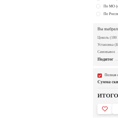
По МО (
По Росси
Вы выбрал
Цоколь (180 
Установка (Б
Самовывоз
Подитог
Полная 
Сумма ски
ИТОГ