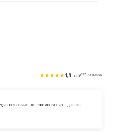
4,9
635 отзывов
из 5
егда согласовали ,по стоимости очень дешево