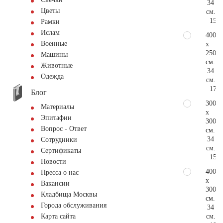
34
Цветы
см.
158.
Рамки
Ислам
400
Военные
x
250
Машины
см.
Животные
34
Одежда
см.
171.
Блог
300
Материалы
x
Эпитафии
300
Вопрос - Ответ
см.
34
Сотрудники
см.
Сертификаты
158.
Новости
400
Пресса о нас
x
Вакансии
300
Кладбища Москвы
см.
Города обслуживания
34
см.
Карта сайта