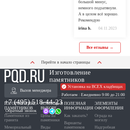
большой минус,
немного подзатянули.
А в целом всё хорошо.
Рекомендую
irina h.
04.11.2023
Все отзывы →
Перейти в начало страницы
Изготовление
памятников
Установка на ВСЕХ кладбищах
Вызов менеджера
Работаем : Ежедневно 9:00 до 21:00
+7 (495) 518-44-23
ИЗГОТОВЛЕНИЕ
ПОМОЩЬ В
ПОЛЕЗНАЯ
ЭЛЕМЕНТЫ
ПАМЯТНИКОВ
ВЫБОРЕ
ИНФОРМАЦИЯ
ОФОРМЛЕНИЯ
Обратный звонок
Памятники из
Цены на
Как заказать?
Ограда на
гранита
памятники
могилу
Варианты
Мемориальный
Виды
памятников
Надгробная