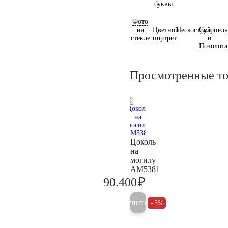
буквы
Фото
на
Цветной
Пескоструй
Скарпель
стекле
портрет
и
Позолота
Просмотренные т
Цоколь
на
могилу
AM5381
₽
90.400
95.200
Купить
5%