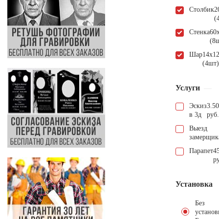
Столбик
2
(
Стенка
60
(8
Шар
14х1
(4шт)
Услуги
Эскиз
3.5
в 3д
руб.
Выезд
замерщик
Парапет
4
р
Установка
Без
установ