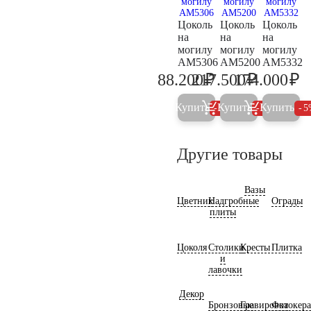
Цоколь
Цоколь
Цоколь
на
на
на
могилу
могилу
могилу
AM5306
AM5200
AM5332
₽
₽
₽
88.200
217.500
174.000
92.800
228.900
18
Купить
Купить
Купить
5%
5%
5
Другие товары
Вазы
Цветник
Надгробные
Ограды
плиты
Цоколя
Столики
Кресты
Плитка
и
лавочки
Декор
Бронзовые
Гравировка
Фотокер