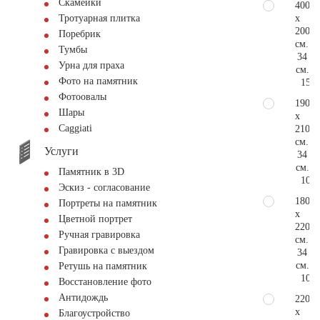
Скамейки
400
x
Тротуарная плитка
200
Поребрик
см.
Тумбы
34
Урна для праха
см.
Фото на памятник
158.
Фотоовалы
190
Шары
x
Сaggiati
210
см.
Услуги
34
см.
Памятник в 3D
105.
Эскиз - согласование
180
Портреты на памятник
x
Цветной портрет
220
Ручная гравировка
см.
Гравировка с выездом
34
см.
Ретушь на памятник
105.
Восстановление фото
Антидождь
220
x
Благоустройство