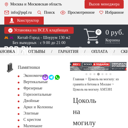
Москва и Московская область
Вызов менеджера
info@pqd.ru
Поиск
Просмотренное
Избранное
Конструктор
Установка на ВСЕХ кладбищах
0 руб.
0
0
Китай-Город - Шоурум 130 м2
Корзина
Без выходных : с 9:00 до 21:00
Выезд менеджера для
АНОВКА
ОТЗЫВЫ
ГАРАНТИЯ
ОПЛАТА
СК
оформления заказа
изготовление
Заказать выезд
памятников
+7 (495) 518-44-23
Памятники
Экономичные
Обратный звонок
Главная
>
Цоколь на могилу: из
Вертикальные
гранита и бетона в Москве
>
Фрезерные
Цоколь на могилу AM5381
Горизонтальные
Цоколь
Двойные
Арки и Колонны
на
Элитные
С крестом
могилу
Маленькие