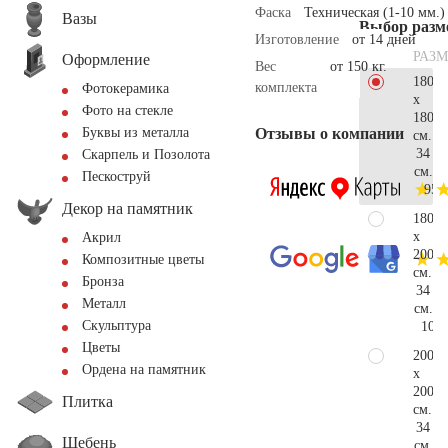
Фаска
Техническая (1-10 мм.)
Вазы
Выбор разм
Изготовление
от 14 дней
РАЗМ
Оформление
Вес
от 150 кг.
180
комплекта
Фотокерамика
x
Фото на стекле
180
Отзывы о компании
Буквы из металла
см.
34
Скарпель и Позолота
см.
Пескоструй
95.
Декор на памятник
180
x
Акрил
200
Композитные цветы
см.
Бронза
34
Металл
см.
Скульптура
100.
Цветы
200
Ордена на памятник
x
200
Плитка
см.
34
Щебень
см.