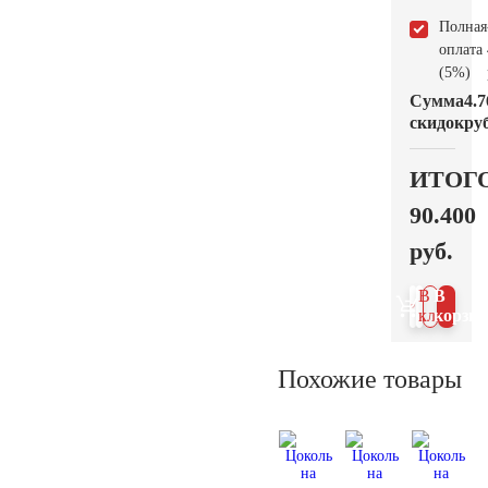
Полная
оплата
(5%)
Сумма
4.7
скидок
руб
ИТОГ
90.400
руб.
В 1
В
клик
корзин
Похожие товары