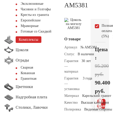
AM5381
Эксклюзивные
Часовни и Голгофы
Кресты из гранита
Европейские
Полная
Мраморные
оплата
Готовые со Скидкой
(5%)
О товаре
Комплексы
Артикул
№ AM5381
Цена
Цоколя
Статус
В наличии
:
Ограды
Гарантия
30 лет
95.200
—
Сварная
материал
Кованная
руб.
Гарантия
3 года
Гранитная
90.400
—
Цветники
установка
руб.
Материал
Карельский гранит
Надгробная плита
В 1
В
Качество
Высшая категория
клик
корзин
Столики, Лавочки
Полировка
Видимые стороны