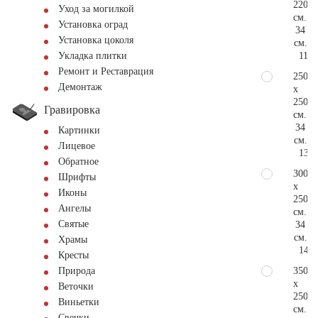
220
Уход за могилкой
см.
Установка оград
34
Установка цоколя
см.
116.
Укладка плитки
Ремонт и Реставрация
250
Демонтаж
x
250
Гравировка
см.
34
Картинки
см.
Лицевое
132.
Обратное
300
Шрифты
x
Иконы
250
Ангелы
см.
Святые
34
см.
Храмы
145.
Кресты
350
Природа
x
Веточки
250
Виньетки
см.
Свечки