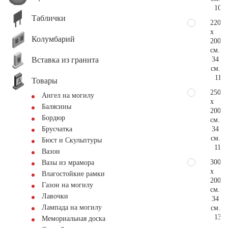
105.
Таблички
220
x
Колумбарий
200
см.
Вставка из гранита
34
см.
111.
Товары
250
Ангел на могилу
x
Балясины
200
Бордюр
см.
34
Брусчатка
см.
Бюст и Скульптуры
119.
Вазон
300
Вазы из мрамора
x
Влагостойкие рамки
200
Газон на могилу
см.
Лавочки
34
Лампада на могилу
см.
132.
Мемориальная доска