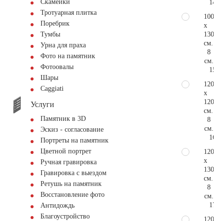
Скамейки
14.
Тротуарная плитка
100
Поребрик
x
130
Тумбы
см.
Урна для праха
8
Фото на памятник
см.
Фотоовалы
15.
Шары
120
Сaggiati
x
120
Услуги
см.
Памятник в 3D
8
см.
Эскиз - согласование
16.
Портреты на памятник
Цветной портрет
120
x
Ручная гравировка
130
Гравировка с выездом
см.
Ретушь на памятник
8
Восстановление фото
см.
17.
Антидождь
Благоустройство
120