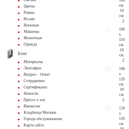
100
см.
Цветы
10
Рамки
см.
Ислам
23.
Военные
100
Машины
x
Животные
110
Одежда
см.
10
Блог
см.
23.
Материалы
Эпитафии
100
x
Вопрос - Ответ
120
Сотрудники
см.
Сертификаты
10
Новости
см.
24.
Пресса о нас
Вакансии
120
Кладбища Москвы
x
120
Города обслуживания
см.
Карта сайта
10