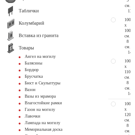
5
см.
Таблички
13.
100
Колумбарий
x
100
Вставка из гранита
см.
8
см.
Товары
14.
Ангел на могилу
100
Балясины
x
Бордюр
110
Брусчатка
см.
8
Бюст и Скульптуры
см.
Вазон
14.
Вазы из мрамора
Влагостойкие рамки
100
x
Газон на могилу
120
Лавочки
см.
Лампада на могилу
8
Мемориальная доска
см.