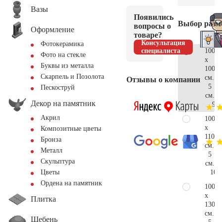
Вазы
Появились
Выбор разм
вопросы о
Оформление
товаре?
РАЗМ
Консультация
Фотокерамика
специалиста
100
Фото на стекле
x
Буквы из металла
100
Скарпель и Позолота
см.
Отзывы о компании
5
Пескоструй
см.
Декор на памятник
9.7
Акрил
100
x
Композитные цветы
110
Бронза
см.
Металл
5
Скульптура
см.
10.
Цветы
Ордена на памятник
100
x
Плитка
130
см.
Щебень