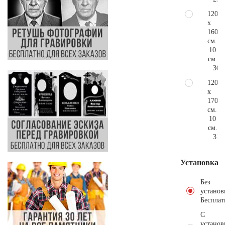
120
x
160
см.
10
см.
30.
120
x
170
см.
10
см.
31.
Установка
Без
установ
Бесплат
С
установ