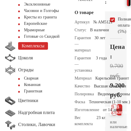
:
Эксклюзивные
Часовни и Голгофы
О товаре
Кресты из гранита
Полная
Артикул
№ AM5121
Европейские
оплата
Статус
В наличии
Мраморные
(5%)
Готовые со Скидкой
Гарантия
30 лет
—
Цена
Комплексы
материал
:
Цоколя
Гарантия
3 года
—
9.700
Ограды
установка
руб.
Материал
Карельский гранит
Сварная
9.200
Кованная
Качество
Высшая категория
Гранитная
руб.
Полировка
Видимые стороны
Цветники
Фаска
Техническая (1-10 мм.)
В 1
В
Изготовление
от 14 дней
клик
корзин
Надгробная плита
Вес
23 кг.
или
комплекта
Столики, Лавочки
наличные.