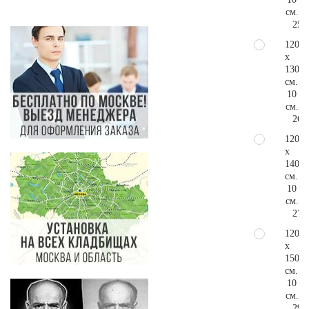
см.
25.
120
x
130
см.
10
см.
26.
120
x
140
см.
10
см.
27.
120
x
150
см.
10
см.
29.