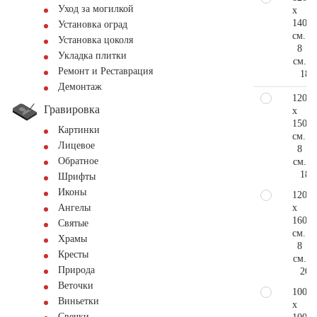
Уход за могилкой
x
140
Установка оград
см.
Установка цоколя
8
Укладка плитки
см.
Ремонт и Реставрация
18.
Демонтаж
120
Гравировка
x
150
Картинки
см.
Лицевое
8
Обратное
см.
18.
Шрифты
Иконы
120
x
Ангелы
160
Святые
см.
Храмы
8
Кресты
см.
Природа
20.
Веточки
100
Виньетки
x
Свечки