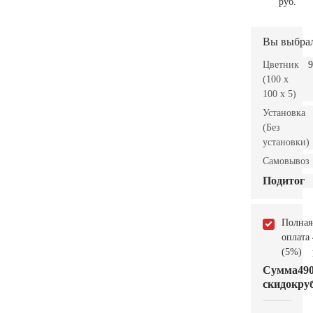
руб.
Вы выбра
Цветник
9
(100 x
100 x 5)
Установка
(Без
установки)
Самовывоз
Подитог
Полная
оплата
(5%)
Сумма
49
скидок
руб