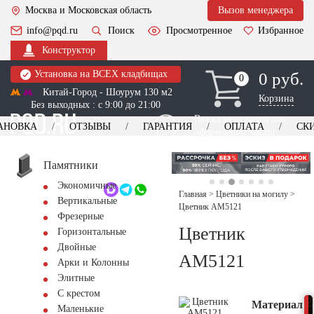
Москва и Московская область
Вызов менеджера
info@pqd.ru
Поиск
Просмотренное
Избранное
Конструктор
Установка на ВСЕХ кладбищах
0 руб.
0
0
Китай-Город - Шоурум 130 м2
Корзина
Без выходных : с 9:00 до 21:00
Выезд менеджера для
АНОВКА
ОТЗЫВЫ
ГАРАНТИЯ
ОПЛАТА
СК
оформления заказа
изготовление
Заказать выезд
памятников
+7 (495) 518-44-23
Памятники
Экономичные
Обратный звонок
Главная
>
Цветники на могилу
>
Вертикальные
Цветник AM5121
Фрезерные
Цветник
Горизонтальные
Двойные
AM5121
Арки и Колонны
Элитные
С крестом
Материал
Маленькие