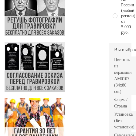
России
(любой
регион)
от
5.000
руб.
Вы выбра
Цветник
из
керамики
AM0107
(34х80
см.)
Форма/
Страна
Установка
(Без
установки)
Самовывоз