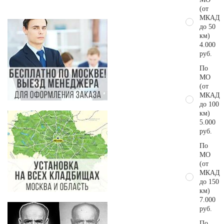
(от
МКАД
до 50
км)
4.000
руб.
По
МО
(от
МКАД
до 100
км)
5.000
руб.
По
МО
(от
МКАД
до 150
км)
7.000
руб.
По