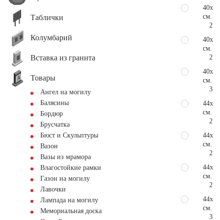
40х10
см.
Таблички
246
Колумбарий
40х11
см.
Вставка из гранита
273
40х12
Товары
см.
303
Ангел на могилу
Балясины
44х80
см.
Бордюр
216
Брусчатка
44х10
Бюст и Скульптуры
см.
Вазон
268
Вазы из мрамора
44х11
Влагостойкие рамки
см.
Газон на могилу
295
Лавочки
44х12
Лампада на могилу
см.
Мемориальная доска
322