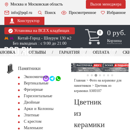
Москва и Московская область
Вызов менеджера
info@pqd.ru
Поиск
Просмотренное
Избранное
Конструктор
Установка на ВСЕХ кладбищах
0 руб.
0
0
Китай-Город - Шоурум 130 м2
Корзина
Без выходных : с 9:00 до 21:00
Выезд менеджера для
АНОВКА
ОТЗЫВЫ
ГАРАНТИЯ
ОПЛАТА
СК
оформления заказа
изготовление
Заказать выезд
памятников
+7 (495) 518-44-23
Памятники
Экономичные
Обратный звонок
Главная
>
Фото на керамике для
Вертикальные
памятников
>
Цветник из
Фрезерные
керамики AM0107
Горизонтальные
Цветник
Двойные
Арки и Колонны
из
Элитные
С крестом
керамики
Маленькие