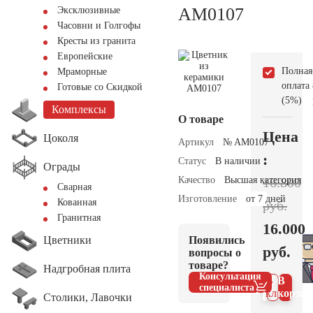
AM0107
Эксклюзивные
Часовни и Голгофы
Кресты из гранита
Европейские
Полная
Мраморные
оплата
Готовые со Скидкой
(5%)
Комплексы
О товаре
Цена
Цоколя
Артикул
№ AM0107
:
Статус
В наличии
Ограды
Качество
Высшая категория
16.800
Сварная
Изготовление
от 7 дней
Кованная
руб.
Гранитная
16.000
Цветники
Появились
руб.
вопросы о
товаре?
Надгробная плита
Консультация
В 1
В
специалиста
клик
корзин
Столики, Лавочки