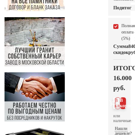
Подитог
Полная
оплата
(5%)
Сумма
84
скидок
руб
ИТОГ
16.000
руб.
В 1
В
клик
корзин
или
наличные.
Нашли
дешевле?