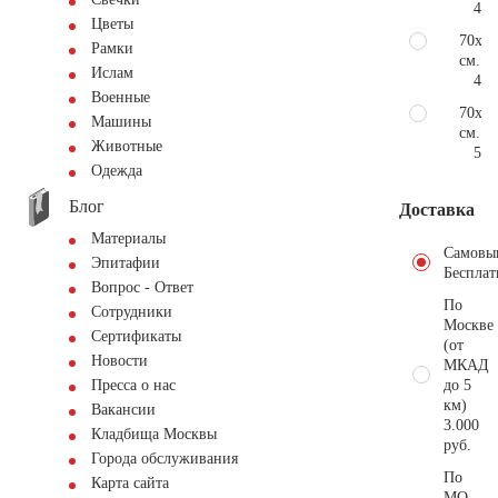
451
Цветы
70х11
Рамки
см.
Ислам
492
Военные
70х12
Машины
см.
Животные
530
Одежда
Блог
Доставка
Материалы
Самовы
Эпитафии
Бесплат
Вопрос - Ответ
По
Сотрудники
Москве
Сертификаты
(от
Новости
МКАД
до 5
Пресса о нас
км)
Вакансии
3.000
Кладбища Москвы
руб.
Города обслуживания
По
Карта сайта
МО