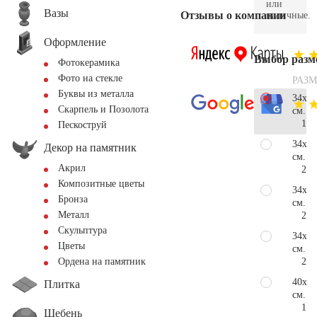
или
Вазы
Отзывы о компании
наличные.
Оформление
Выбор разм
Фотокерамика
Фото на стекле
РАЗМ
Буквы из металла
34х80
Скарпель и Позолота
см.
168
Пескоструй
34х10
Декор на памятник
см.
Акрил
216
Композитные цветы
34х11
Бронза
см.
Металл
230
Скульптура
34х12
Цветы
см.
254
Ордена на памятник
40х80
Плитка
см.
198
Щебень