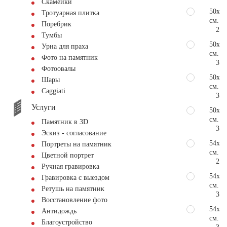
Скамейки
50х80
Тротуарная плитка
см.
Поребрик
252
Тумбы
50х10
Урна для праха
см.
Фото на памятник
316
Фотоовалы
50х11
Шары
см.
Сaggiati
349
Услуги
50х12
см.
Памятник в 3D
395
Эскиз - согласование
54х80
Портреты на памятник
см.
Цветной портрет
273
Ручная гравировка
54х10
Гравировка с выездом
см.
Ретушь на памятник
338
Восстановление фото
54х11
Антидождь
см.
Благоустройство