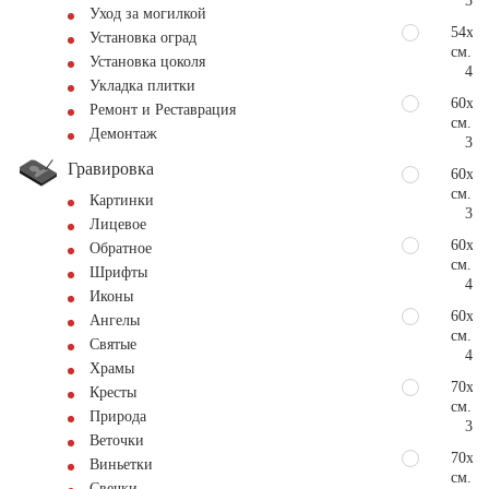
376
Уход за могилкой
54х12
Установка оград
см.
Установка цоколя
424
Укладка плитки
60х80
Ремонт и Реставрация
см.
Демонтаж
303
Гравировка
60х10
см.
Картинки
378
Лицевое
60х11
Обратное
см.
Шрифты
416
Иконы
60х12
Ангелы
см.
Святые
465
Храмы
70х80
Кресты
см.
Природа
354
Веточки
70х10
Виньетки
см.
Свечки