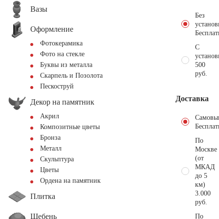
Вазы
Без
установ
Оформление
Бесплат
Фотокерамика
С
Фото на стекле
установ
500
Буквы из металла
руб.
Скарпель и Позолота
Пескоструй
Доставка
Декор на памятник
Акрил
Самовы
Бесплат
Композитные цветы
Бронза
По
Металл
Москве
(от
Скульптура
МКАД
Цветы
до 5
Ордена на памятник
км)
3.000
Плитка
руб.
Щебень
По