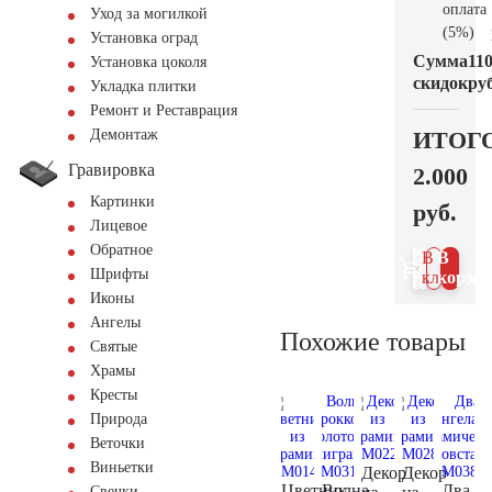
оплата
Уход за могилкой
(5%)
Установка оград
Сумма
11
Установка цоколя
скидок
руб
Укладка плитки
Ремонт и Реставрация
ИТОГ
Демонтаж
Гравировка
2.000
Картинки
руб.
Лицевое
Обратное
В 1
В
Шрифты
клик
корзин
Иконы
Ангелы
Похожие товары
Святые
Храмы
Кресты
Природа
Веточки
Виньетки
Декор
Декор
Цветник
Волна
Два
Свечки