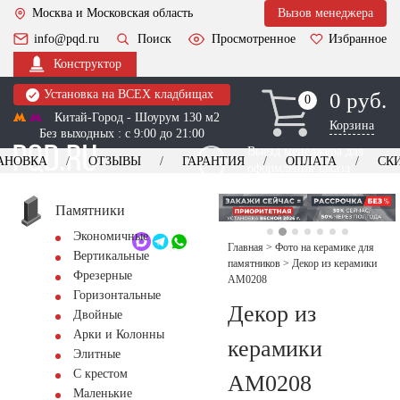
Москва и Московская область
Вызов менеджера
info@pqd.ru
Поиск
Просмотренное
Избранное
Конструктор
Установка на ВСЕХ кладбищах
0 руб.
0
0
Китай-Город - Шоурум 130 м2
Корзина
Без выходных : с 9:00 до 21:00
Выезд менеджера для
АНОВКА
ОТЗЫВЫ
ГАРАНТИЯ
ОПЛАТА
СК
оформления заказа
изготовление
Заказать выезд
памятников
+7 (495) 518-44-23
Памятники
Экономичные
Обратный звонок
Главная
>
Фото на керамике для
Вертикальные
памятников
>
Декор из керамики
Фрезерные
AM0208
Горизонтальные
Декор из
Двойные
Арки и Колонны
керамики
Элитные
С крестом
AM0208
Маленькие