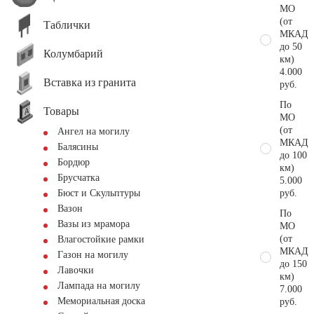
МО
(от
Таблички
МКАД
до 50
Колумбарий
км)
4.000
Вставка из гранита
руб.
По
Товары
МО
(от
Ангел на могилу
МКАД
Балясины
до 100
Бордюр
км)
Брусчатка
5.000
руб.
Бюст и Скульптуры
Вазон
По
Вазы из мрамора
МО
(от
Влагостойкие рамки
МКАД
Газон на могилу
до 150
Лавочки
км)
Лампада на могилу
7.000
Мемориальная доска
руб.