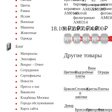
из
из
из
барокко
ангела
керамики
керамики
Цветы
керамики
с
керам
AM0224
AM0287
Рамки
AM0140
золотой
фотов
Ислам
филигранью
AM03
AM0314
Военные
₽
₽
₽
₽
₽
18.100
9.100
2.900
7.100
4.800
Машины
19.000
9.600
3.000
7.500
5.
Животные
Купить
Купить
Купить
Купить
Купить
Одежда
5%
5%
5%
5%
Блог
Материалы
Другие товары
Эпитафии
Вопрос - Ответ
Вазы
Сотрудники
Цветник
Надгробные
Ограды
Сертификаты
плиты
Новости
Пресса о нас
Цоколя
Столики
Кресты
Плитка
Вакансии
и
лавочки
Кладбища Москвы
Города обслуживания
Декор
Карта сайта
Бронзовые
Гравировка
Фотокер