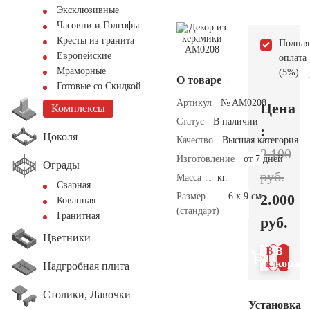
Эксклюзивные
Часовни и Голгофы
Кресты из гранита
Полная
Европейские
оплата
Мраморные
(5%)
О товаре
Готовые со Скидкой
Артикул
№ AM0208
Цена
Комплексы
Статус
В наличии
:
Цоколя
Качество
Высшая категория
2.100
Изготовление
от 7 дней
Ограды
руб.
Масса
кг.
Сварная
Размер
6 х 9 см.
2.000
Кованная
(стандарт)
Гранитная
руб.
Цветники
В 1
В
клик
корзин
Надгробная плита
Столики, Лавочки
Установка