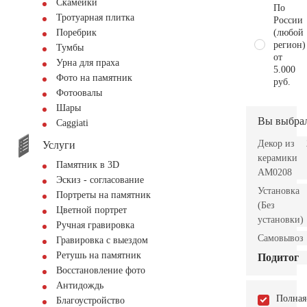
Скамейки
По
Тротуарная плитка
России
(любой
Поребрик
регион)
Тумбы
от
Урна для праха
5.000
Фото на памятник
руб.
Фотоовалы
Шары
Вы выбра
Сaggiati
Декор из
Услуги
керамики
Памятник в 3D
AM0208
Эскиз - согласование
Установка
Портреты на памятник
(Без
Цветной портрет
установки)
Ручная гравировка
Самовывоз
Гравировка с выездом
Ретушь на памятник
Подитог
Восстановление фото
Антидождь
Полная
Благоустройство