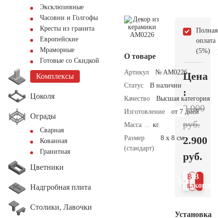
Эксклюзивные
Часовни и Голгофы
Кресты из гранита
Полная
Европейские
оплата
Мраморные
(5%)
О товаре
Готовые со Скидкой
Артикул
№ AM0226
Цена
Комплексы
Статус
В наличии
:
Цоколя
Качество
Высшая категория
3.000
Изготовление
от 7 дней
Ограды
руб.
Масса
кг.
Сварная
Размер
8 х 8 см.
2.900
Кованная
(стандарт)
Гранитная
руб.
Цветники
В 1
В
клик
корзин
Надгробная плита
Столики, Лавочки
Установка