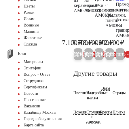
из
из
Прямо
из
с
керамики
керамики
Цветы
плита
керамики
распахнут
AM0288
AM0278
Рамки
с
AM0136
крыльями,
Ислам
фоток
плита
и
AM0384
Военные
грави
Машины
AM03
Животные
₽
₽
₽
₽
₽
7.100
3.700
18.100
4.800
2.100
7.500
3.900
19.000
5.000
2.
Одежда
Блог
Купить
Купить
Купить
Купить
Купить
5%
5%
5%
5%
Материалы
Эпитафии
Другие товары
Вопрос - Ответ
Сотрудники
Сертификаты
Вазы
Цветник
Надгробные
Ограды
Новости
плиты
Пресса о нас
Вакансии
Цоколя
Столики
Кресты
Плитка
Кладбища Москвы
и
Города обслуживания
лавочки
Карта сайта