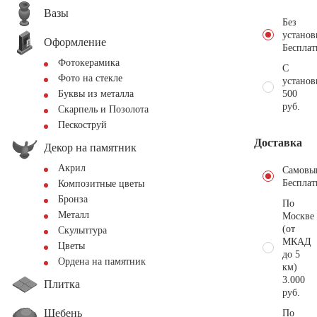
Вазы
Без
установ
Оформление
Бесплат
Фотокерамика
С
Фото на стекле
установ
500
Буквы из металла
руб.
Скарпель и Позолота
Пескоструй
Доставка
Декор на памятник
Акрил
Самовы
Бесплат
Композитные цветы
Бронза
По
Металл
Москве
(от
Скульптура
МКАД
Цветы
до 5
Ордена на памятник
км)
3.000
Плитка
руб.
Щебень
По