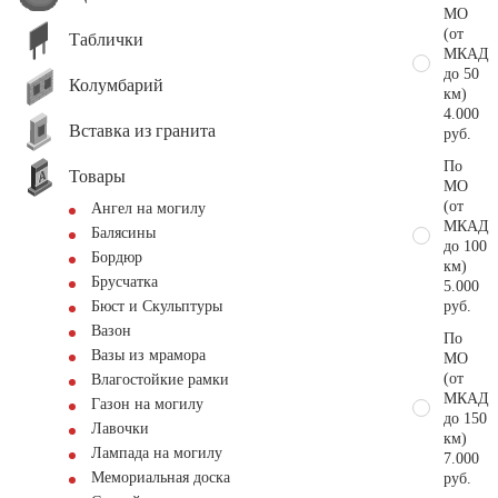
МО
(от
Таблички
МКАД
до 50
Колумбарий
км)
4.000
Вставка из гранита
руб.
По
Товары
МО
(от
Ангел на могилу
МКАД
Балясины
до 100
Бордюр
км)
Брусчатка
5.000
руб.
Бюст и Скульптуры
Вазон
По
Вазы из мрамора
МО
(от
Влагостойкие рамки
МКАД
Газон на могилу
до 150
Лавочки
км)
Лампада на могилу
7.000
Мемориальная доска
руб.