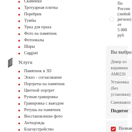
Скамейки
По
Тротуарная плитка
России
(любой
Поребрик
регион)
Тумбы
от
Урна для праха
5.000
Фото на памятник
руб.
Фотоовалы
Шары
Вы выбра
Сaggiati
Декор из
Услуги
керамики
Памятник в 3D
AM0226
Эскиз - согласование
Установка
Портреты на памятник
(Без
Цветной портрет
установки)
Ручная гравировка
Самовывоз
Гравировка с выездом
Ретушь на памятник
Подитог
Восстановление фото
Антидождь
Полная
Благоустройство