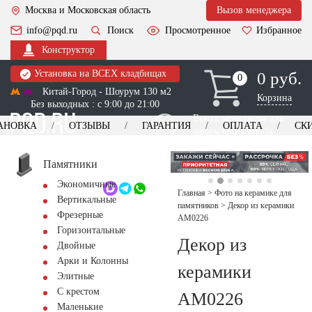
Москва и Московская область
Вызов менеджера
info@pqd.ru
Поиск
Просмотренное
Избранное
Конструктор
Установка на ВСЕХ кладбищах
0 руб.
0
0
Китай-Город - Шоурум 130 м2
Корзина
Без выходных : с 9:00 до 21:00
Выезд менеджера для
АНОВКА
ОТЗЫВЫ
ГАРАНТИЯ
ОПЛАТА
СК
оформления заказа
изготовление
Заказать выезд
памятников
+7 (495) 518-44-23
Памятники
Экономичные
Обратный звонок
Главная
>
Фото на керамике для
Вертикальные
памятников
>
Декор из керамики
Фрезерные
AM0226
Горизонтальные
Декор из
Двойные
Арки и Колонны
керамики
Элитные
С крестом
AM0226
Маленькие