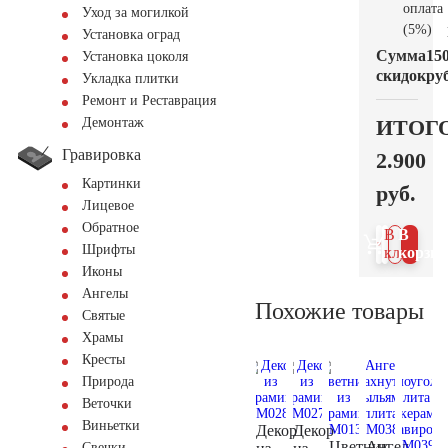
оплата
Уход за могилкой
(5%)
Установка оград
Сумма
15
Установка цоколя
скидок
руб
Укладка плитки
Ремонт и Реставрация
ИТОГ
Демонтаж
Гравировка
2.900
Картинки
руб.
Лицевое
Обратное
В 1
В
Шрифты
клик
корзин
Иконы
Ангелы
Похожие товары
Святые
Храмы
Кресты
Природа
Веточки
Виньетки
Декор
Декор
Цветник
Ангел
Свечки