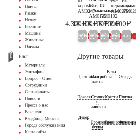
из
из
из
из
из
керамики
керамики
керам
Цветы
керамики
керамики
AM0247
AM0279
AM02
Рамки
AM0133
AM0102
Ислам
₽
₽
₽
₽
₽
4.300
18.100
18.100
3.700
2.000
4.500
19.000
19.000
3.900
2.
Военные
Машины
Купить
Купить
Купить
Купить
Купить
5%
5%
5%
5%
Животные
Одежда
Другие товары
Блог
Материалы
Вазы
Эпитафии
Цветник
Надгробные
Ограды
Вопрос - Ответ
плиты
Сотрудники
Сертификаты
Цоколя
Столики
Кресты
Плитка
Новости
и
Пресса о нас
лавочки
Вакансии
Декор
Кладбища Москвы
Бронзовые
Гравировка
Фотокер
Города обслуживания
буквы
Карта сайта