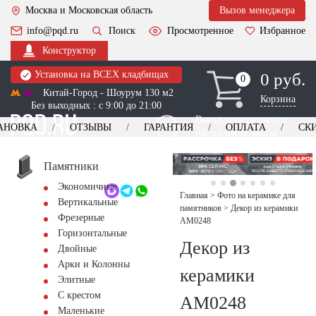
Москва и Московская область
Вызов менеджера
info@pqd.ru
Поиск
Просмотренное
Избранное
Конструктор
Установка на ВСЕХ кладбищах
0 руб.
0
0
Китай-Город - Шоурум 130 м2
Корзина
Без выходных : с 9:00 до 21:00
Выезд менеджера для
АНОВКА
ОТЗЫВЫ
ГАРАНТИЯ
ОПЛАТА
СК
оформления заказа
изготовление
Заказать выезд
памятников
+7 (495) 518-44-23
Памятники
Экономичные
Обратный звонок
Главная
>
Фото на керамике для
Вертикальные
памятников
>
Декор из керамики
Фрезерные
AM0248
Горизонтальные
Декор из
Двойные
Арки и Колонны
керамики
Элитные
С крестом
AM0248
Маленькие