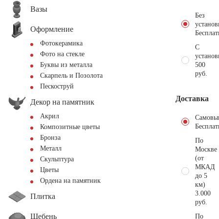
Вазы
Без
установ
Оформление
Бесплат
Фотокерамика
С
Фото на стекле
установ
500
Буквы из металла
руб.
Скарпель и Позолота
Пескоструй
Доставка
Декор на памятник
Акрил
Самовы
Бесплат
Композитные цветы
Бронза
По
Металл
Москве
(от
Скульптура
МКАД
Цветы
до 5
Ордена на памятник
км)
3.000
Плитка
руб.
Щебень
По