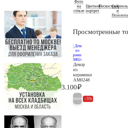
Фото
на
Цветной
Пескоструй
Скарпель
стекле
портрет
и
Позолота
Просмотренные т
Декор
из
керамики
AM0248
₽
3.100
3.300
Купить
5%