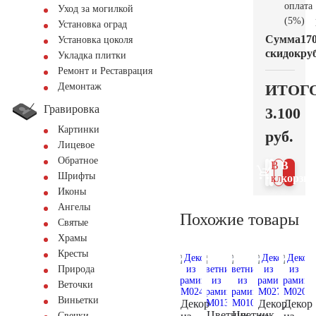
оплата
Уход за могилкой
(5%)
Установка оград
Сумма
17
Установка цоколя
скидок
руб
Укладка плитки
Ремонт и Реставрация
ИТОГ
Демонтаж
Гравировка
3.100
Картинки
руб.
Лицевое
Обратное
В 1
В
Шрифты
клик
корзин
Иконы
Ангелы
Похожие товары
Святые
Храмы
Кресты
Природа
Веточки
Виньетки
Декор
Декор
Декор
Цветник
Цветник
Свечки