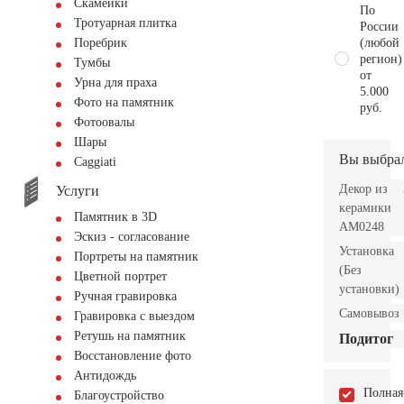
Скамейки
По
Тротуарная плитка
России
(любой
Поребрик
регион)
Тумбы
от
Урна для праха
5.000
Фото на памятник
руб.
Фотоовалы
Шары
Вы выбра
Сaggiati
Декор из
Услуги
керамики
Памятник в 3D
AM0248
Эскиз - согласование
Установка
Портреты на памятник
(Без
Цветной портрет
установки)
Ручная гравировка
Самовывоз
Гравировка с выездом
Ретушь на памятник
Подитог
Восстановление фото
Антидождь
Полная
Благоустройство