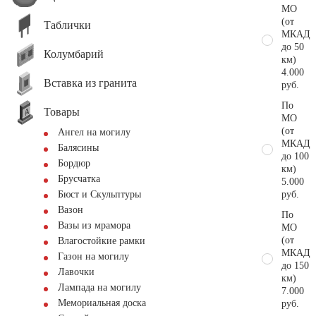
МО
(от
Таблички
МКАД
до 50
Колумбарий
км)
4.000
Вставка из гранита
руб.
По
Товары
МО
(от
Ангел на могилу
МКАД
Балясины
до 100
Бордюр
км)
Брусчатка
5.000
руб.
Бюст и Скульптуры
Вазон
По
Вазы из мрамора
МО
(от
Влагостойкие рамки
МКАД
Газон на могилу
до 150
Лавочки
км)
Лампада на могилу
7.000
Мемориальная доска
руб.