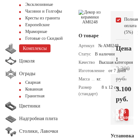
Эксклюзивные
Часовни и Голгофы
Кресты из гранита
Полная
Европейские
оплата
Мраморные
(5%)
О товаре
Готовые со Скидкой
Артикул
№ AM0248
Цена
Комплексы
Статус
В наличии
:
Цоколя
Качество
Высшая категория
3.300
Изготовление
от 7 дней
Ограды
руб.
Масса
кг.
Сварная
Размер
8 х 12 см.
3.100
Кованная
(стандарт)
Гранитная
руб.
Цветники
В 1
В
клик
корзин
Надгробная плита
Столики, Лавочки
Установка