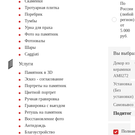
Скамейки
По
Тротуарная плитка
России
(любой
Поребрик
регион)
Тумбы
от
Урна для праха
5.000
Фото на памятник
руб.
Фотоовалы
Шары
Вы выбра
Сaggiati
Декор из
Услуги
керамики
Памятник в 3D
AM0272
Эскиз - согласование
Установка
Портреты на памятник
(Без
Цветной портрет
установки)
Ручная гравировка
Самовывоз
Гравировка с выездом
Ретушь на памятник
Подитог
Восстановление фото
Антидождь
Полная
Благоустройство