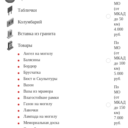
МО
(от
Таблички
МКАД
до 50
Колумбарий
км)
4.000
Вставка из гранита
руб.
По
Товары
МО
(от
Ангел на могилу
МКАД
Балясины
до 100
Бордюр
км)
Брусчатка
5.000
руб.
Бюст и Скульптуры
Вазон
По
Вазы из мрамора
МО
(от
Влагостойкие рамки
МКАД
Газон на могилу
до 150
Лавочки
км)
Лампада на могилу
7.000
Мемориальная доска
руб.