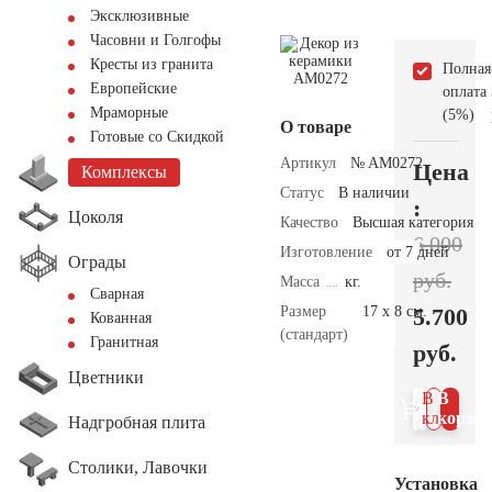
Эксклюзивные
Часовни и Голгофы
Кресты из гранита
Полная
Европейские
оплата
Мраморные
(5%)
О товаре
Готовые со Скидкой
Артикул
№ AM0272
Цена
Комплексы
Статус
В наличии
:
Цоколя
Качество
Высшая категория
6.000
Изготовление
от 7 дней
Ограды
руб.
Масса
кг.
Сварная
Размер
17 х 8 см.
5.700
Кованная
(стандарт)
Гранитная
руб.
Цветники
В 1
В
клик
корзин
Надгробная плита
Столики, Лавочки
Установка