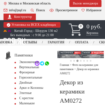
Москва и Московская область
Вызов менеджера
info@pqd.ru
Поиск
Просмотренное
Избранное
Конструктор
Установка на ВСЕХ кладбищах
0 руб.
0
0
Китай-Город - Шоурум 130 м2
Корзина
Без выходных : с 9:00 до 21:00
Выезд менеджера для
АНОВКА
ОТЗЫВЫ
ГАРАНТИЯ
ОПЛАТА
СК
оформления заказа
изготовление
Заказать выезд
памятников
+7 (495) 518-44-23
Памятники
Экономичные
Обратный звонок
Главная
>
Фото на керамике для
Вертикальные
памятников
>
Декор из керамики
Фрезерные
AM0272
Горизонтальные
Декор из
Двойные
Арки и Колонны
керамики
Элитные
С крестом
AM0272
Маленькие