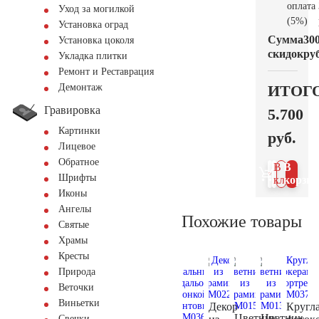
оплата
Уход за могилкой
(5%)
Установка оград
Сумма
30
Установка цоколя
скидок
руб
Укладка плитки
Ремонт и Реставрация
ИТОГ
Демонтаж
Гравировка
5.700
Картинки
руб.
Лицевое
Обратное
В 1
В
Шрифты
клик
корзин
Иконы
Ангелы
Похожие товары
Святые
Храмы
Кресты
Природа
Веточки
Виньетки
Декор
Кругл
Цветник
Цветник
Свечки