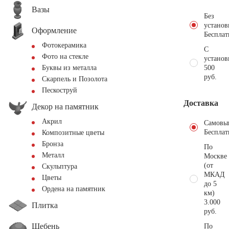
Вазы
Без
установ
Оформление
Бесплат
Фотокерамика
С
Фото на стекле
установ
500
Буквы из металла
руб.
Скарпель и Позолота
Пескоструй
Доставка
Декор на памятник
Акрил
Самовы
Бесплат
Композитные цветы
Бронза
По
Металл
Москве
(от
Скульптура
МКАД
Цветы
до 5
Ордена на памятник
км)
3.000
Плитка
руб.
Щебень
По