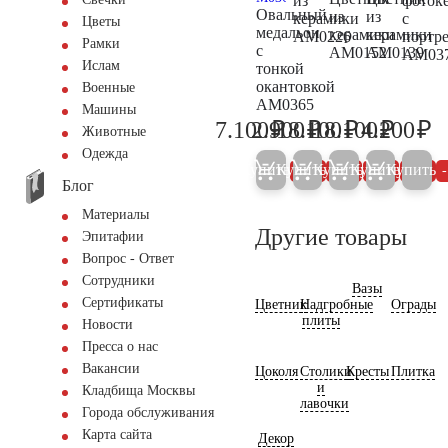
из
фоток
Овальный
из
из
керамики
с
Цветы
медальон
керамики
керамики
AM0226
портр
Рамки
с
AM0152
AM0139
AM03
Ислам
тонкой
окантовкой
Военные
AM0365
Машины
₽
₽
₽
₽
₽
7.100
2.900
18.100
18.100
4.200
7.500
3.000
19.000
19.000
4.
Животные
Одежда
Купить
Купить
Купить
Купить
Купить
5%
5%
5%
5%
Блог
Материалы
Другие товары
Эпитафии
Вопрос - Ответ
Сотрудники
Вазы
Сертификаты
Цветник
Надгробные
Ограды
плиты
Новости
Пресса о нас
Вакансии
Цоколя
Столики
Кресты
Плитка
и
Кладбища Москвы
лавочки
Города обслуживания
Карта сайта
Декор