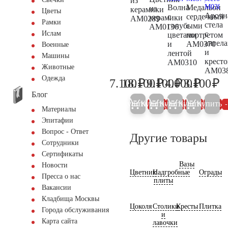
из
Волна
Медальон
из
керамики
Цветы
Арочн
с
сердечный
керамики
AM0289
Рамки
стела
голубыми
с
AM0136
с
Ислам
цветами
портретом
ангел
и
AM0370
Военные
и
лентой
Машины
крест
AM0310
Животные
AM03
Одежда
₽
₽
₽
₽
₽
7.100
18.100
9.100
4.000
3.100
7.500
19.000
9.600
4.200
3.
Блог
Купить
Купить
Купить
Купить
Купить
5%
5%
5%
5%
Материалы
Эпитафии
Вопрос - Ответ
Другие товары
Сотрудники
Сертификаты
Вазы
Новости
Цветник
Надгробные
Ограды
Пресса о нас
плиты
Вакансии
Кладбища Москвы
Цоколя
Столики
Кресты
Плитка
Города обслуживания
и
Карта сайта
лавочки