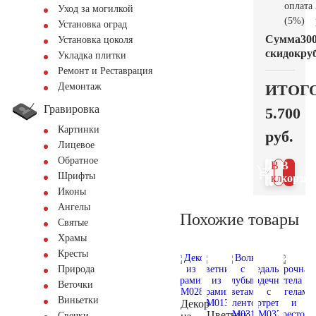
оплата
Уход за могилкой
(5%)
Установка оград
Сумма
30
Установка цоколя
скидок
руб
Укладка плитки
Ремонт и Реставрация
ИТОГ
Демонтаж
Гравировка
5.700
Картинки
руб.
Лицевое
Обратное
В 1
В
Шрифты
клик
корзин
Иконы
Ангелы
Похожие товары
Святые
Храмы
Кресты
Природа
Веточки
Виньетки
Декор
Цветник
Свечки