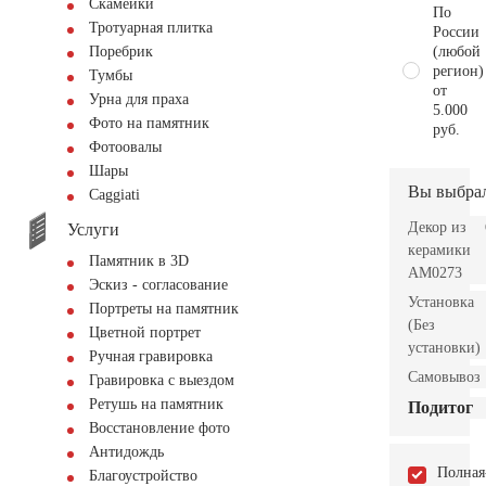
Скамейки
По
Тротуарная плитка
России
(любой
Поребрик
регион)
Тумбы
от
Урна для праха
5.000
Фото на памятник
руб.
Фотоовалы
Шары
Вы выбра
Сaggiati
Декор из
Услуги
керамики
Памятник в 3D
AM0273
Эскиз - согласование
Установка
Портреты на памятник
(Без
Цветной портрет
установки)
Ручная гравировка
Самовывоз
Гравировка с выездом
Ретушь на памятник
Подитог
Восстановление фото
Антидождь
Полная
Благоустройство