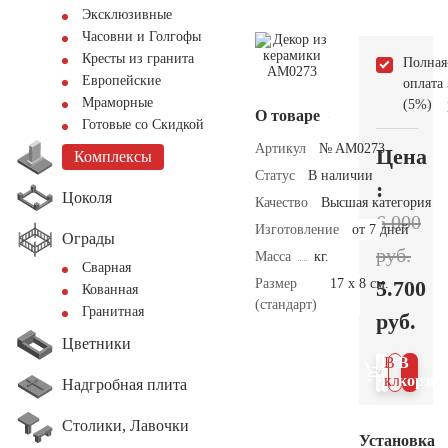
Эксклюзивные
Часовни и Голгофы
Кресты из гранита
Полная
Европейские
оплата
Мраморные
(5%)
О товаре
Готовые со Скидкой
Артикул
№ AM0273
Цена
Комплексы
Статус
В наличии
:
Цоколя
Качество
Высшая категория
6.000
Изготовление
от 7 дней
Ограды
руб.
Масса
кг.
Сварная
Размер
17 х 8 см.
5.700
Кованная
(стандарт)
Гранитная
руб.
Цветники
В 1
В
клик
корзин
Надгробная плита
Столики, Лавочки
Установка