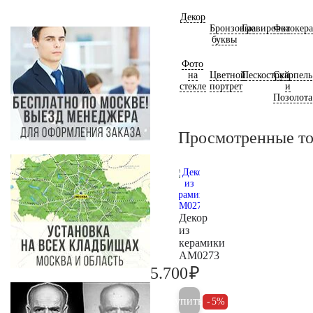
Декор
Бронзовые
Гравировка
Фотокер
буквы
Фото
на
Цветной
Пескоструй
Скарпель
стекле
портрет
и
Позолота
Просмотренные т
Декор
из
керамики
AM0273
₽
5.700
6.000
Купить
5%