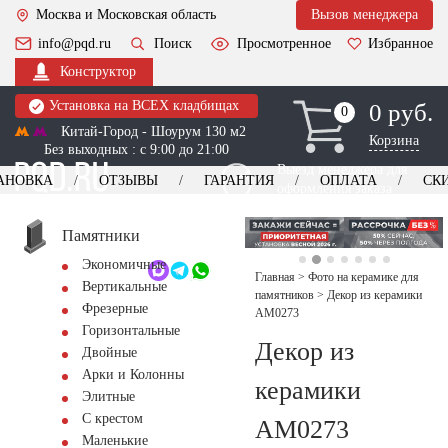
Москва и Московская область
Вызов менеджера
info@pqd.ru
Поиск
Просмотренное
Избранное
Конструктор
Установка на ВСЕХ кладбищах
0 руб.
0
0
Китай-Город - Шоурум 130 м2
Корзина
Без выходных : с 9:00 до 21:00
Выезд менеджера для
АНОВКА
ОТЗЫВЫ
ГАРАНТИЯ
ОПЛАТА
СК
оформления заказа
изготовление
Заказать выезд
памятников
+7 (495) 518-44-23
Памятники
Экономичные
Обратный звонок
Главная
>
Фото на керамике для
Вертикальные
памятников
>
Декор из керамики
Фрезерные
AM0273
Горизонтальные
Декор из
Двойные
Арки и Колонны
керамики
Элитные
С крестом
AM0273
Маленькие