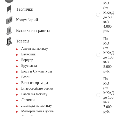
МО
(от
Таблички
МКАД
до 50
Колумбарий
км)
4.000
Вставка из гранита
руб.
По
Товары
МО
(от
Ангел на могилу
МКАД
Балясины
до 100
Бордюр
км)
Брусчатка
5.000
руб.
Бюст и Скульптуры
Вазон
По
Вазы из мрамора
МО
(от
Влагостойкие рамки
МКАД
Газон на могилу
до 150
Лавочки
км)
Лампада на могилу
7.000
Мемориальная доска
руб.