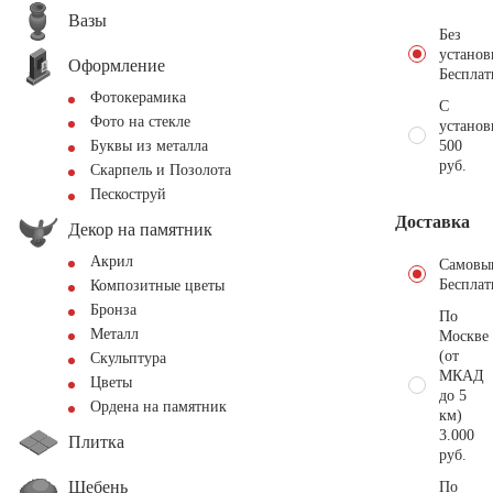
Вазы
Без
установ
Оформление
Бесплат
Фотокерамика
С
Фото на стекле
установ
500
Буквы из металла
руб.
Скарпель и Позолота
Пескоструй
Доставка
Декор на памятник
Акрил
Самовы
Бесплат
Композитные цветы
Бронза
По
Металл
Москве
(от
Скульптура
МКАД
Цветы
до 5
Ордена на памятник
км)
3.000
Плитка
руб.
Щебень
По