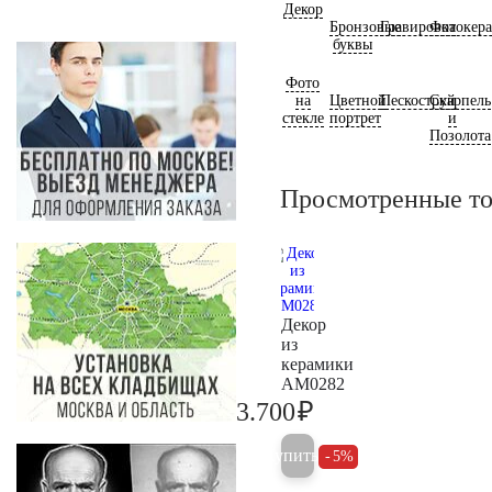
Декор
Бронзовые
Гравировка
Фотокер
буквы
Фото
на
Цветной
Пескоструй
Скарпель
стекле
портрет
и
Позолота
Просмотренные т
Декор
из
керамики
AM0282
₽
3.700
3.900
Купить
5%