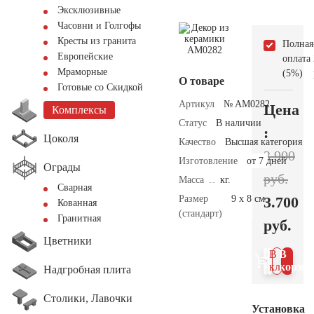
Эксклюзивные
Часовни и Голгофы
Кресты из гранита
Полная
Европейские
оплата
Мраморные
(5%)
О товаре
Готовые со Скидкой
Артикул
№ AM0282
Цена
Комплексы
Статус
В наличии
:
Цоколя
Качество
Высшая категория
3.900
Изготовление
от 7 дней
Ограды
руб.
Масса
кг.
Сварная
Размер
9 х 8 см.
3.700
Кованная
(стандарт)
Гранитная
руб.
Цветники
В 1
В
клик
корзин
Надгробная плита
Столики, Лавочки
Установка