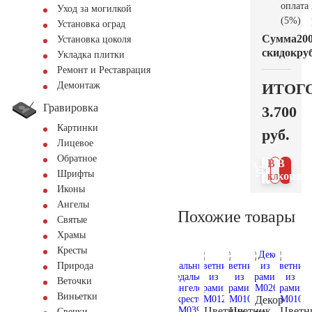
оплата
Уход за могилкой
(5%)
Установка оград
Сумма
20
Установка цоколя
скидок
руб
Укладка плитки
Ремонт и Реставрация
ИТОГ
Демонтаж
Гравировка
3.700
Картинки
руб.
Лицевое
Обратное
В 1
В
Шрифты
клик
корзин
Иконы
Ангелы
Похожие товары
Святые
Храмы
Кресты
Природа
Веточки
Виньетки
Декор
Цветник
Цветник
Цветн
Свечки