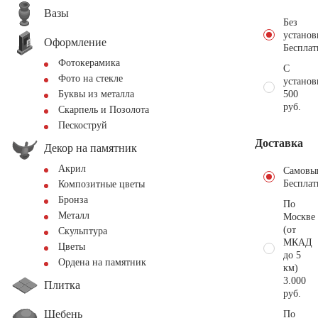
Вазы
Без
установ
Оформление
Бесплат
Фотокерамика
С
Фото на стекле
установ
500
Буквы из металла
руб.
Скарпель и Позолота
Пескоструй
Доставка
Декор на памятник
Акрил
Самовы
Бесплат
Композитные цветы
Бронза
По
Металл
Москве
(от
Скульптура
МКАД
Цветы
до 5
Ордена на памятник
км)
3.000
Плитка
руб.
Щебень
По