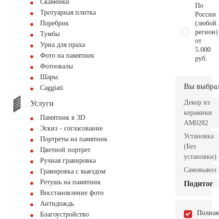
Скамейки
По
Тротуарная плитка
России
(любой
Поребрик
регион)
Тумбы
от
Урна для праха
5.000
Фото на памятник
руб.
Фотоовалы
Шары
Вы выбра
Сaggiati
Декор из
Услуги
керамики
Памятник в 3D
AM0282
Эскиз - согласование
Установка
Портреты на памятник
(Без
Цветной портрет
установки)
Ручная гравировка
Самовывоз
Гравировка с выездом
Ретушь на памятник
Подитог
Восстановление фото
Антидождь
Полная
Благоустройство