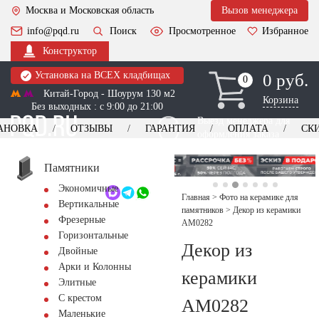
Москва и Московская область
Вызов менеджера
info@pqd.ru
Поиск
Просмотренное
Избранное
Конструктор
Установка на ВСЕХ кладбищах
0 руб.
0
0
Китай-Город - Шоурум 130 м2
Корзина
Без выходных : с 9:00 до 21:00
Выезд менеджера для
АНОВКА
ОТЗЫВЫ
ГАРАНТИЯ
ОПЛАТА
СК
оформления заказа
изготовление
Заказать выезд
памятников
+7 (495) 518-44-23
Памятники
Экономичные
Обратный звонок
Главная
>
Фото на керамике для
Вертикальные
памятников
>
Декор из керамики
Фрезерные
AM0282
Горизонтальные
Декор из
Двойные
Арки и Колонны
керамики
Элитные
С крестом
AM0282
Маленькие