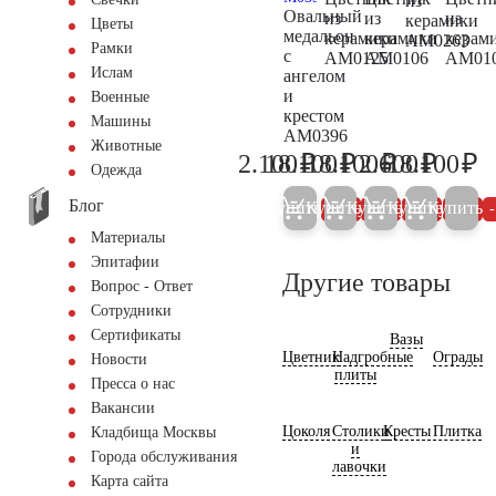
из
Овальный
из
из
из
керамики
Цветы
медальон
керамики
керамики
керам
AM0263
Рамки
с
AM0125
AM0106
AM01
Ислам
ангелом
и
Военные
крестом
Машины
AM0396
Животные
₽
₽
₽
₽
₽
2.100
18.100
18.100
2.600
18.100
2.200
19.000
19.000
2.700
19
Одежда
Блог
Купить
Купить
Купить
Купить
Купить
5%
5%
5%
5%
Материалы
Эпитафии
Другие товары
Вопрос - Ответ
Сотрудники
Сертификаты
Вазы
Цветник
Надгробные
Ограды
Новости
плиты
Пресса о нас
Вакансии
Цоколя
Столики
Кресты
Плитка
Кладбища Москвы
и
Города обслуживания
лавочки
Карта сайта