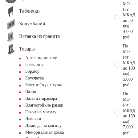
МО
(от
Таблички
МКАД
до 50
Колумбарий
км)
4.000
Вставка из гранита
руб.
По
Товары
МО
(от
Ангел на могилу
МКАД
Балясины
до 100
Бордюр
км)
Брусчатка
5.000
руб.
Бюст и Скульптуры
Вазон
По
Вазы из мрамора
МО
(от
Влагостойкие рамки
МКАД
Газон на могилу
до 150
Лавочки
км)
Лампада на могилу
7.000
Мемориальная доска
руб.