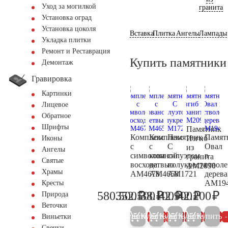
Уход за могилкой
гранита
Установка оград
Установка цоколя
Вставка
Плитка
Ангелы
Лампады
Укладка плитки
Ремонт и Реставрация
Купить памятники
Демонтаж
Гравировка
Картинки
Лицевое
Обратное
Шрифты
Памятник
Комплекс
Комплекс
Памятник
Памят
Изгиб
Иконы
с
с
С
Овал
из
Ангелы
символом
кованой
силуэтом
в
гранита
Святые
восхода
ветвью
полукреста
стволе
AM2090
Храмы
AM4678
AM4658
AM1721
дерева
AM19
Кресты
₽
₽
₽
₽
₽
580.500
352.500
38.100
42.900
42.200
Природа
611.100
371.100
40.100
45.200
44
Веточки
Купить
Купить
Купить
Купить
Купить
5%
5%
5%
5%
Виньетки
Свечки