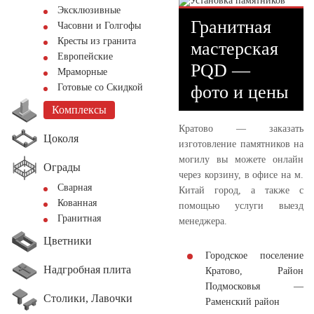
Эксклюзивные
Гранитная
Часовни и Голгофы
Кресты из гранита
мастерская
Европейские
PQD —
Мраморные
фото и цены
Готовые со Скидкой
Комплексы
Кратово — заказать
Цоколя
изготовление памятников на
могилу вы можете онлайн
Ограды
через корзину, в офисе на м.
Сварная
Китай город, а также с
Кованная
помощью услуги выезд
Гранитная
менеджера.
Цветники
Городское поселение
Надгробная плита
Кратово, Район
Подмосковья —
Столики, Лавочки
Раменский район