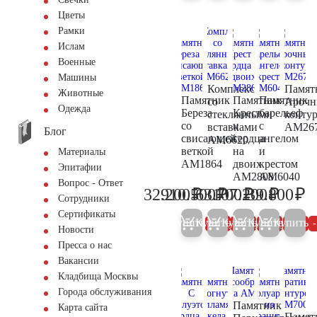
Цветы
Рамки
Ислам
Военные
Машины
Комплекс
Памят
Животные
Памятник
Памятник
Памятник
со
Ароч
Одежда
Береза
Крест
барельеф
стеклянными
конту
со
и
с
вставками
AM26
Блог
свисающей
сердца
ангелом
AM6620
веткой
на
и
Материалы
AM1864
двоих
крестом
Эпитафии
AM2808
AM6040
Вопрос - Ответ
₽
₽
₽
₽
₽
32.200
910.500
63.700
107.200
39.800
33.900
958.400
67.100
112.800
41
Сотрудники
Сертификаты
Купить
Купить
Купить
Купить
Купить
5%
5%
5%
5%
Новости
Пресса о нас
Вакансии
Кладбища Москвы
Города обслуживания
Памятник
Карта сайта
Памят