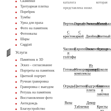
Скамейки
каталога которая
Тротуарная плитка
представлена ниже.
Поребрик
Тумбы
Урна для праха
Вертикальный
Горизонтальный
Экономичный
Маленьк
Фото на памятник
С
С
Фотоовалы
крестом
аркой
Двойный
Элитный
Шары
Сaggiati
Часовни
Европейские
Эксклюзивные
Фрезерн
Услуги
и
голгофы
Памятник в 3D
Эскиз - согласование
Из
Готовые
Мемориальные
мрамора
Цоколя
Портреты на памятник
комплексы
Цветной портрет
Ручная гравировка
Ограды
Цветник
Надгробная
Столики
Гравировка с выездом
плита
и
Ретушь на памятник
лавочки
Восстановление фото
Вазы
Декор
Антидождь
Таблички
Кресты
Благоустройство
из