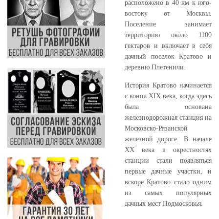
расположено в 40 км к юго-
востоку от Москвы.
Поселение занимает
территорию около 1100
гектаров и включает в себя
дачный поселок Кратово и
деревню Плетеничи.
История Кратово начинается
с конца XIX века, когда здесь
была основана
железнодорожная станция на
Московско-Рязанской
железной дороге. В начале
XX века в окрестностях
станции стали появляться
первые дачные участки, и
вскоре Кратово стало одним
из самых популярных
дачных мест Подмосковья.