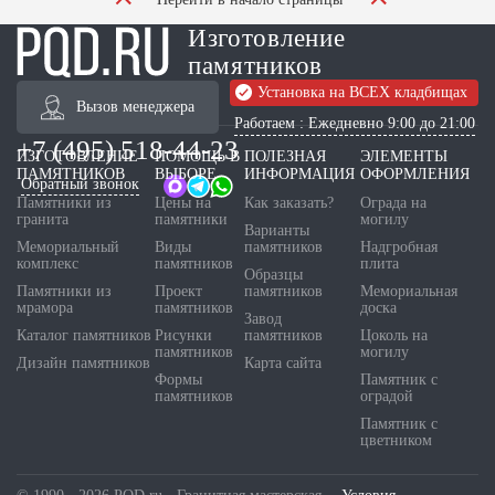
Изготовление
памятников
Установка на ВСЕХ кладбищах
Вызов менеджера
Работаем : Ежедневно 9:00 до 21:00
+7 (495) 518-44-23
ИЗГОТОВЛЕНИЕ
ПОМОЩЬ В
ПОЛЕЗНАЯ
ЭЛЕМЕНТЫ
ПАМЯТНИКОВ
ВЫБОРЕ
ИНФОРМАЦИЯ
ОФОРМЛЕНИЯ
Обратный звонок
Памятники из
Цены на
Как заказать?
Ограда на
гранита
памятники
могилу
Варианты
Мемориальный
Виды
памятников
Надгробная
комплекс
памятников
плита
Образцы
Памятники из
Проект
памятников
Мемориальная
мрамора
памятников
доска
Завод
Каталог памятников
Рисунки
памятников
Цоколь на
памятников
могилу
Дизайн памятников
Карта сайта
Формы
Памятник с
памятников
оградой
Памятник с
цветником