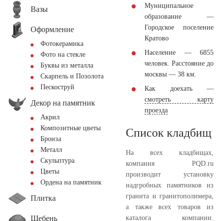
Муниципальное
Вазы
образование —
Городское поселение
Оформление
Кратово
Фотокерамика
Население — 6855
Фото на стекле
человек. Расстояние до
Буквы из металла
москвы — 38 км.
Скарпель и Позолота
Пескоструй
Как доехать —
смотреть карту
Декор на памятник
проезда
Акрил
Композитные цветы
Список кладбищ
Бронза
Металл
На всех кладбищах,
Скульптура
компания PQD.ru
Цветы
производит установку
Ордена на памятник
надгробных памятников из
гранита и гранитополимера,
Плитка
а также всех товаров из
Щебень
каталога компании.