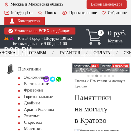
Москва и Московская область
Вызов менеджера
info@pqd.ru
Поиск
Просмотренное
Избранное
Конструктор
Установка на ВСЕХ кладбищах
0 руб.
0
0
Китай-Город - Шоурум 130 м2
Корзина
Без выходных : с 9:00 до 21:00
Выезд менеджера для
АНОВКА
ОТЗЫВЫ
ГАРАНТИЯ
ОПЛАТА
СК
оформления заказа
изготовление
Заказать выезд
памятников
+7 (495) 518-44-23
Памятники
Экономичные
Обратный звонок
Главная
>
Памятники на могилу в
Вертикальные
Кратово
Фрезерные
Памятники
Горизонтальные
Двойные
на могилу
Арки и Колонны
Элитные
в Кратово
С крестом
Маленькие