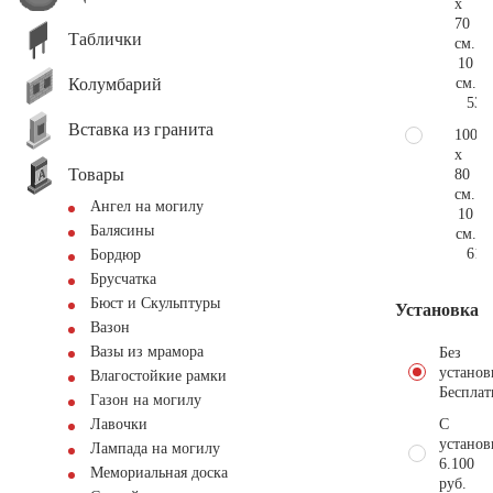
x
70
Таблички
см.
10
Колумбарий
см.
53.
Вставка из гранита
100
x
Товары
80
см.
Ангел на могилу
10
Балясины
см.
61.
Бордюр
Брусчатка
Бюст и Скульптуры
Установка
Вазон
Вазы из мрамора
Без
установ
Влагостойкие рамки
Бесплат
Газон на могилу
С
Лавочки
установ
Лампада на могилу
6.100
Мемориальная доска
руб.