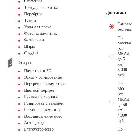
Скамейки
Тротуарная плитка
Доставка
Поребрик
Тумбы
Самовы
Урна для праха
Бесплат
Фото на памятник
По
Фотоовалы
Москве
Шары
(от
Сaggiati
МКАД
до 5
Услуги
км)
3.000
Памятник в 3D
руб.
Эскиз - согласование
По
Портреты на памятник
МО
Цветной портрет
(от
Ручная гравировка
МКАД
Гравировка с выездом
до 50
Ретушь на памятник
км)
4.000
Восстановление фото
руб.
Антидождь
По
Благоустройство