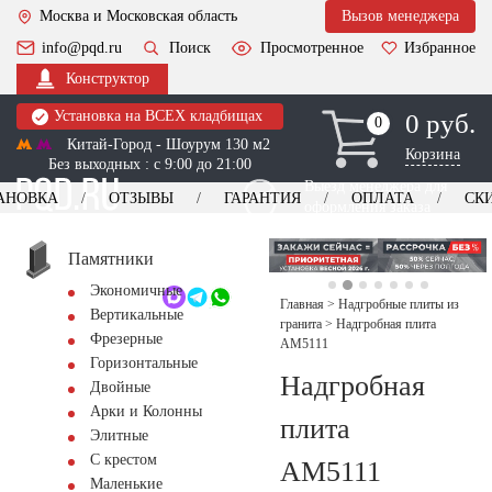
Москва и Московская область
Вызов менеджера
info@pqd.ru
Поиск
Просмотренное
Избранное
Конструктор
Установка на ВСЕХ кладбищах
0 руб.
0
0
Китай-Город - Шоурум 130 м2
Корзина
Без выходных : с 9:00 до 21:00
Выезд менеджера для
АНОВКА
ОТЗЫВЫ
ГАРАНТИЯ
ОПЛАТА
СК
оформления заказа
изготовление
Заказать выезд
памятников
+7 (495) 518-44-23
Памятники
Экономичные
Обратный звонок
Главная
>
Надгробные плиты из
Вертикальные
гранита
>
Надгробная плита
Фрезерные
AM5111
Горизонтальные
Надгробная
Двойные
Арки и Колонны
плита
Элитные
С крестом
AM5111
Маленькие