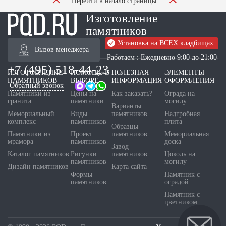
Перейти в начало страницы
Изготовление
памятников
Установка на ВСЕХ кладбищах
Вызов менеджера
Работаем : Ежедневно 9:00 до 21:00
+7 (495) 518-44-23
ИЗГОТОВЛЕНИЕ
ПОМОЩЬ В
ПОЛЕЗНАЯ
ЭЛЕМЕНТЫ
ПАМЯТНИКОВ
ВЫБОРЕ
ИНФОРМАЦИЯ
ОФОРМЛЕНИЯ
Обратный звонок
Памятники из
Цены на
Как заказать?
Ограда на
гранита
памятники
могилу
Варианты
Мемориальный
Виды
памятников
Надгробная
комплекс
памятников
плита
Образцы
Памятники из
Проект
памятников
Мемориальная
мрамора
памятников
доска
Завод
Каталог памятников
Рисунки
памятников
Цоколь на
памятников
могилу
Дизайн памятников
Карта сайта
Формы
Памятник с
памятников
оградой
Памятник с
цветником