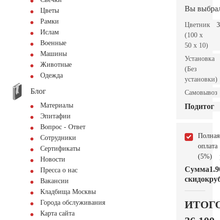
Вы выбра
Цветы
Рамки
Цветник
3
Ислам
(100 x
Военные
50 x 10)
Машины
Установка
Животные
(Без
Одежда
установки)
Блог
Самовывоз
Материалы
Подитог
Эпитафии
Вопрос - Ответ
Полная
Сотрудники
оплата
Сертификаты
(5%)
Новости
Сумма
1.9
Пресса о нас
скидок
руб
Вакансии
Кладбища Москвы
ИТОГ
Города обслуживания
Карта сайта