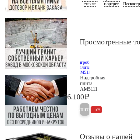
стекле
портрет
Пескост
Просмотренные т
Надгробная
плита
AM5111
₽
36.100
38.000
Купить
5%
Отзывы о нашей