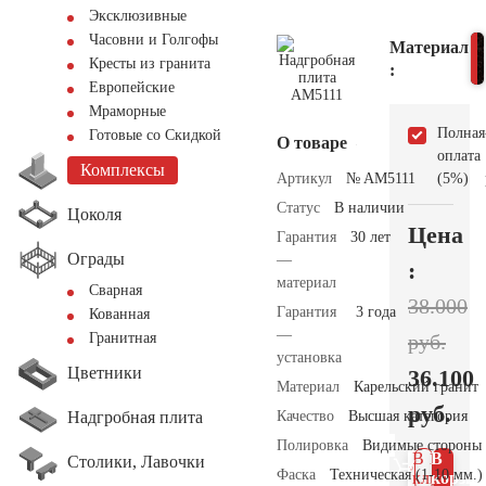
Эксклюзивные
Часовни и Голгофы
Материал
Кресты из гранита
:
Европейские
Мраморные
Полная
Готовые со Скидкой
О товаре
оплата
Комплексы
Артикул
№ AM5111
(5%)
Статус
В наличии
Цоколя
Цена
Гарантия
30 лет
Ограды
—
:
материал
Сварная
38.000
Гарантия
3 года
Кованная
—
руб.
Гранитная
установка
Цветники
36.100
Материал
Карельский гранит
руб.
Надгробная плита
Качество
Высшая категория
Полировка
Видимые стороны
В 1
В
Столики, Лавочки
Фаска
Техническая (1-10 мм.)
клик
корзин