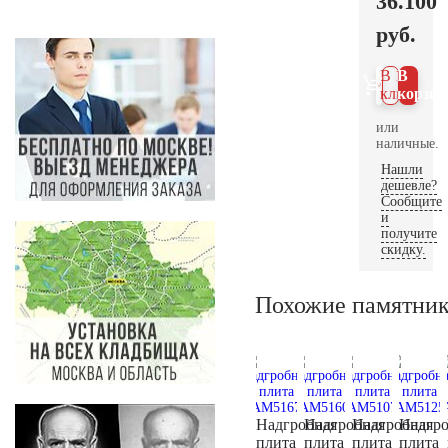
36.100
руб.
В 1
В
клик
корзин
или
наличные.
Нашли
дешевле?
Сообщите
и
получите
скидку.
Похожие памятни
Надгробная
Надгробная
Надгробная
Надгро
плита
плита
плита
плита