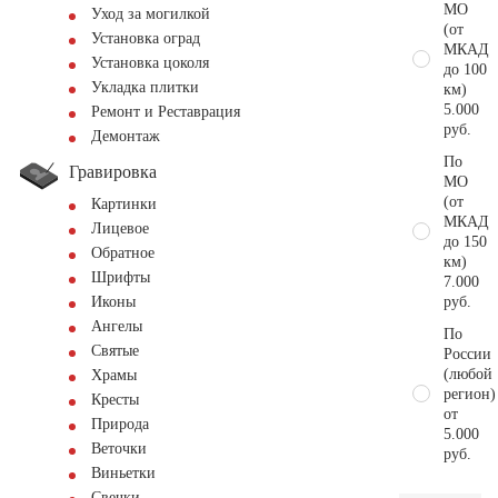
МО
Уход за могилкой
(от
Установка оград
МКАД
Установка цоколя
до 100
Укладка плитки
км)
5.000
Ремонт и Реставрация
руб.
Демонтаж
По
Гравировка
МО
(от
Картинки
МКАД
Лицевое
до 150
Обратное
км)
Шрифты
7.000
руб.
Иконы
Ангелы
По
Святые
России
(любой
Храмы
регион)
Кресты
от
Природа
5.000
Веточки
руб.
Виньетки
Свечки