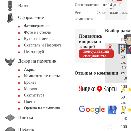
Изготовление
от 14 дней
Вазы
или
наличные.
Вес
78 кг.
Оформление
комплекта
Фотокерамика
Выбор разм
Фото на стекле
Появились
Буквы из металла
РАЗМ
вопросы о
Скарпель и Позолота
товаре?
100
Консультация
Пескоструй
x
специалиста
50
Декор на памятник
см.
10
Акрил
Отзывы о компании
см.
Композитные цветы
38.
Бронза
100
Металл
x
Скульптура
60
Цветы
см.
10
Ордена на памятник
см.
Плитка
45.
100
Щебень