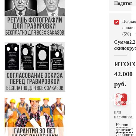
Подитог
Полная
оплата
(5%)
Сумма
2.2
скидок
руб
ИТОГ
42.000
руб.
В 1
В
клик
корзин
или
наличные.
Нашли
дешевле?
Сообщите