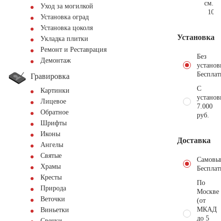
см.
Уход за могилкой
101.
Установка оград
Установка цоколя
Установка
Укладка плитки
Ремонт и Реставрация
Без
Демонтаж
установ
Бесплат
Гравировка
С
Картинки
установ
Лицевое
7.000
Обратное
руб.
Шрифты
Иконы
Доставка
Ангелы
Святые
Самовы
Храмы
Бесплат
Кресты
По
Природа
Москве
Веточки
(от
МКАД
Виньетки
до 5
Свечки