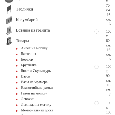
x
70
Таблички
см.
16
Колумбарий
см.
60.
Вставка из гранита
100
x
Товары
80
см.
Ангел на могилу
16
Балясины
см.
68.
Бордюр
Брусчатка
100
Бюст и Скульптуры
x
90
Вазон
см.
Вазы из мрамора
16
Влагостойкие рамки
см.
Газон на могилу
75.
Лавочки
100
Лампада на могилу
x
Мемориальная доска
100