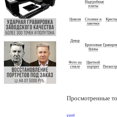
Надгробные
плиты
Цоколя
Столики и
Кресты
лавочки
Декор
Бронзовые
Гравиро
буквы
Фото на
Цветной
стекле
портрет
Пескост
Просмотренные т