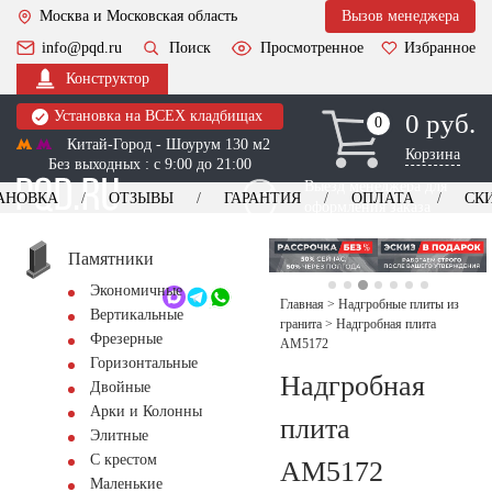
Москва и Московская область
Вызов менеджера
info@pqd.ru
Поиск
Просмотренное
Избранное
Конструктор
Установка на ВСЕХ кладбищах
0 руб.
0
0
Китай-Город - Шоурум 130 м2
Корзина
Без выходных : с 9:00 до 21:00
Выезд менеджера для
АНОВКА
ОТЗЫВЫ
ГАРАНТИЯ
ОПЛАТА
СК
оформления заказа
изготовление
Заказать выезд
памятников
+7 (495) 518-44-23
Памятники
Экономичные
Обратный звонок
Главная
>
Надгробные плиты из
Вертикальные
гранита
>
Надгробная плита
Фрезерные
AM5172
Горизонтальные
Надгробная
Двойные
Арки и Колонны
плита
Элитные
С крестом
AM5172
Маленькие