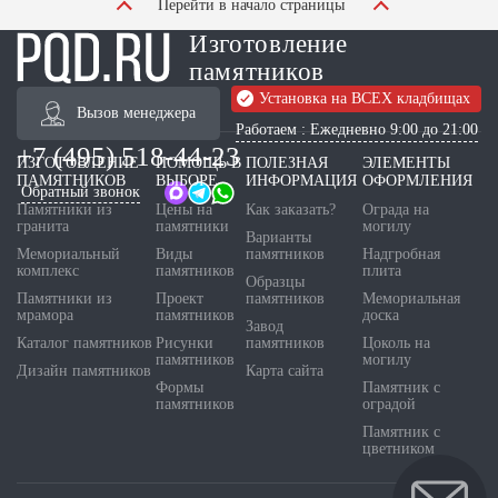
Перейти в начало страницы
Изготовление
памятников
Установка на ВСЕХ кладбищах
Вызов менеджера
Работаем : Ежедневно 9:00 до 21:00
+7 (495) 518-44-23
ИЗГОТОВЛЕНИЕ
ПОМОЩЬ В
ПОЛЕЗНАЯ
ЭЛЕМЕНТЫ
ПАМЯТНИКОВ
ВЫБОРЕ
ИНФОРМАЦИЯ
ОФОРМЛЕНИЯ
Обратный звонок
Памятники из
Цены на
Как заказать?
Ограда на
гранита
памятники
могилу
Варианты
Мемориальный
Виды
памятников
Надгробная
комплекс
памятников
плита
Образцы
Памятники из
Проект
памятников
Мемориальная
мрамора
памятников
доска
Завод
Каталог памятников
Рисунки
памятников
Цоколь на
памятников
могилу
Дизайн памятников
Карта сайта
Формы
Памятник с
памятников
оградой
Памятник с
цветником