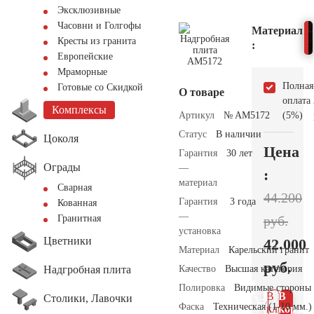
Эксклюзивные
Часовни и Голгофы
Материал
Кресты из гранита
:
Европейские
Мраморные
Полная
Готовые со Скидкой
О товаре
оплата
Комплексы
Артикул
№ AM5172
(5%)
Статус
В наличии
Цоколя
Цена
Гарантия
30 лет
Ограды
—
:
материал
Сварная
44.200
Гарантия
3 года
Кованная
—
руб.
Гранитная
установка
Цветники
42.000
Материал
Карельский гранит
руб.
Надгробная плита
Качество
Высшая категория
Полировка
Видимые стороны
В 1
В
Столики, Лавочки
Фаска
Техническая (1-10 мм.)
клик
корзин