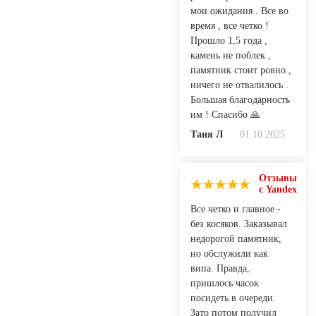
мои ожидания . Все во
время , все четко !
Прошло 1,5 года ,
камень не поблек ,
памятник стоит ровно ,
ничего не отвалилось .
Большая благодарность
им ! Спасибо 🙏
Таня Л
01.10.2025
Отзывы
с Yandex
Все четко и главное -
без косяков. Заказывал
недорогой памятник,
но обслужили как
випа. Правда,
пришлось часок
посидеть в очереди.
Зато потом получил