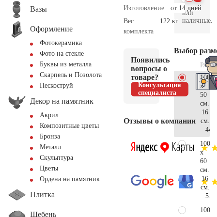
Изготовление
от 14 дней
Вазы
или
наличные.
Вес
122 кг.
Оформление
комплекта
Фотокерамика
Выбор разм
Фото на стекле
Появились
Буквы из металла
РАЗМ
вопросы о
Скарпель и Позолота
товаре?
100
Консультация
Пескоструй
x
специалиста
50
Декор на памятник
см.
16
Акрил
Отзывы о компании
см.
Композитные цветы
44.
Бронза
100
Металл
x
Скульптура
60
Цветы
см.
16
Ордена на памятник
см.
Плитка
51.
100
Щебень