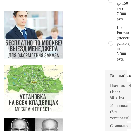
до 150
км)
7.000
руб.
По
России
(любой
регион)
от
5.000
руб.
Вы выбра
Цветник
4
(100 x
50 x 16)
Установка
(Без
установки)
Самовывоз