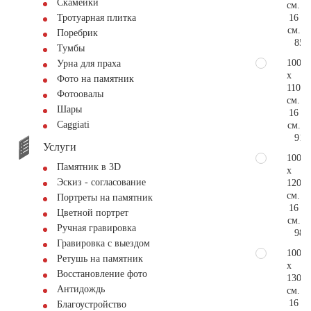
Скамейки
см.
16
Тротуарная плитка
см.
Поребрик
85.
Тумбы
100
Урна для праха
x
Фото на памятник
110
Фотоовалы
см.
Шары
16
Сaggiati
см.
91.
Услуги
100
Памятник в 3D
x
Эскиз - согласование
120
см.
Портреты на памятник
16
Цветной портрет
см.
Ручная гравировка
98.
Гравировка с выездом
100
Ретушь на памятник
x
Восстановление фото
130
Антидождь
см.
16
Благоустройство